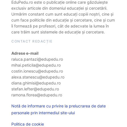
EduPedu.ro este o publicație online care găzduiește
exclusiv articole din domeniul educației și cercetării.
Urmărim constant cum sunt educați copiii noștri, cine și
cum face politicile din educație și cercetare, cine și cum
îi formează pe profesori, cât de adecvate la lumea în
care trăim sunt sistemele de educație și cercetare.
CONTACT REDACȚIE
Adrese e-mail
raluca.pantazi@edupedu.ro
mihai.peticila@edupedu.ro
costin.ionescu@edupedu.ro
alexa.stanescu@edupedu.ro
diana.ghimisi@edupedu.ro
stefan.lefter@edupedu.ro
ramona.florea@edupedu.ro
Notă de informare cu privire la prelucrarea de date
personale prin intermediul site-ului
Politica de cookie