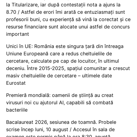
la Titularizare, iar după contestații nota a ajuns la
8.70 / Astfel de erori îmi arată ce entuziasmați sunt
profesorii buni, cu experiență să vină la corectat și ce
resurse financiare sunt alocate unui astfel de concurs
important
Unici în UE: România este singura țară din întreaga
Uniune Europeană care a redus cheltuielile de
cercetare, calculate pe cap de locuitor, în ultimul
deceniu. Între 2015-2025, spațiul comunitar a crescut
masiv cheltuielile de cercetare – ultimele date
Eurostat
Premieră mondială: oamenii de știință au creat
virusuri noi cu ajutorul AI, capabili să combată
bacteriile
Bacalaureat 2026, sesiunea de toamnă. Probele
scrise încep luni, 10 august / Accesul în sala de
examen este permis până la ora 8:30, anunță