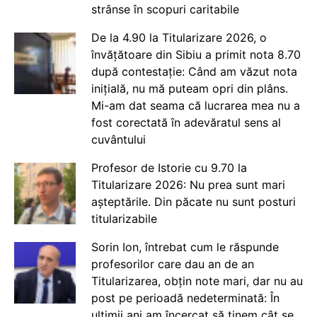
strânse în scopuri caritabile
De la 4.90 la Titularizare 2026, o
învățătoare din Sibiu a primit nota 8.70
după contestație: Când am văzut nota
inițială, nu mă puteam opri din plâns.
Mi-am dat seama că lucrarea mea nu a
fost corectată în adevăratul sens al
cuvântului
Profesor de Istorie cu 9.70 la
Titularizare 2026: Nu prea sunt mari
așteptările. Din păcate nu sunt posturi
titularizabile
Sorin Ion, întrebat cum le răspunde
profesorilor care dau an de an
Titularizarea, obțin note mari, dar nu au
post pe perioadă nedeterminată: În
ultimii ani am încercat să ținem cât se