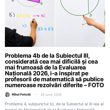
Problema 4b de la Subiectul III,
considerată cea mai dificilă și cea
mai frumoasă de la Evaluarea
Națională 2026, i-a inspirat pe
profesorii de matematică să publice
numeroase rezolvări diferite – FOTO
26 iunie 2026
Mihai Peticilă
Problema 4, subpunctul b), de la Subiectul al III-lea al
probei de Matematică de la Evaluarea Națională