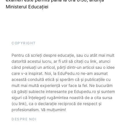
Ministerul Educației
COPYRIGHT
Pentru că scrieți despre educație, sau cu atât mai mult
datorită acestui lucru, ar fi util să citați cu link, atunci
când preluați un articol, părți dintr-un articol sau o idee
care v-a inspirat. Noi, la EduPedu.ro ne-am asumat
această conduită etică și sperăm că și publicațiile cu
mult mai multă experiență vor face la fel. Ne bucurăm
că găsiți subiecte interesante pe Edupedu.ro și suntem
siguri că înțelegeți rugămintea noastră de a cita sursa
(cu link), ca o declarație reciprocă de respect și
profesionalism. Vă mulțumim!
DESPRE NOI