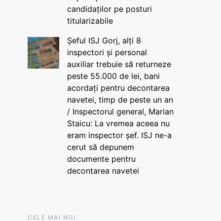
candidaților pe posturi
titularizabile
Șeful ISJ Gorj, alți 8
inspectori și personal
auxiliar trebuie să returneze
peste 55.000 de lei, bani
acordați pentru decontarea
navetei, timp de peste un an
/ Inspectorul general, Marian
Staicu: La vremea aceea nu
eram inspector șef. ISJ ne-a
cerut să depunem
documente pentru
decontarea navetei
CELE MAI NOI