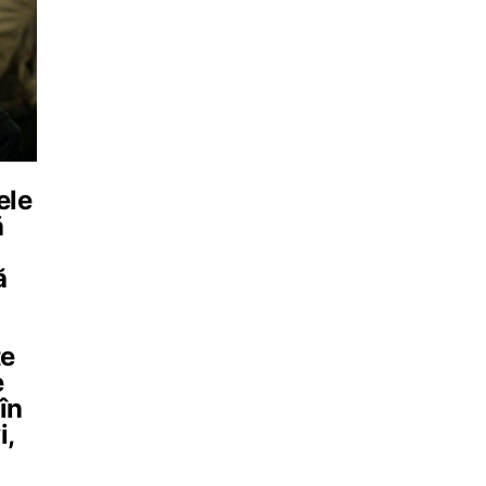
ele
ă
ă
te
e
în
i,