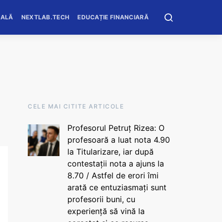
OALĂ
NEXTLAB.TECH
EDUCAȚIE FINANCIARĂ
CELE MAI CITITE ARTICOLE
Profesorul Petruț Rizea: O
profesoară a luat nota 4.90
la Titularizare, iar după
contestații nota a ajuns la
8.70 / Astfel de erori îmi
arată ce entuziasmați sunt
profesorii buni, cu
experiență să vină la