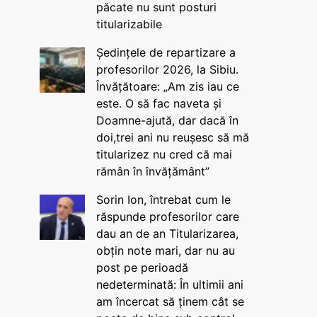
păcate nu sunt posturi
titularizabile
Ședințele de repartizare a
profesorilor 2026, la Sibiu.
Învățătoare: „Am zis iau ce
este. O să fac naveta și
Doamne-ajută, dar dacă în
doi,trei ani nu reușesc să mă
titularizez nu cred că mai
rămân în învățământ”
Sorin Ion, întrebat cum le
răspunde profesorilor care
dau an de an Titularizarea,
obțin note mari, dar nu au
post pe perioadă
nedeterminată: În ultimii ani
am încercat să ținem cât se