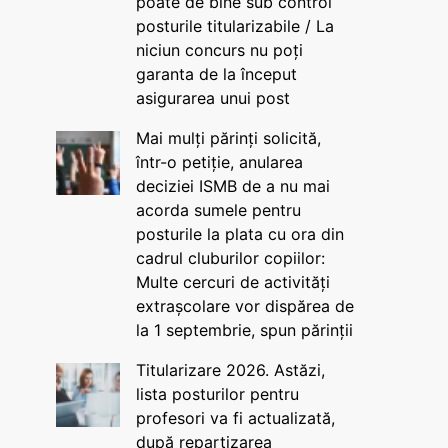
poate de bine sub control
posturile titularizabile / La
niciun concurs nu poți
garanta de la început
asigurarea unui post
Mai mulți părinți solicită,
într-o petiție, anularea
deciziei ISMB de a nu mai
acorda sumele pentru
posturile la plata cu ora din
cadrul cluburilor copiilor:
Multe cercuri de activități
extrașcolare vor dispărea de
la 1 septembrie, spun părinții
Titularizare 2026. Astăzi,
lista posturilor pentru
profesori va fi actualizată,
după repartizarea