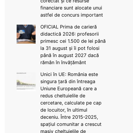
corectat și ce resurse
financiare sunt alocate unui
astfel de concurs important
OFICIAL Prima de carieră
didactică 2026: profesorii
primesc cei 1.500 de lei până
la 31 august și îi pot folosi
până în august 2027 dacă
rămân în învățământ
Unici în UE: România este
singura țară din întreaga
Uniune Europeană care a
redus cheltuielile de
cercetare, calculate pe cap
de locuitor, în ultimul
deceniu. Între 2015-2025,
spațiul comunitar a crescut
masiv cheltuielile de