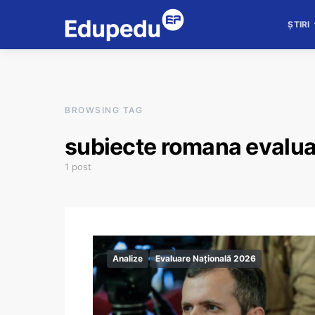
ȘTIRI
BROWSING TAG
subiecte romana evalua
1 post
Analize
Evaluare Națională 2026