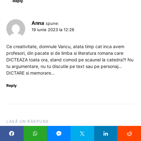
Reply
Anna
spune:
19 iunie 2023 la 12:26
Ce creativitate, domnule Vancu, atata timp cat inca avem
profesori, din pacate si de limba si literatura romana care
DICTEAZA toata ora, stand comod pe scaunel la catedra?! Nu
tu argumentare, nu tu discutie pe text sau pe personaj…
DICTARE si memorare…
Reply
LASĂ UN RĂSPUNS
Adresa ta de email nu va fi publicată.
Câmpurile obligatorii