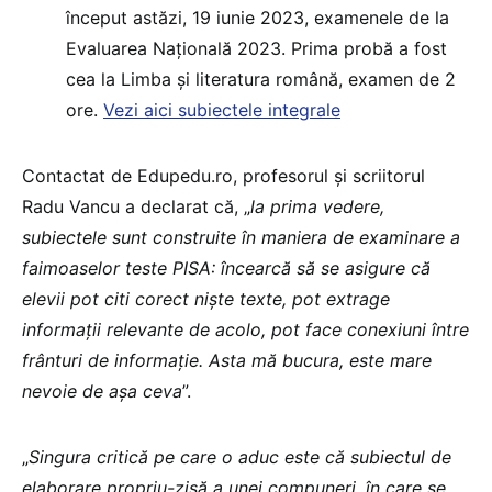
început astăzi, 19 iunie 2023, examenele de la
Evaluarea Națională 2023. Prima probă a fost
cea la Limba și literatura română, examen de 2
ore.
Vezi aici subiectele integrale
Contactat de Edupedu.ro, profesorul și scriitorul
Radu Vancu a declarat că, „
la prima vedere,
subiectele sunt construite în maniera de examinare a
faimoaselor teste PISA: încearcă să se asigure că
elevii pot citi corect niște texte, pot extrage
informații relevante de acolo, pot face conexiuni între
frânturi de informație. Asta mă bucura, este mare
nevoie de așa ceva
”.
„
Singura critică pe care o aduc este că subiectul de
elaborare propriu-zisă a unei compuneri, în care se