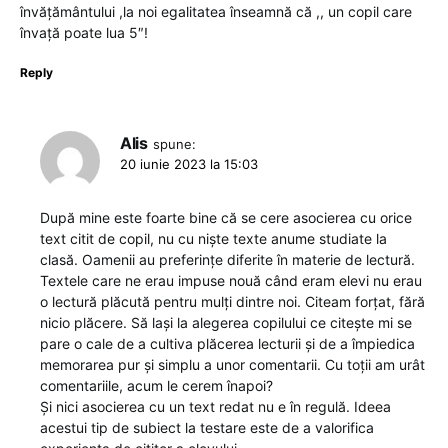
învățământului ,la noi egalitatea înseamnă că ,, un copil care
învață poate lua 5″!
Reply
Alis
spune:
20 iunie 2023 la 15:03
După mine este foarte bine că se cere asocierea cu orice
text citit de copil, nu cu niște texte anume studiate la
clasă. Oamenii au preferințe diferite în materie de lectură.
Textele care ne erau impuse nouă când eram elevi nu erau
o lectură plăcută pentru mulți dintre noi. Citeam forțat, fără
nicio plăcere. Să lași la alegerea copilului ce citește mi se
pare o cale de a cultiva plăcerea lecturii și de a împiedica
memorarea pur și simplu a unor comentarii. Cu toții am urât
comentariile, acum le cerem înapoi?
Și nici asocierea cu un text redat nu e în regulă. Ideea
acestui tip de subiect la testare este de a valorifica