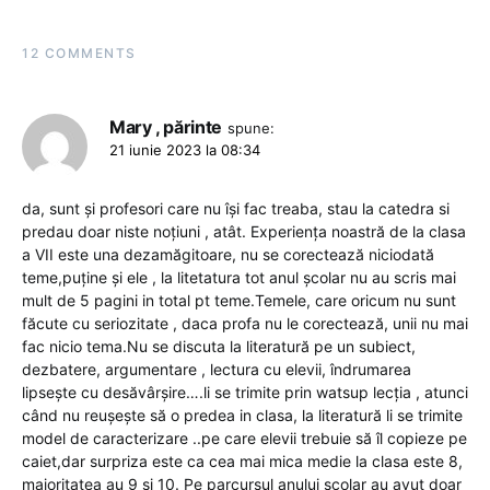
12 COMMENTS
Mary , părinte
spune:
21 iunie 2023 la 08:34
da, sunt și profesori care nu își fac treaba, stau la catedra si
predau doar niste noțiuni , atât. Experiența noastră de la clasa
a VII este una dezamăgitoare, nu se corectează niciodată
teme,puține și ele , la litetatura tot anul școlar nu au scris mai
mult de 5 pagini in total pt teme.Temele, care oricum nu sunt
făcute cu seriozitate , daca profa nu le corectează, unii nu mai
fac nicio tema.Nu se discuta la literatură pe un subiect,
dezbatere, argumentare , lectura cu elevii, îndrumarea
lipsește cu desăvârșire….li se trimite prin watsup lecția , atunci
când nu reușește să o predea in clasa, la literatură li se trimite
model de caracterizare ..pe care elevii trebuie să îl copieze pe
caiet,dar surpriza este ca cea mai mica medie la clasa este 8,
majoritatea au 9 și 10. Pe parcursul anului școlar au avut doar