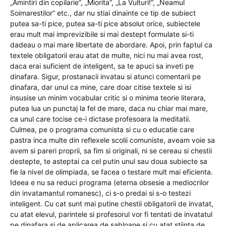
„Amintiri din copilarie”, „Miorita”, „La Vulturi!”, „Neamul
Soimarestilor” etc., dar nu stiai dinainte ce tip de subiect
putea sa-ti pice, putea sa-ti pice absolut orice, subiectele
erau mult mai imprevizibile si mai destept formulate si-ti
dadeau o mai mare libertate de abordare. Apoi, prin faptul ca
textele obligatorii erau atat de multe, nici nu mai avea rost,
daca erai suficient de inteligent, sa te apuci sa inveti pe
dinafara. Sigur, prostanacii invatau si atunci comentarii pe
dinafara, dar unul ca mine, care doar citise textele si isi
insusise un minim vocabular critic si o minima teorie literara,
putea lua un punctaj la fel de mare, daca nu chiar mai mare,
ca unul care tocise ce-i dictase profesoara la meditatii.
Culmea, pe o programa comunista si cu o educatie care
pastra inca multe din reflexele scolii comuniste, aveam voie sa
avem si pareri proprii, sa fim si originali, ni se cereau si chestii
destepte, te asteptai ca cel putin unul sau doua subiecte sa
fie la nivel de olimpiada, se facea o testare mult mai eficienta.
Ideea e nu sa reduci programa (eterna obsesie a mediocrilor
din invatamantul romanesc), ci s-o predai si s-o testezi
inteligent. Cu cat sunt mai putine chestii obligatorii de invatat,
cu atat elevul, parintele si profesorul vor fi tentati de invatatul
pe dinafara si de aplicarea de sabloane si cu atat stiinta de