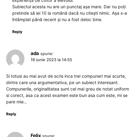
experiența de cititor a elevului.
Subiectul acesta nu are un punctaj așa mare. Dar nu poți
pretinde să iei 10 la română dacă nu citești nimic. Așa s-a
întâmplat până recent și nu a fost deloc bine.
Reply
ada
spune:
19 iunie 2023 la 14:55
Si totusi au mai avut de scris inca trei compuneri mai scurte,
dintre care una argumentativa, pe un subiect interesant.
Compunerile, originalitatea sunt cel mai greu de notat uniform
si corect, asa ca acest examen este bun asa cum este, mi se
pare mie…
Reply
Felix
spune: