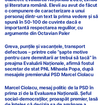
și literatura română. Elevii au avut de făcut
o compunere de caracterizare a unui
personaj dintr-un text la prima vedere și să
spună în 50-100 de cuvinte dacă e
importantă respectarea regulilor, cu
argumente din Octavian Paler
Greva, punțile și vacanțele, transport
defectuos – printre cele “șapte motive
pentru care demnitarii ar trebui să tacă” în
preajma Evaluării Naționale, afirmă fostul
secretar de stat PNL Mihaela Popa, după
mesajele premierului PSD Marcel Ciolacu
Marcel Ciolacu, mesaj politic de la PSD în
prima zi de la Evaluarea Națională. Șeful
social-democraților, proaspăt premier, lasă
de înțeles că decizia sa de amânare a