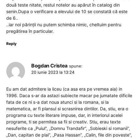
două teste nitate, restul notelor au apărut în catalog din
senin.Dupa o verificare a elevului de 10 se constată că este
de 6..
..iar noi părinții nu putem schimba nimic, cheltuim pentru
pregătirea în particular.
Reply
Bogdan Cristea
spune:
20 iunie 2023 la 13:24
Eu am dat admitere la liceu (ca asa era pe vremea aia) in
1996. Daca s-ar da astazi subiecte macar pe jumatate dificile
fata de ce ni s-a dat noua atunci si la romana, si la
matematica, ar fi plansul si scrasnirea dintilor. Da, stiu, era o
programa cu texte literare impuse, dar, in interiorul acelei
programe, ti se permitea sa fii si creativ. Stiu, erau texte
nesuferite ca „Puiul”, „Domnu Trandafir”, „Sobieski si romanii”,
„Dan, capitan de plai”, „Pasa Hassan”, „Calin, file din poveste”,