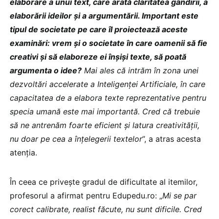
elaborare a unui text, care arată claritatea gândirii, a
elaborării ideilor și a argumentării. Important este
tipul de societate pe care îl proiectează aceste
examinări: vrem și o societate în care oamenii să fie
creativi și să elaboreze ei înșiși texte, să poată
argumenta o idee?
Mai ales că intrăm în zona unei
dezvoltări accelerate a Inteligenței Artificiale, în care
capacitatea de a elabora texte reprezentative pentru
specia umană este mai importantă. Cred că trebuie
să ne antrenăm foarte eficient și latura creativității,
nu doar pe cea a înțelegerii textelor
”, a atras acesta
atenția.
În ceea ce privește gradul de dificultate al itemilor,
profesorul a afirmat pentru Edupedu.ro: „
Mi se par
corect calibrate, realist făcute, nu sunt dificile. Cred