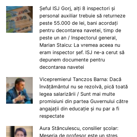
Șeful ISJ Gorj, alți 8 inspectori și
personal auxiliar trebuie să returneze
peste 55.000 de lei, bani acordați
pentru decontarea navetei, timp de
peste un an / Inspectorul general,
Marian Staicu: La vremea aceea nu
eram inspector șef. ISJ ne-a cerut să
depunem documente pentru
decontarea navetei
Vicepremierul Tanczos Barna: Dacă
învățământul nu se rezolvă, pică toată
legea salarizării / Sunt mai multe
promisiuni din partea Guvernului către
angajații din educație și nu par a fi
respectate
Aura Stănculescu, consilier școlar:
Meseria de profesor este un stres