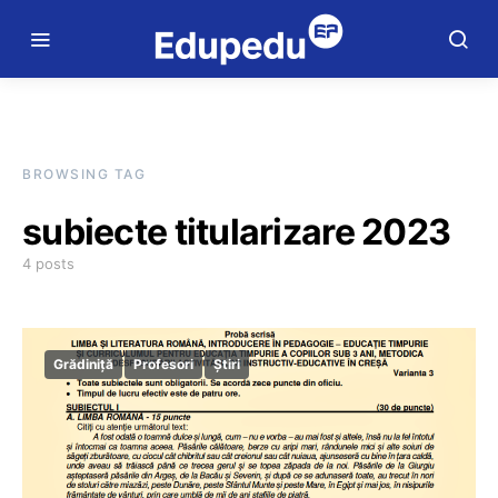
BROWSING TAG
subiecte titularizare 2023
4 posts
Grădiniță
Profesori
Știri