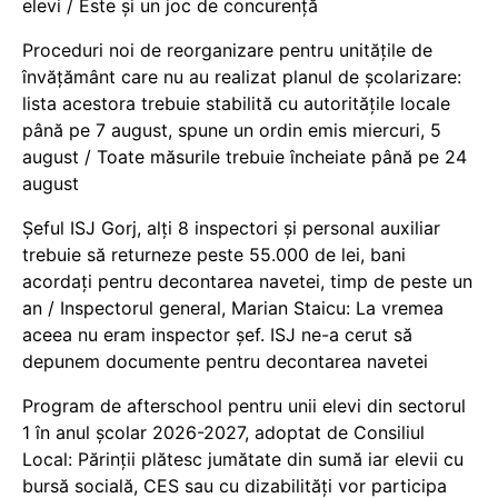
elevi / Este și un joc de concurență
Proceduri noi de reorganizare pentru unitățile de
învățământ care nu au realizat planul de școlarizare:
lista acestora trebuie stabilită cu autoritățile locale
până pe 7 august, spune un ordin emis miercuri, 5
august / Toate măsurile trebuie încheiate până pe 24
august
Șeful ISJ Gorj, alți 8 inspectori și personal auxiliar
trebuie să returneze peste 55.000 de lei, bani
acordați pentru decontarea navetei, timp de peste un
an / Inspectorul general, Marian Staicu: La vremea
aceea nu eram inspector șef. ISJ ne-a cerut să
depunem documente pentru decontarea navetei
Program de afterschool pentru unii elevi din sectorul
1 în anul școlar 2026-2027, adoptat de Consiliul
Local: Părinții plătesc jumătate din sumă iar elevii cu
bursă socială, CES sau cu dizabilităţi vor participa