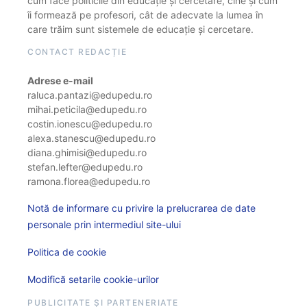
cum face politicile din educație și cercetare, cine și cum
îi formează pe profesori, cât de adecvate la lumea în
care trăim sunt sistemele de educație și cercetare.
CONTACT REDACȚIE
Adrese e-mail
raluca.pantazi@edupedu.ro
mihai.peticila@edupedu.ro
costin.ionescu@edupedu.ro
alexa.stanescu@edupedu.ro
diana.ghimisi@edupedu.ro
stefan.lefter@edupedu.ro
ramona.florea@edupedu.ro
Notă de informare cu privire la prelucrarea de date
personale prin intermediul site-ului
Politica de cookie
Modifică setarile cookie-urilor
PUBLICITATE ȘI PARTENERIATE