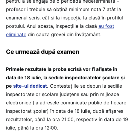
pentru a se angaja pe o perioadă nedeterminată –
profesorii trebuie să obțină minimum nota 7 atât la
examenul scris, cât și la inspecția la clasă în profilul
postului. Anul acesta, inspecțiile la clasă
au fost
eliminate
din cauza grevei din Învățământ.
Ce urmează după examen
Primele rezultate la proba scrisă vor fi afișate în
data de 18 iulie, la sediile inspectoratelor şcolare şi
pe
site-ul dedicat
.
Contestaţiile se depun la sediile
inspectoratelor şcolare judeţene sau prin mijloace
electronice (la adresele comunicate public de fiecare
inspectorat școlar) în data de 18 iulie, după afişarea
rezultatelor, până la ora 21:00, respectiv în data de 19
iulie, până la ora 12:00.