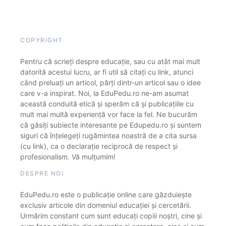
COPYRIGHT
Pentru că scrieți despre educație, sau cu atât mai mult
datorită acestui lucru, ar fi util să citați cu link, atunci
când preluați un articol, părți dintr-un articol sau o idee
care v-a inspirat. Noi, la EduPedu.ro ne-am asumat
această conduită etică și sperăm că și publicațiile cu
mult mai multă experiență vor face la fel. Ne bucurăm
că găsiți subiecte interesante pe Edupedu.ro și suntem
siguri că înțelegeți rugămintea noastră de a cita sursa
(cu link), ca o declarație reciprocă de respect și
profesionalism. Vă mulțumim!
DESPRE NOI
EduPedu.ro este o publicație online care găzduiește
exclusiv articole din domeniul educației și cercetării.
Urmărim constant cum sunt educați copiii noștri, cine și