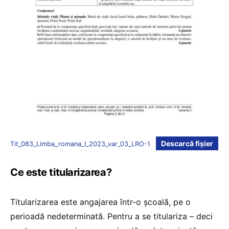
Descarcă fișier
Tit_083_Limba_romana_I_2023_var_03_LRO-1
Ce este titularizarea?
Titularizarea este angajarea într-o școală, pe o
perioadă nedeterminată. Pentru a se titulariza – deci