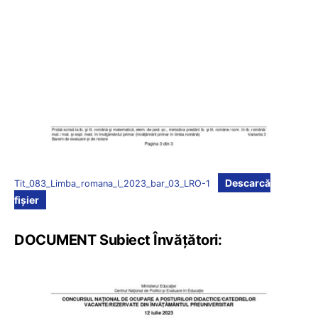
Descarcă
Tit_083_Limba_romana_I_2023_bar_03_LRO-1
fișier
DOCUMENT Subiect Învățători: