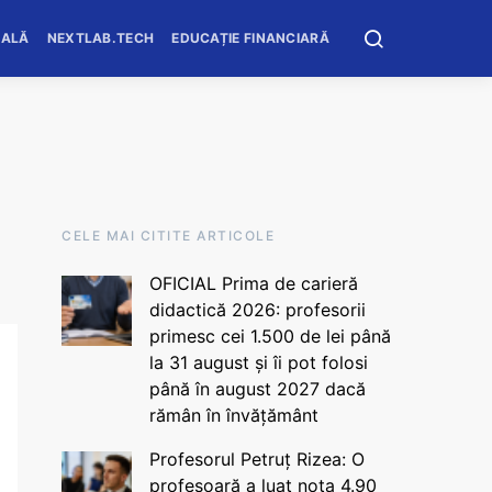
OALĂ
NEXTLAB.TECH
EDUCAȚIE FINANCIARĂ
CELE MAI CITITE ARTICOLE
OFICIAL Prima de carieră
didactică 2026: profesorii
primesc cei 1.500 de lei până
la 31 august și îi pot folosi
până în august 2027 dacă
rămân în învățământ
Profesorul Petruț Rizea: O
profesoară a luat nota 4.90