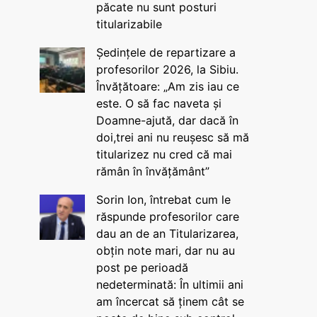
păcate nu sunt posturi
titularizabile
Ședințele de repartizare a
profesorilor 2026, la Sibiu.
Învățătoare: „Am zis iau ce
este. O să fac naveta și
Doamne-ajută, dar dacă în
doi,trei ani nu reușesc să mă
titularizez nu cred că mai
rămân în învățământ”
Sorin Ion, întrebat cum le
răspunde profesorilor care
dau an de an Titularizarea,
obțin note mari, dar nu au
post pe perioadă
nedeterminată: În ultimii ani
am încercat să ținem cât se