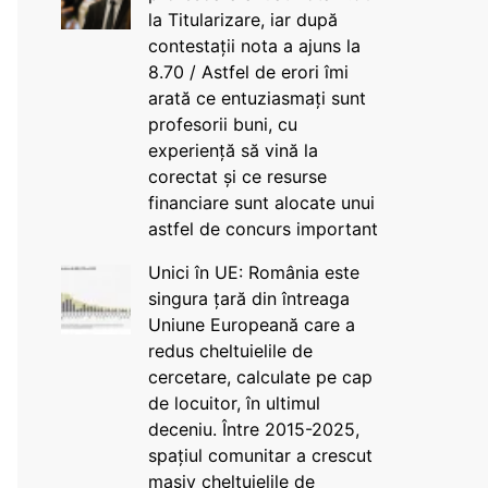
la Titularizare, iar după
contestații nota a ajuns la
8.70 / Astfel de erori îmi
arată ce entuziasmați sunt
profesorii buni, cu
experiență să vină la
corectat și ce resurse
financiare sunt alocate unui
astfel de concurs important
Unici în UE: România este
singura țară din întreaga
Uniune Europeană care a
redus cheltuielile de
cercetare, calculate pe cap
de locuitor, în ultimul
deceniu. Între 2015-2025,
spațiul comunitar a crescut
masiv cheltuielile de