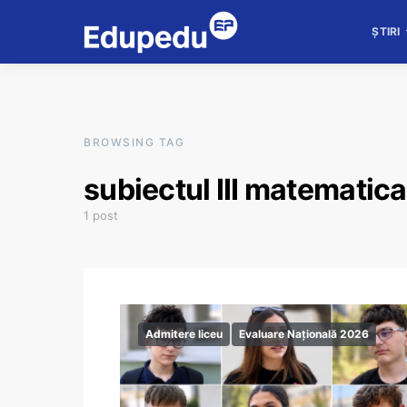
ȘTIRI
BROWSING TAG
subiectul III matematica
1 post
Admitere liceu
Evaluare Națională 2026