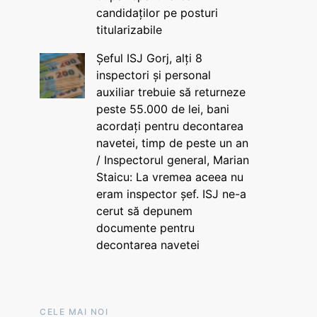
candidaților pe posturi
titularizabile
Șeful ISJ Gorj, alți 8
inspectori și personal
auxiliar trebuie să returneze
peste 55.000 de lei, bani
acordați pentru decontarea
navetei, timp de peste un an
/ Inspectorul general, Marian
Staicu: La vremea aceea nu
eram inspector șef. ISJ ne-a
cerut să depunem
documente pentru
decontarea navetei
CELE MAI NOI