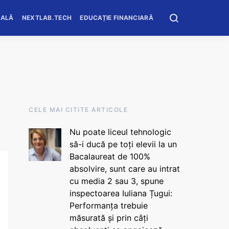
OALĂ
NEXTLAB.TECH
EDUCAȚIE FINANCIARĂ
CELE MAI CITITE ARTICOLE
Nu poate liceul tehnologic
să-i ducă pe toți elevii la un
Bacalaureat de 100%
absolvire, sunt care au intrat
cu media 2 sau 3, spune
inspectoarea Iuliana Țugui:
Performanța trebuie
măsurată și prin câți