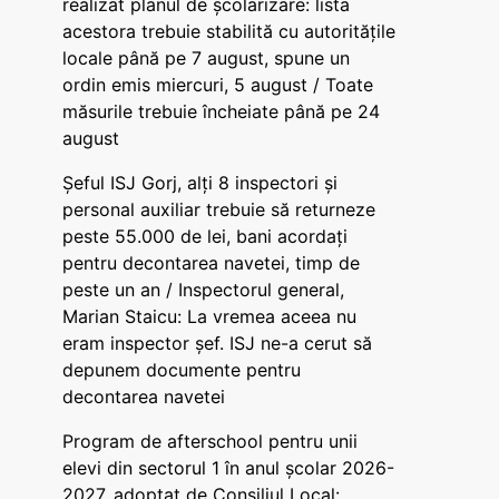
realizat planul de școlarizare: lista
acestora trebuie stabilită cu autoritățile
locale până pe 7 august, spune un
ordin emis miercuri, 5 august / Toate
măsurile trebuie încheiate până pe 24
august
Șeful ISJ Gorj, alți 8 inspectori și
personal auxiliar trebuie să returneze
peste 55.000 de lei, bani acordați
pentru decontarea navetei, timp de
peste un an / Inspectorul general,
Marian Staicu: La vremea aceea nu
eram inspector șef. ISJ ne-a cerut să
depunem documente pentru
decontarea navetei
Program de afterschool pentru unii
elevi din sectorul 1 în anul școlar 2026-
2027, adoptat de Consiliul Local: