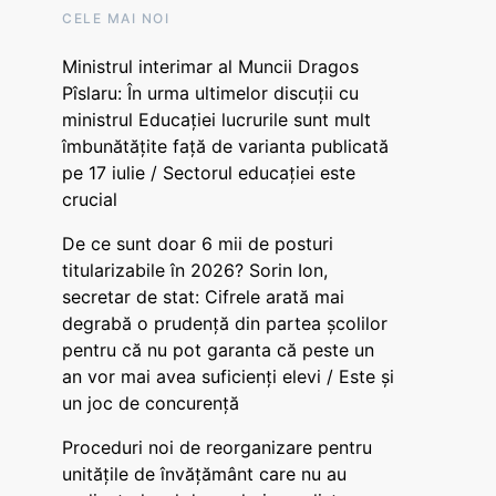
CELE MAI NOI
Ministrul interimar al Muncii Dragos
Pîslaru: În urma ultimelor discuții cu
ministrul Educației lucrurile sunt mult
îmbunătățite față de varianta publicată
pe 17 iulie / Sectorul educației este
crucial
De ce sunt doar 6 mii de posturi
titularizabile în 2026? Sorin Ion,
secretar de stat: Cifrele arată mai
degrabă o prudență din partea școlilor
pentru că nu pot garanta că peste un
an vor mai avea suficienți elevi / Este și
un joc de concurență
Proceduri noi de reorganizare pentru
unitățile de învățământ care nu au