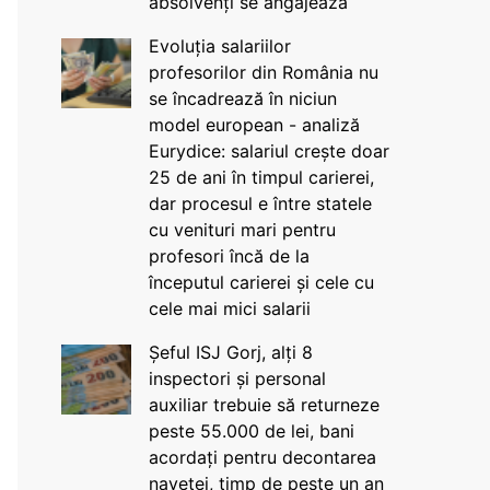
absolvenți se angajează
Evoluția salariilor
profesorilor din România nu
se încadrează în niciun
model european - analiză
Eurydice: salariul crește doar
25 de ani în timpul carierei,
dar procesul e între statele
cu venituri mari pentru
profesori încă de la
începutul carierei și cele cu
cele mai mici salarii
Șeful ISJ Gorj, alți 8
inspectori și personal
auxiliar trebuie să returneze
peste 55.000 de lei, bani
acordați pentru decontarea
navetei, timp de peste un an