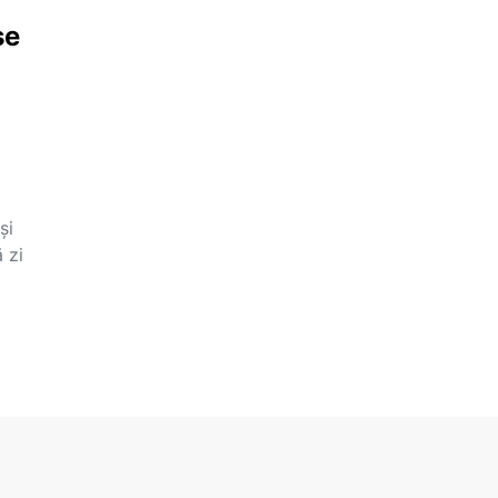
se
și
 zi