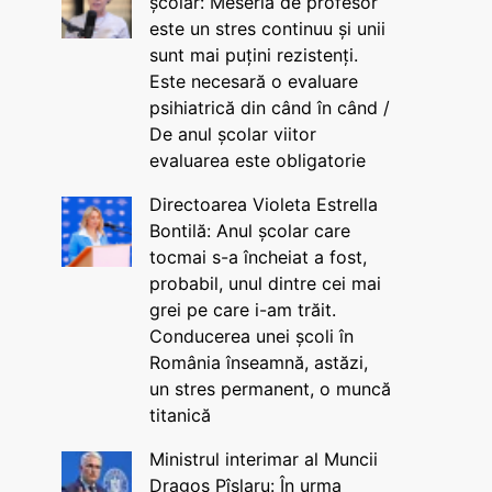
școlar: Meseria de profesor
este un stres continuu și unii
sunt mai puțini rezistenți.
Este necesară o evaluare
psihiatrică din când în când /
De anul școlar viitor
evaluarea este obligatorie
Directoarea Violeta Estrella
Bontilă: Anul școlar care
tocmai s-a încheiat a fost,
probabil, unul dintre cei mai
grei pe care i-am trăit.
Conducerea unei școli în
România înseamnă, astăzi,
un stres permanent, o muncă
titanică
Ministrul interimar al Muncii
Dragos Pîslaru: În urma