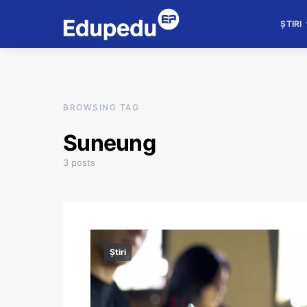
ȘTIRI
BROWSING TAG
Suneung
3 posts
Știri