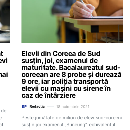
t
Elevii din Coreea de Sud
evi
susțin, joi, examenul de
maturitate. Bacalaureatul sud-
mai
coreean are 8 probe și durează
9 ore, iar poliția transportă
elevii cu mașini cu sirene în
caz de întârziere
18 noiembrie 2021
Redacția
 de
e
Peste jumătate de milion de elevi sud-coreeni
t,
susţin joi examenul „Suneung”, echivalentul