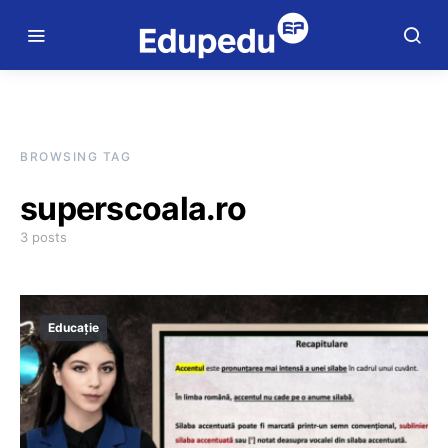
BROWSING TAG
superscoala.ro
3 posts
Educație