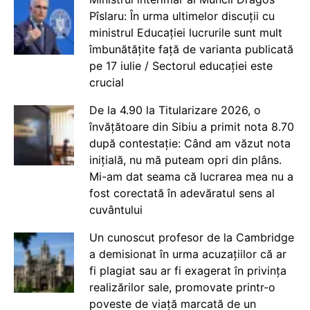
Pîslaru: În urma ultimelor discuții cu
ministrul Educației lucrurile sunt mult
îmbunătățite față de varianta publicată
pe 17 iulie / Sectorul educației este
crucial
De la 4.90 la Titularizare 2026, o
învățătoare din Sibiu a primit nota 8.70
după contestație: Când am văzut nota
inițială, nu mă puteam opri din plâns.
Mi-am dat seama că lucrarea mea nu a
fost corectată în adevăratul sens al
cuvântului
Un cunoscut profesor de la Cambridge
a demisionat în urma acuzațiilor că ar
fi plagiat sau ar fi exagerat în privința
realizărilor sale, promovate printr-o
poveste de viață marcată de un