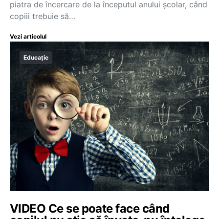
piatra de încercare de la începutul anului școlar, când
copiii trebuie să…
Vezi articolul
Educație
VIDEO Ce se poate face când