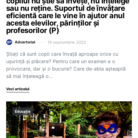
copilul nu știe să învețe, nu înțelege
sau nu reține. Suportul de învățare
eficientă care le vine în ajutor anul
acesta elevilor, părinților și
profesorilor (P)
19 septembrie 2022
Advertorial
Știați că sunt copii care învață aproape orice cu
ușurință și plăcere? Pentru care un examen e o
provocare, dar și o bucurie? Care de-abia așteaptă
să mai înțeleagă o…
Vezi articolul
Educație