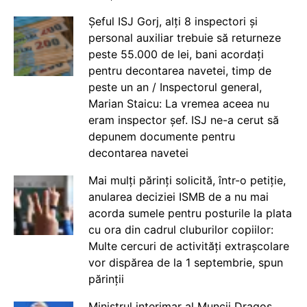
Șeful ISJ Gorj, alți 8 inspectori și
personal auxiliar trebuie să returneze
peste 55.000 de lei, bani acordați
pentru decontarea navetei, timp de
peste un an / Inspectorul general,
Marian Staicu: La vremea aceea nu
eram inspector șef. ISJ ne-a cerut să
depunem documente pentru
decontarea navetei
Mai mulți părinți solicită, într-o petiție,
anularea deciziei ISMB de a nu mai
acorda sumele pentru posturile la plata
cu ora din cadrul cluburilor copiilor:
Multe cercuri de activități extrașcolare
vor dispărea de la 1 septembrie, spun
părinții
Ministrul interimar al Muncii Dragos