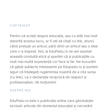
COPYRIGHT
Pentru că scrieți despre educație, sau cu atât mai mult
datorită acestui lucru, ar fi util să citați cu link, atunci
când preluați un articol, părți dintr-un articol sau o idee
care v-a inspirat. Noi, la EduPedu.ro ne-am asumat
această conduită etică și sperăm că și publicațiile cu
mult mai multă experiență vor face la fel. Ne bucurăm
că găsiți subiecte interesante pe Edupedu.ro și suntem
siguri că înțelegeți rugămintea noastră de a cita sursa
(cu link), ca o declarație reciprocă de respect și
profesionalism. Vă mulțumim!
DESPRE NOI
EduPedu.ro este o publicație online care găzduiește
exclusiv articole din domeniul educației și cercetării.