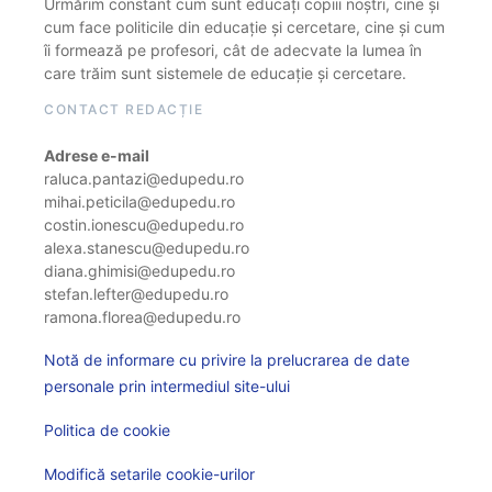
Urmărim constant cum sunt educați copiii noștri, cine și
cum face politicile din educație și cercetare, cine și cum
îi formează pe profesori, cât de adecvate la lumea în
care trăim sunt sistemele de educație și cercetare.
CONTACT REDACȚIE
Adrese e-mail
raluca.pantazi@edupedu.ro
mihai.peticila@edupedu.ro
costin.ionescu@edupedu.ro
alexa.stanescu@edupedu.ro
diana.ghimisi@edupedu.ro
stefan.lefter@edupedu.ro
ramona.florea@edupedu.ro
Notă de informare cu privire la prelucrarea de date
personale prin intermediul site-ului
Politica de cookie
Modifică setarile cookie-urilor