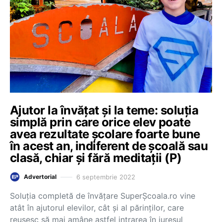
Ajutor la învățat și la teme: soluția
simplă prin care orice elev poate
avea rezultate școlare foarte bune
în acest an, indiferent de școală sau
clasă, chiar și fără meditații (P)
6 septembrie 2022
Advertorial
Soluția completă de învățare SuperȘcoala.ro vine
atât în ajutorul elevilor, cât și al părinților, care
reușesc să mai amâne astfel intrarea în iureșul