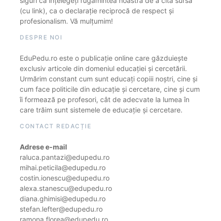
siguri că înțelegeți rugămintea noastră de a cita sursa
(cu link), ca o declarație reciprocă de respect și
profesionalism. Vă mulțumim!
DESPRE NOI
EduPedu.ro este o publicație online care găzduiește
exclusiv articole din domeniul educației și cercetării.
Urmărim constant cum sunt educați copiii noștri, cine și
cum face politicile din educație și cercetare, cine și cum
îi formează pe profesori, cât de adecvate la lumea în
care trăim sunt sistemele de educație și cercetare.
CONTACT REDACȚIE
Adrese e-mail
raluca.pantazi@edupedu.ro
mihai.peticila@edupedu.ro
costin.ionescu@edupedu.ro
alexa.stanescu@edupedu.ro
diana.ghimisi@edupedu.ro
stefan.lefter@edupedu.ro
ramona.florea@edupedu.ro