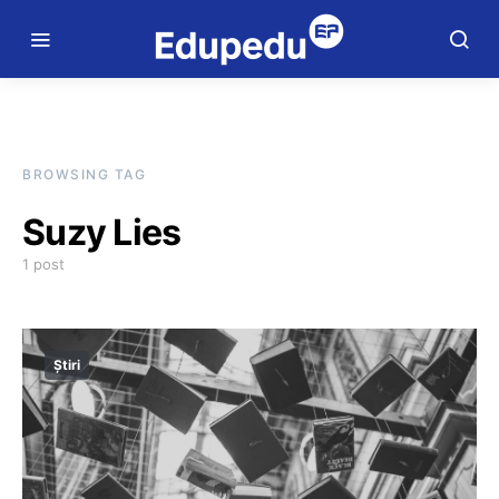
BROWSING TAG
Suzy Lies
1 post
Știri