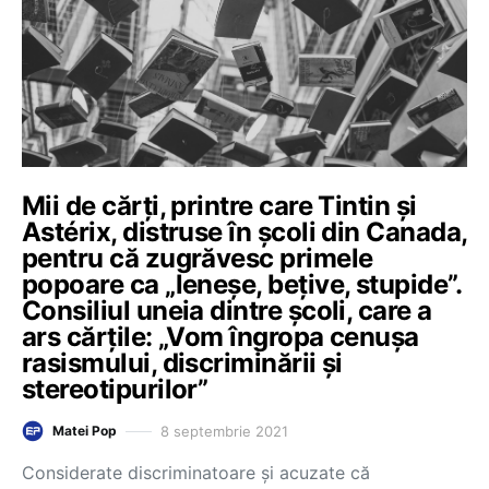
Mii de cărţi, printre care Tintin şi
Astérix, distruse în şcoli din Canada,
pentru că zugrăvesc primele
popoare ca „leneşe, beţive, stupide”.
Consiliul uneia dintre şcoli, care a
ars cărțile: „Vom îngropa cenuşa
rasismului, discriminării şi
stereotipurilor”
8 septembrie 2021
Matei Pop
Considerate discriminatoare şi acuzate că