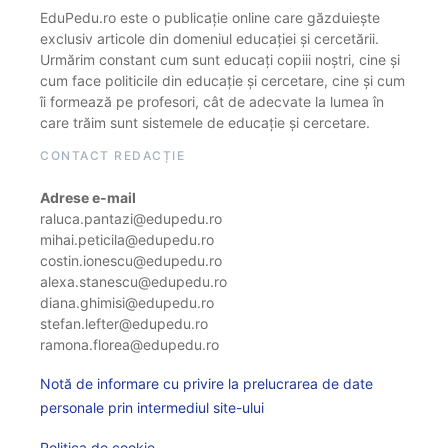
EduPedu.ro este o publicație online care găzduiește
exclusiv articole din domeniul educației și cercetării.
Urmărim constant cum sunt educați copiii noștri, cine și
cum face politicile din educație și cercetare, cine și cum
îi formează pe profesori, cât de adecvate la lumea în
care trăim sunt sistemele de educație și cercetare.
CONTACT REDACȚIE
Adrese e-mail
raluca.pantazi@edupedu.ro
mihai.peticila@edupedu.ro
costin.ionescu@edupedu.ro
alexa.stanescu@edupedu.ro
diana.ghimisi@edupedu.ro
stefan.lefter@edupedu.ro
ramona.florea@edupedu.ro
Notă de informare cu privire la prelucrarea de date
personale prin intermediul site-ului
Politica de cookie