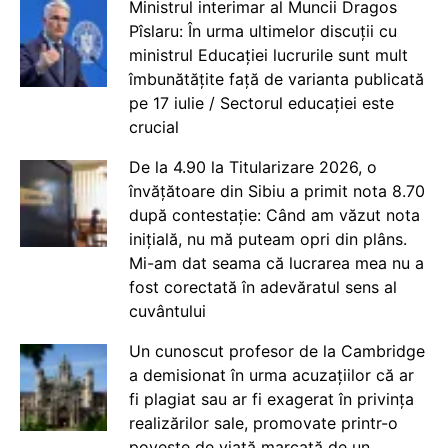
Ministrul interimar al Muncii Dragos
Pîslaru: În urma ultimelor discuții cu
ministrul Educației lucrurile sunt mult
îmbunătățite față de varianta publicată
pe 17 iulie / Sectorul educației este
crucial
De la 4.90 la Titularizare 2026, o
învățătoare din Sibiu a primit nota 8.70
după contestație: Când am văzut nota
inițială, nu mă puteam opri din plâns.
Mi-am dat seama că lucrarea mea nu a
fost corectată în adevăratul sens al
cuvântului
Un cunoscut profesor de la Cambridge
a demisionat în urma acuzațiilor că ar
fi plagiat sau ar fi exagerat în privința
realizărilor sale, promovate printr-o
poveste de viață marcată de un