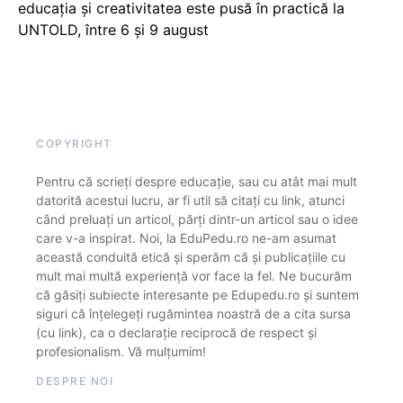
educația și creativitatea este pusă în practică la
UNTOLD, între 6 și 9 august
COPYRIGHT
Pentru că scrieți despre educație, sau cu atât mai mult
datorită acestui lucru, ar fi util să citați cu link, atunci
când preluați un articol, părți dintr-un articol sau o idee
care v-a inspirat. Noi, la EduPedu.ro ne-am asumat
această conduită etică și sperăm că și publicațiile cu
mult mai multă experiență vor face la fel. Ne bucurăm
că găsiți subiecte interesante pe Edupedu.ro și suntem
siguri că înțelegeți rugămintea noastră de a cita sursa
(cu link), ca o declarație reciprocă de respect și
profesionalism. Vă mulțumim!
DESPRE NOI