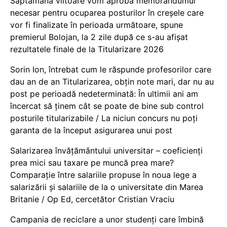
Săptămâna viitoare vom aproba memorandumul
necesar pentru ocuparea posturilor în creșele care
vor fi finalizate în perioada următoare, spune
premierul Bolojan, la 2 zile după ce s-au afișat
rezultatele finale de la Titularizare 2026
Sorin Ion, întrebat cum le răspunde profesorilor care
dau an de an Titularizarea, obțin note mari, dar nu au
post pe perioadă nedeterminată: În ultimii ani am
încercat să ținem cât se poate de bine sub control
posturile titularizabile / La niciun concurs nu poți
garanta de la început asigurarea unui post
Salarizarea învățământului universitar – coeficienți
prea mici sau taxare pe muncă prea mare?
Comparație între salariile propuse în noua lege a
salarizării și salariile de la o universitate din Marea
Britanie / Op Ed, cercetător Cristian Vraciu
Campania de reciclare a unor studenți care îmbină