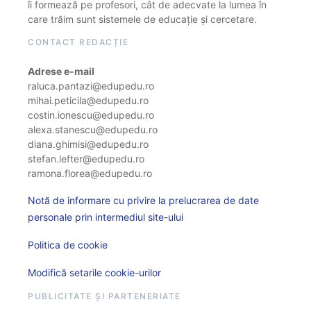
îi formează pe profesori, cât de adecvate la lumea în
care trăim sunt sistemele de educație și cercetare.
CONTACT REDACȚIE
Adrese e-mail
raluca.pantazi@edupedu.ro
mihai.peticila@edupedu.ro
costin.ionescu@edupedu.ro
alexa.stanescu@edupedu.ro
diana.ghimisi@edupedu.ro
stefan.lefter@edupedu.ro
ramona.florea@edupedu.ro
Notă de informare cu privire la prelucrarea de date
personale prin intermediul site-ului
Politica de cookie
Modifică setarile cookie-urilor
PUBLICITATE ȘI PARTENERIATE