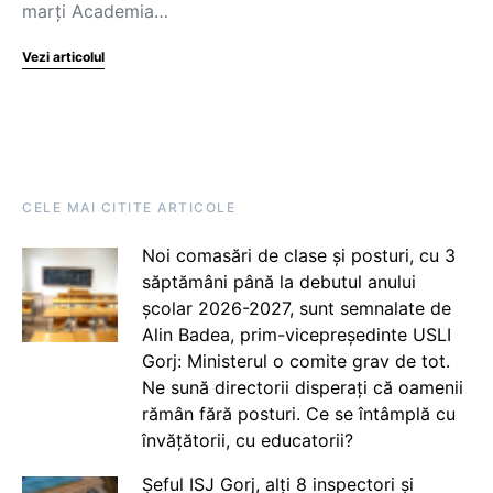
marţi Academia…
Vezi articolul
CELE MAI CITITE ARTICOLE
Noi comasări de clase și posturi, cu 3
săptămâni până la debutul anului
școlar 2026-2027, sunt semnalate de
Alin Badea, prim-vicepreședinte USLI
Gorj: Ministerul o comite grav de tot.
Ne sună directorii disperați că oamenii
rămân fără posturi. Ce se întâmplă cu
învățătorii, cu educatorii?
Șeful ISJ Gorj, alți 8 inspectori și