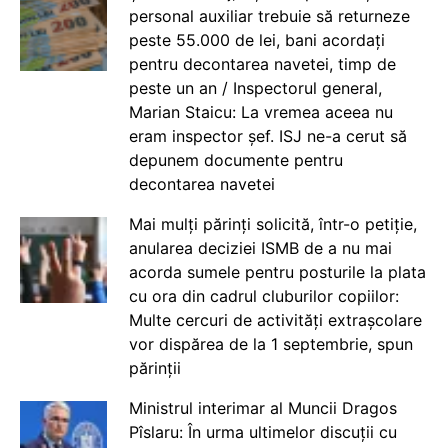
personal auxiliar trebuie să returneze
peste 55.000 de lei, bani acordați
pentru decontarea navetei, timp de
peste un an / Inspectorul general,
Marian Staicu: La vremea aceea nu
eram inspector șef. ISJ ne-a cerut să
depunem documente pentru
decontarea navetei
Mai mulți părinți solicită, într-o petiție,
anularea deciziei ISMB de a nu mai
acorda sumele pentru posturile la plata
cu ora din cadrul cluburilor copiilor:
Multe cercuri de activități extrașcolare
vor dispărea de la 1 septembrie, spun
părinții
Ministrul interimar al Muncii Dragos
Pîslaru: În urma ultimelor discuții cu