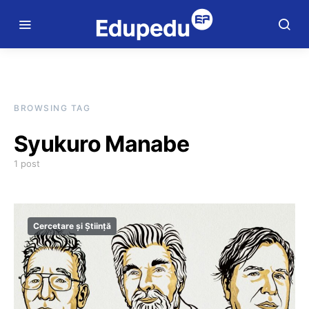
BROWSING TAG
Syukuro Manabe
1 post
Cercetare și Știință