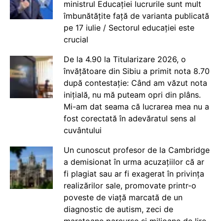
ministrul Educației lucrurile sunt mult
îmbunătățite față de varianta publicată
pe 17 iulie / Sectorul educației este
crucial
De la 4.90 la Titularizare 2026, o
învățătoare din Sibiu a primit nota 8.70
după contestație: Când am văzut nota
inițială, nu mă puteam opri din plâns.
Mi-am dat seama că lucrarea mea nu a
fost corectată în adevăratul sens al
cuvântului
Un cunoscut profesor de la Cambridge
a demisionat în urma acuzațiilor că ar
fi plagiat sau ar fi exagerat în privința
realizărilor sale, promovate printr-o
poveste de viață marcată de un
diagnostic de autism, zeci de
maratoane parcurse și milioane de lire