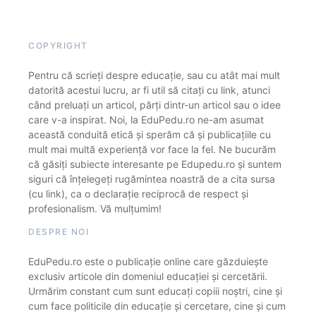
COPYRIGHT
Pentru că scrieți despre educație, sau cu atât mai mult
datorită acestui lucru, ar fi util să citați cu link, atunci
când preluați un articol, părți dintr-un articol sau o idee
care v-a inspirat. Noi, la EduPedu.ro ne-am asumat
această conduită etică și sperăm că și publicațiile cu
mult mai multă experiență vor face la fel. Ne bucurăm
că găsiți subiecte interesante pe Edupedu.ro și suntem
siguri că înțelegeți rugămintea noastră de a cita sursa
(cu link), ca o declarație reciprocă de respect și
profesionalism. Vă mulțumim!
DESPRE NOI
EduPedu.ro este o publicație online care găzduiește
exclusiv articole din domeniul educației și cercetării.
Urmărim constant cum sunt educați copiii noștri, cine și
cum face politicile din educație și cercetare, cine și cum