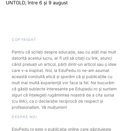
UNTOLD, între 6 și 9 august
COPYRIGHT
Pentru că scrieți despre educație, sau cu atât mai mult
datorită acestui lucru, ar fi util să citați cu link, atunci
când preluați un articol, părți dintr-un articol sau o idee
care v-a inspirat. Noi, la EduPedu.ro ne-am asumat
această conduită etică și sperăm că și publicațiile cu
mult mai multă experiență vor face la fel. Ne bucurăm
că găsiți subiecte interesante pe Edupedu.ro și suntem
siguri că înțelegeți rugămintea noastră de a cita sursa
(cu link), ca o declarație reciprocă de respect și
profesionalism. Vă mulțumim!
DESPRE NOI
EduPedu.ro este o publicație online care găzduiește