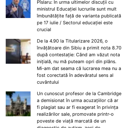
Pîslaru: În urma ultimelor discuții cu
ministrul Educației lucrurile sunt mult
îmbunătățite față de varianta publicată
pe 17 iulie / Sectorul educației este
crucial
De la 4.90 la Titularizare 2026, o
învățătoare din Sibiu a primit nota 8.70
după contestație: Când am văzut nota
inițială, nu mă puteam opri din plâns.
Mi-am dat seama că lucrarea mea nu a
fost corectată în adevăratul sens al
cuvântului
Un cunoscut profesor de la Cambridge
a demisionat în urma acuzațiilor că ar
fi plagiat sau ar fi exagerat în privința
realizărilor sale, promovate printr-o
poveste de viață marcată de un
diagnostic de autism, zeci de