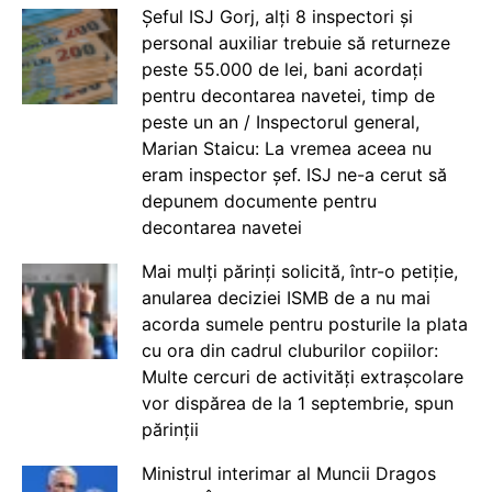
Șeful ISJ Gorj, alți 8 inspectori și
personal auxiliar trebuie să returneze
peste 55.000 de lei, bani acordați
pentru decontarea navetei, timp de
peste un an / Inspectorul general,
Marian Staicu: La vremea aceea nu
eram inspector șef. ISJ ne-a cerut să
depunem documente pentru
decontarea navetei
Mai mulți părinți solicită, într-o petiție,
anularea deciziei ISMB de a nu mai
acorda sumele pentru posturile la plata
cu ora din cadrul cluburilor copiilor:
Multe cercuri de activități extrașcolare
vor dispărea de la 1 septembrie, spun
părinții
Ministrul interimar al Muncii Dragos