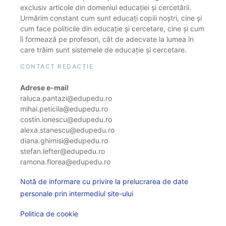
exclusiv articole din domeniul educației și cercetării.
Urmărim constant cum sunt educați copiii noștri, cine și
cum face politicile din educație și cercetare, cine și cum
îi formează pe profesori, cât de adecvate la lumea în
care trăim sunt sistemele de educație și cercetare.
CONTACT REDACȚIE
Adrese e-mail
raluca.pantazi@edupedu.ro
mihai.peticila@edupedu.ro
costin.ionescu@edupedu.ro
alexa.stanescu@edupedu.ro
diana.ghimisi@edupedu.ro
stefan.lefter@edupedu.ro
ramona.florea@edupedu.ro
Notă de informare cu privire la prelucrarea de date
personale prin intermediul site-ului
Politica de cookie