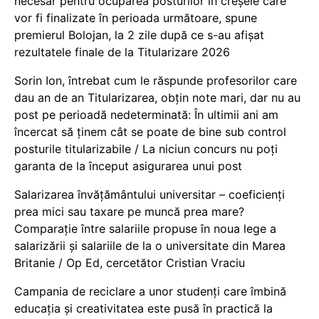
necesar pentru ocuparea posturilor în creșele care
vor fi finalizate în perioada următoare, spune
premierul Bolojan, la 2 zile după ce s-au afișat
rezultatele finale de la Titularizare 2026
Sorin Ion, întrebat cum le răspunde profesorilor care
dau an de an Titularizarea, obțin note mari, dar nu au
post pe perioadă nedeterminată: În ultimii ani am
încercat să ținem cât se poate de bine sub control
posturile titularizabile / La niciun concurs nu poți
garanta de la început asigurarea unui post
Salarizarea învățământului universitar – coeficienți
prea mici sau taxare pe muncă prea mare?
Comparație între salariile propuse în noua lege a
salarizării și salariile de la o universitate din Marea
Britanie / Op Ed, cercetător Cristian Vraciu
Campania de reciclare a unor studenți care îmbină
educația și creativitatea este pusă în practică la