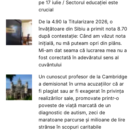
pe 17 iulie / Sectorul educației este
crucial
De la 4.90 la Titularizare 2026, o
învățătoare din Sibiu a primit nota 8.70
după contestație: Când am văzut nota
inițială, nu mă puteam opri din plâns.
Mi-am dat seama că lucrarea mea nu a
fost corectată în adevăratul sens al
cuvântului
Un cunoscut profesor de la Cambridge
a demisionat în urma acuzațiilor că ar
fi plagiat sau ar fi exagerat în privința
realizărilor sale, promovate printr-o
poveste de viață marcată de un
diagnostic de autism, zeci de
maratoane parcurse și milioane de lire
strânse în scopuri caritabile