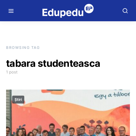
BROWSING TAG
tabara studenteasca
1 post
Știri