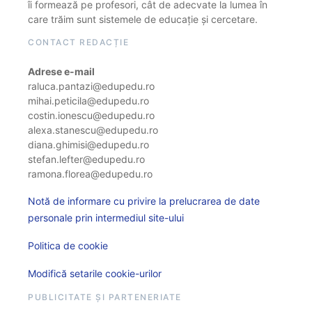
îi formează pe profesori, cât de adecvate la lumea în
care trăim sunt sistemele de educație și cercetare.
CONTACT REDACȚIE
Adrese e-mail
raluca.pantazi@edupedu.ro
mihai.peticila@edupedu.ro
costin.ionescu@edupedu.ro
alexa.stanescu@edupedu.ro
diana.ghimisi@edupedu.ro
stefan.lefter@edupedu.ro
ramona.florea@edupedu.ro
Notă de informare cu privire la prelucrarea de date
personale prin intermediul site-ului
Politica de cookie
Modifică setarile cookie-urilor
PUBLICITATE ȘI PARTENERIATE