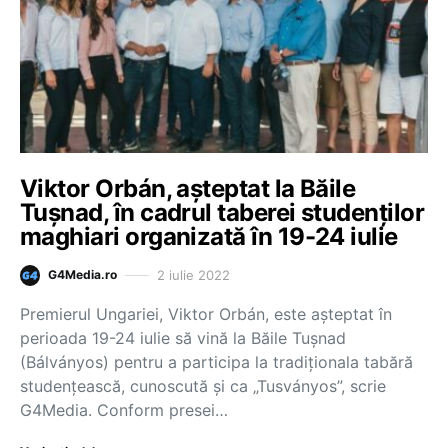
Viktor Orbán, așteptat la Băile
Tușnad, în cadrul taberei studenților
maghiari organizată în 19-24 iulie
2 iulie 2022
G4Media.ro
Premierul Ungariei, Viktor Orbán, este așteptat în
perioada 19-24 iulie să vină la Băile Tușnad
(Bálványos) pentru a participa la tradiționala tabără
studențească, cunoscută și ca „Tusványos”, scrie
G4Media. Conform presei…