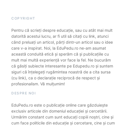
COPYRIGHT
Pentru că scrieți despre educație, sau cu atât mai mult
datorită acestui lucru, ar fi util să citați cu link, atunci
când preluați un articol, părți dintr-un articol sau o idee
care v-a inspirat. Noi, la EduPedu.ro ne-am asumat
această conduită etică și sperăm că și publicațiile cu
mult mai multă experiență vor face la fel. Ne bucurăm
că găsiți subiecte interesante pe Edupedu.ro și suntem
siguri că înțelegeți rugămintea noastră de a cita sursa
(cu link), ca o declarație reciprocă de respect și
profesionalism. Vă mulțumim!
DESPRE NOI
EduPedu.ro este o publicație online care găzduiește
exclusiv articole din domeniul educației și cercetării.
Urmărim constant cum sunt educați copiii noștri, cine și
cum face politicile din educație și cercetare, cine și cum