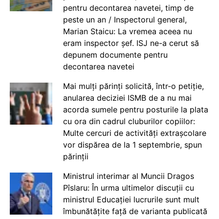
pentru decontarea navetei, timp de
peste un an / Inspectorul general,
Marian Staicu: La vremea aceea nu
eram inspector șef. ISJ ne-a cerut să
depunem documente pentru
decontarea navetei
Mai mulți părinți solicită, într-o petiție,
anularea deciziei ISMB de a nu mai
acorda sumele pentru posturile la plata
cu ora din cadrul cluburilor copiilor:
Multe cercuri de activități extrașcolare
vor dispărea de la 1 septembrie, spun
părinții
Ministrul interimar al Muncii Dragos
Pîslaru: În urma ultimelor discuții cu
ministrul Educației lucrurile sunt mult
îmbunătățite față de varianta publicată