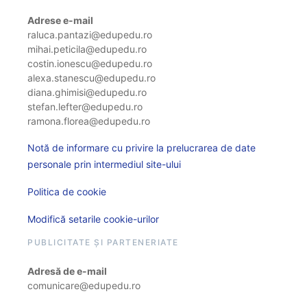
Adrese e-mail
raluca.pantazi@edupedu.ro
mihai.peticila@edupedu.ro
costin.ionescu@edupedu.ro
alexa.stanescu@edupedu.ro
diana.ghimisi@edupedu.ro
stefan.lefter@edupedu.ro
ramona.florea@edupedu.ro
Notă de informare cu privire la prelucrarea de date
personale prin intermediul site-ului
Politica de cookie
Modifică setarile cookie-urilor
PUBLICITATE ȘI PARTENERIATE
Adresă de e-mail
comunicare@edupedu.ro