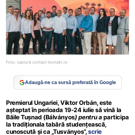
Foto: captură contact-kontakt.ro
Adaugă-ne ca sursă preferată în Google
Premierul Ungariei, Viktor Orbán, este
așteptat în perioada 19-24 iulie să vină la
Băile Tușnad (Bálványos
) pentru a
participa
la tradiționala tabără studențească,
cunoscută și ca „Tusványos”,
scrie