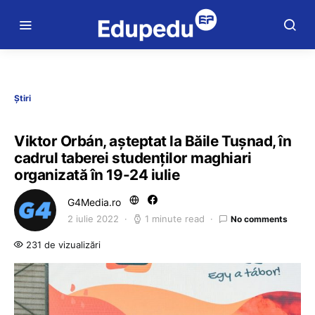
Știri
Viktor Orbán, așteptat la Băile Tușnad, în
cadrul taberei studenților maghiari
organizată în 19-24 iulie
G4Media.ro
2 iulie 2022
1 minute read
No comments
231 de vizualizări