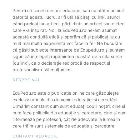
Pentru că scrieți despre educație, sau cu atât mai mult
datorită acestui lucru, ar fi util să citați cu link, atunci
când preluați un articol, părți dintr-un articol sau o idee
care v-a inspirat. Noi, la EduPedu.ro ne-am asumat
această conduită etică și sperăm că și publicațiile cu
mult mai multă experiență vor face la fel. Ne bucurăm
că găsiți subiecte interesante pe Edupedu.ro și suntem
siguri că înțelegeți rugămintea noastră de a cita sursa
(cu link), ca o declarație reciprocă de respect și
profesionalism. Vă mulțumim!
DESPRE NOI
EduPedu.ro este o publicație online care găzduiește
exclusiv articole din domeniul educației și cercetării.
Urmărim constant cum sunt educați copiii noștri, cine și
cum face politicile din educație și cercetare, cine și cum
îi formează pe profesori, cât de adecvate la lumea în
care trăim sunt sistemele de educație și cercetare.
CONTACT REDACȚIE