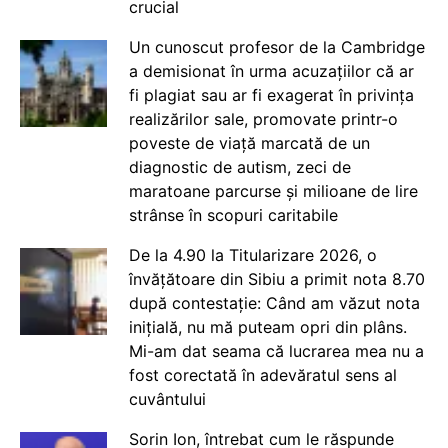
crucial
Un cunoscut profesor de la Cambridge
a demisionat în urma acuzațiilor că ar
fi plagiat sau ar fi exagerat în privința
realizărilor sale, promovate printr-o
poveste de viață marcată de un
diagnostic de autism, zeci de
maratoane parcurse și milioane de lire
strânse în scopuri caritabile
De la 4.90 la Titularizare 2026, o
învățătoare din Sibiu a primit nota 8.70
după contestație: Când am văzut nota
inițială, nu mă puteam opri din plâns.
Mi-am dat seama că lucrarea mea nu a
fost corectată în adevăratul sens al
cuvântului
Sorin Ion, întrebat cum le răspunde