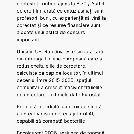
contestații nota a ajuns la 8.70 / Astfel
de erori îmi arată ce entuziasmați sunt
profesorii buni, cu experiență să vină la
corectat și ce resurse financiare sunt
alocate unui astfel de concurs
important
Unici în UE: România este singura țară
din întreaga Uniune Europeană care a
redus cheltuielile de cercetare,
calculate pe cap de locuitor, în ultimul
deceniu. Între 2015-2025, spațiul
comunitar a crescut masiv cheltuielile
de cercetare – ultimele date Eurostat
Premieră mondială: oamenii de știință
au creat virusuri noi cu ajutorul AI,
capabili să combată bacteriile
Bacalaureat 2026, sesiunea de toamnă.