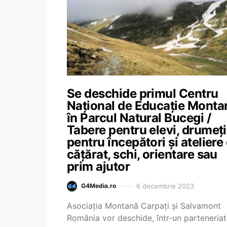
Se deschide primul Centru
Naţional de Educaţie Monta
în Parcul Natural Bucegi /
Tabere pentru elevi, drumeţi
pentru începători şi ateliere
căţărat, schi, orientare sau
prim ajutor
6 decembrie 2023
G4Media.ro
Asociaţia Montană Carpaţi şi Salvamont
România vor deschide, într-un parteneriat