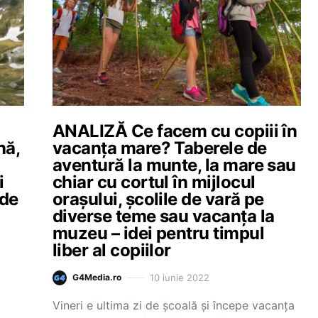
ANALIZĂ Ce facem cu copiii în
nă,
vacanța mare? Taberele de
aventură la munte, la mare sau
i
chiar cu cortul în mijlocul
 de
orașului, școlile de vară pe
diverse teme sau vacanța la
muzeu – idei pentru timpul
liber al copiilor
10 iunie 2022
G4Media.ro
Vineri e ultima zi de școală și începe vacanța