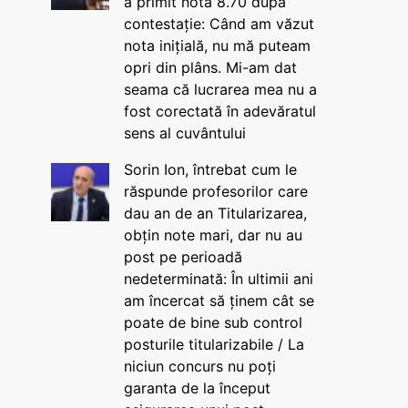
a primit nota 8.70 după
contestație: Când am văzut
nota inițială, nu mă puteam
opri din plâns. Mi-am dat
seama că lucrarea mea nu a
fost corectată în adevăratul
sens al cuvântului
Sorin Ion, întrebat cum le
răspunde profesorilor care
dau an de an Titularizarea,
obțin note mari, dar nu au
post pe perioadă
nedeterminată: În ultimii ani
am încercat să ținem cât se
poate de bine sub control
posturile titularizabile / La
niciun concurs nu poți
garanta de la început