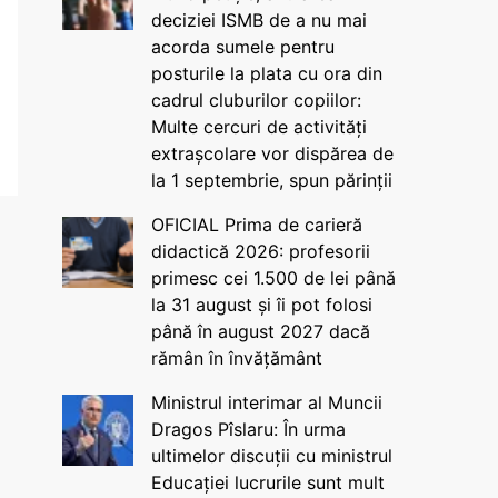
deciziei ISMB de a nu mai
acorda sumele pentru
posturile la plata cu ora din
cadrul cluburilor copiilor:
Multe cercuri de activități
extrașcolare vor dispărea de
la 1 septembrie, spun părinții
OFICIAL Prima de carieră
didactică 2026: profesorii
primesc cei 1.500 de lei până
la 31 august și îi pot folosi
până în august 2027 dacă
rămân în învățământ
Ministrul interimar al Muncii
Dragos Pîslaru: În urma
ultimelor discuții cu ministrul
Educației lucrurile sunt mult