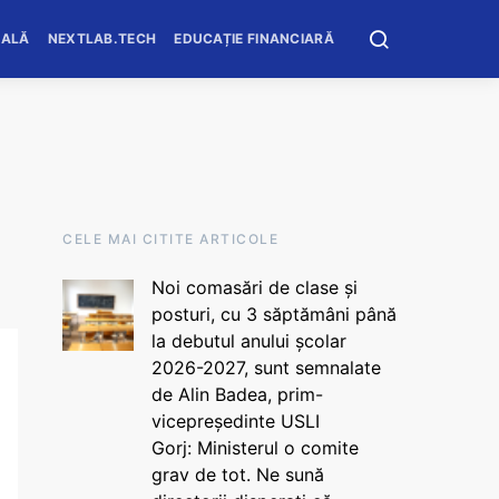
OALĂ
NEXTLAB.TECH
EDUCAȚIE FINANCIARĂ
CELE MAI CITITE ARTICOLE
Noi comasări de clase și
posturi, cu 3 săptămâni până
la debutul anului școlar
2026-2027, sunt semnalate
de Alin Badea, prim-
vicepreședinte USLI
Gorj: Ministerul o comite
grav de tot. Ne sună