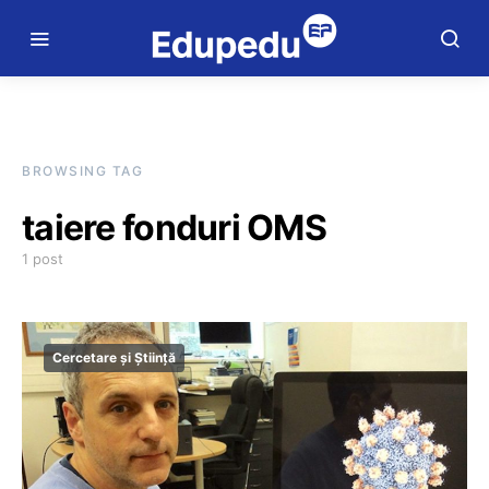
BROWSING TAG
taiere fonduri OMS
1 post
Cercetare și Știință