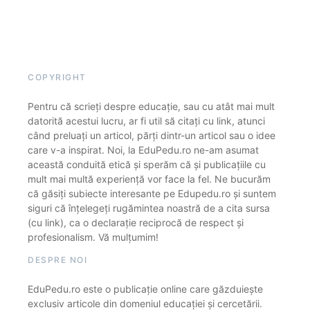
COPYRIGHT
Pentru că scrieți despre educație, sau cu atât mai mult
datorită acestui lucru, ar fi util să citați cu link, atunci
când preluați un articol, părți dintr-un articol sau o idee
care v-a inspirat. Noi, la EduPedu.ro ne-am asumat
această conduită etică și sperăm că și publicațiile cu
mult mai multă experiență vor face la fel. Ne bucurăm
că găsiți subiecte interesante pe Edupedu.ro și suntem
siguri că înțelegeți rugămintea noastră de a cita sursa
(cu link), ca o declarație reciprocă de respect și
profesionalism. Vă mulțumim!
DESPRE NOI
EduPedu.ro este o publicație online care găzduiește
exclusiv articole din domeniul educației și cercetării.