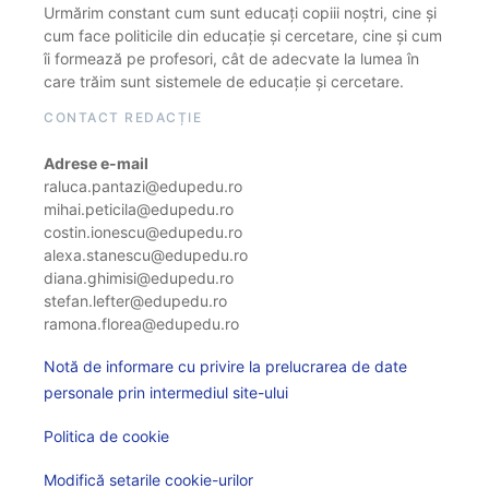
Urmărim constant cum sunt educați copiii noștri, cine și
cum face politicile din educație și cercetare, cine și cum
îi formează pe profesori, cât de adecvate la lumea în
care trăim sunt sistemele de educație și cercetare.
CONTACT REDACȚIE
Adrese e-mail
raluca.pantazi@edupedu.ro
mihai.peticila@edupedu.ro
costin.ionescu@edupedu.ro
alexa.stanescu@edupedu.ro
diana.ghimisi@edupedu.ro
stefan.lefter@edupedu.ro
ramona.florea@edupedu.ro
Notă de informare cu privire la prelucrarea de date
personale prin intermediul site-ului
Politica de cookie
Modifică setarile cookie-urilor