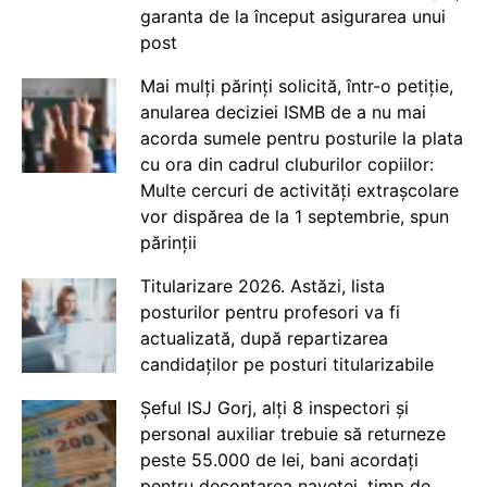
garanta de la început asigurarea unui
post
Mai mulți părinți solicită, într-o petiție,
anularea deciziei ISMB de a nu mai
acorda sumele pentru posturile la plata
cu ora din cadrul cluburilor copiilor:
Multe cercuri de activități extrașcolare
vor dispărea de la 1 septembrie, spun
părinții
Titularizare 2026. Astăzi, lista
posturilor pentru profesori va fi
actualizată, după repartizarea
candidaților pe posturi titularizabile
Șeful ISJ Gorj, alți 8 inspectori și
personal auxiliar trebuie să returneze
peste 55.000 de lei, bani acordați
pentru decontarea navetei, timp de