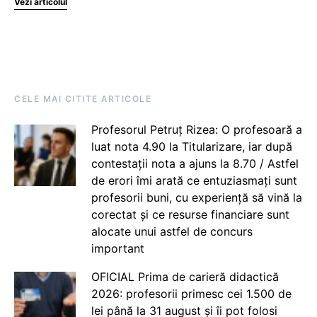
Vezi articolul
CELE MAI CITITE ARTICOLE
Profesorul Petruț Rizea: O profesoară a
luat nota 4.90 la Titularizare, iar după
contestații nota a ajuns la 8.70 / Astfel
de erori îmi arată ce entuziasmați sunt
profesorii buni, cu experiență să vină la
corectat și ce resurse financiare sunt
alocate unui astfel de concurs
important
OFICIAL Prima de carieră didactică
2026: profesorii primesc cei 1.500 de
lei până la 31 august și îi pot folosi