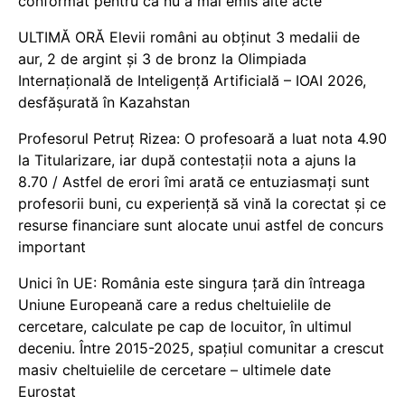
conformat pentru că nu a mai emis alte acte
ULTIMĂ ORĂ Elevii români au obținut 3 medalii de
aur, 2 de argint și 3 de bronz la Olimpiada
Internațională de Inteligență Artificială – IOAI 2026,
desfășurată în Kazahstan
Profesorul Petruț Rizea: O profesoară a luat nota 4.90
la Titularizare, iar după contestații nota a ajuns la
8.70 / Astfel de erori îmi arată ce entuziasmați sunt
profesorii buni, cu experiență să vină la corectat și ce
resurse financiare sunt alocate unui astfel de concurs
important
Unici în UE: România este singura țară din întreaga
Uniune Europeană care a redus cheltuielile de
cercetare, calculate pe cap de locuitor, în ultimul
deceniu. Între 2015-2025, spațiul comunitar a crescut
masiv cheltuielile de cercetare – ultimele date
Eurostat