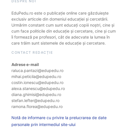
DESPRE NOI
EduPedu.ro este o publicație online care găzduiește
exclusiv articole din domeniul educației și cercetării.
Urmărim constant cum sunt educați copiii noștri, cine și
cum face politicile din educație și cercetare, cine și cum
îi formează pe profesori, cât de adecvate la lumea în
care trăim sunt sistemele de educație și cercetare.
CONTACT REDACȚIE
Adrese e-mail
raluca.pantazi@edupedu.ro
mihai.peticila@edupedu.ro
costin.ionescu@edupedu.ro
alexa.stanescu@edupedu.ro
diana.ghimisi@edupedu.ro
stefan.lefter@edupedu.ro
ramona.florea@edupedu.ro
Notă de informare cu privire la prelucrarea de date
personale prin intermediul site-ului