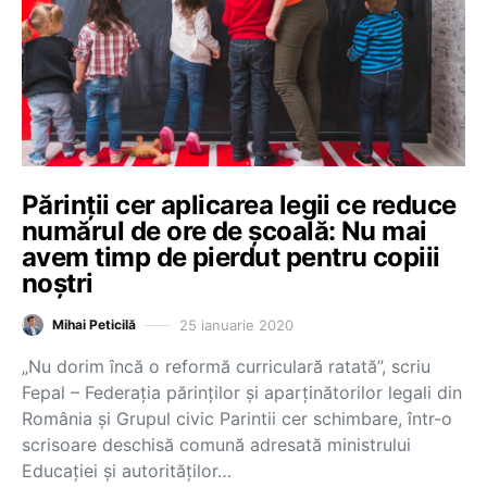
Părinții cer aplicarea legii ce reduce
numărul de ore de școală: Nu mai
avem timp de pierdut pentru copiii
noștri
25 ianuarie 2020
Mihai Peticilă
„Nu dorim încă o reformă curriculară ratată”, scriu
Fepal – Federația părinților și aparținătorilor legali din
România și Grupul civic Parintii cer schimbare, într-o
scrisoare deschisă comună adresată ministrului
Educaţiei şi autorităţilor…