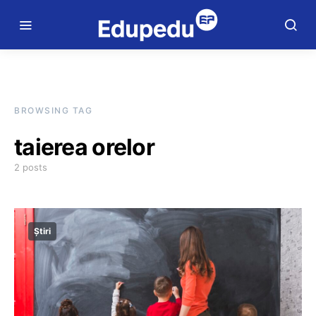
BROWSING TAG
taierea orelor
2 posts
Știri