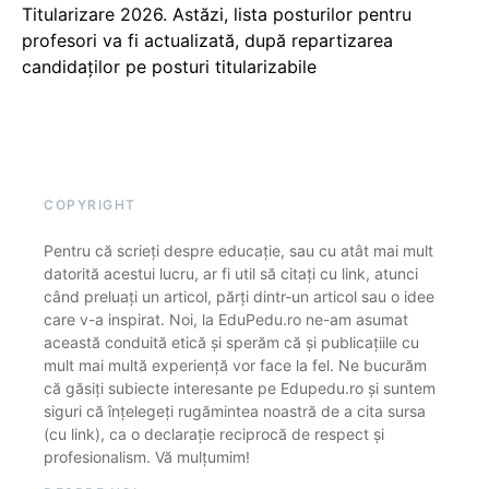
Titularizare 2026. Astăzi, lista posturilor pentru
profesori va fi actualizată, după repartizarea
candidaților pe posturi titularizabile
COPYRIGHT
Pentru că scrieți despre educație, sau cu atât mai mult
datorită acestui lucru, ar fi util să citați cu link, atunci
când preluați un articol, părți dintr-un articol sau o idee
care v-a inspirat. Noi, la EduPedu.ro ne-am asumat
această conduită etică și sperăm că și publicațiile cu
mult mai multă experiență vor face la fel. Ne bucurăm
că găsiți subiecte interesante pe Edupedu.ro și suntem
siguri că înțelegeți rugămintea noastră de a cita sursa
(cu link), ca o declarație reciprocă de respect și
profesionalism. Vă mulțumim!