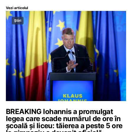
Vezi articolul
Știri
BREAKING Iohannis a promulgat
legea care scade numărul de ore în
școală și liceu: tăierea a peste 5 ore