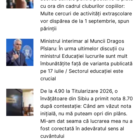
cu ora din cadrul cluburilor copiilor:
Multe cercuri de activități extrașcolare
vor dispărea de la 1 septembrie, spun
părinții
Ministrul interimar al Muncii Dragos
Pîslaru: În urma ultimelor discuții cu
ministrul Educației lucrurile sunt mult
îmbunătățite față de varianta publicată
pe 17 iulie / Sectorul educației este
crucial
De la 4.90 la Titularizare 2026, o
învățătoare din Sibiu a primit nota 8.70
după contestație: Când am văzut nota
inițială, nu mă puteam opri din plâns.
Mi-am dat seama că lucrarea mea nu a
fost corectată în adevăratul sens al
cuvântului