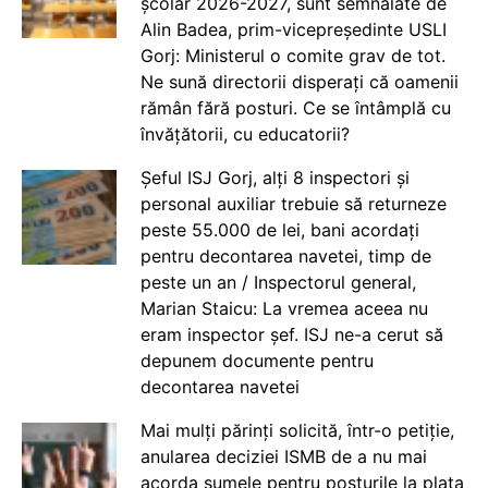
școlar 2026-2027, sunt semnalate de
Alin Badea, prim-vicepreședinte USLI
Gorj: Ministerul o comite grav de tot.
Ne sună directorii disperați că oamenii
rămân fără posturi. Ce se întâmplă cu
învățătorii, cu educatorii?
Șeful ISJ Gorj, alți 8 inspectori și
personal auxiliar trebuie să returneze
peste 55.000 de lei, bani acordați
pentru decontarea navetei, timp de
peste un an / Inspectorul general,
Marian Staicu: La vremea aceea nu
eram inspector șef. ISJ ne-a cerut să
depunem documente pentru
decontarea navetei
Mai mulți părinți solicită, într-o petiție,
anularea deciziei ISMB de a nu mai
acorda sumele pentru posturile la plata