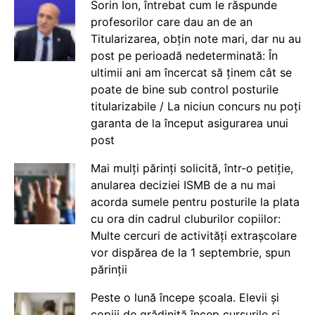
Sorin Ion, întrebat cum le răspunde
profesorilor care dau an de an
Titularizarea, obțin note mari, dar nu au
post pe perioadă nedeterminată: În
ultimii ani am încercat să ținem cât se
poate de bine sub control posturile
titularizabile / La niciun concurs nu poți
garanta de la început asigurarea unui
post
Mai mulți părinți solicită, într-o petiție,
anularea deciziei ISMB de a nu mai
acorda sumele pentru posturile la plata
cu ora din cadrul cluburilor copiilor:
Multe cercuri de activități extrașcolare
vor dispărea de la 1 septembrie, spun
părinții
Peste o lună începe școala. Elevii și
copiii de grădiniță încep cursurile și