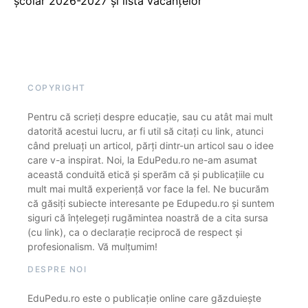
școlar 2026-2027 și lista vacanțelor
COPYRIGHT
Pentru că scrieți despre educație, sau cu atât mai mult
datorită acestui lucru, ar fi util să citați cu link, atunci
când preluați un articol, părți dintr-un articol sau o idee
care v-a inspirat. Noi, la EduPedu.ro ne-am asumat
această conduită etică și sperăm că și publicațiile cu
mult mai multă experiență vor face la fel. Ne bucurăm
că găsiți subiecte interesante pe Edupedu.ro și suntem
siguri că înțelegeți rugămintea noastră de a cita sursa
(cu link), ca o declarație reciprocă de respect și
profesionalism. Vă mulțumim!
DESPRE NOI
EduPedu.ro este o publicație online care găzduiește