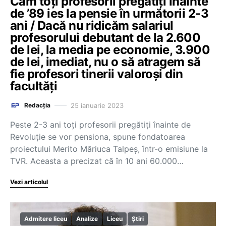
Cam toți profesorii pregătiți înainte
de ’89 ies la pensie în următorii 2-3
ani / Dacă nu ridicăm salariul
profesorului debutant de la 2.600
de lei, la media pe economie, 3.900
de lei, imediat, nu o să atragem să
fie profesori tinerii valoroși din
facultăți
25 ianuarie 2023
Redacția
Peste 2-3 ani toți profesorii pregătiți înainte de
Revoluție se vor pensiona, spune fondatoarea
proiectului Merito Măriuca Talpeș, într-o emisiune la
TVR. Aceasta a precizat că în 10 ani 60.000…
Vezi articolul
Admitere liceu
Analize
Liceu
Știri