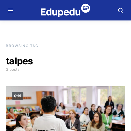
BROWSING TAG
talpes
3 posts
Știri