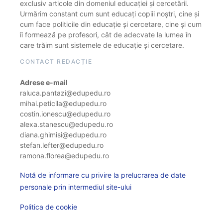
exclusiv articole din domeniul educației și cercetării.
Urmărim constant cum sunt educați copiii noștri, cine și
cum face politicile din educație și cercetare, cine și cum
îi formează pe profesori, cât de adecvate la lumea în
care trăim sunt sistemele de educație și cercetare.
CONTACT REDACȚIE
Adrese e-mail
raluca.pantazi@edupedu.ro
mihai.peticila@edupedu.ro
costin.ionescu@edupedu.ro
alexa.stanescu@edupedu.ro
diana.ghimisi@edupedu.ro
stefan.lefter@edupedu.ro
ramona.florea@edupedu.ro
Notă de informare cu privire la prelucrarea de date
personale prin intermediul site-ului
Politica de cookie