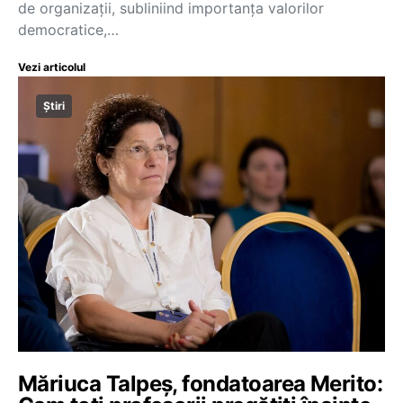
de organizații, subliniind importanța valorilor
democratice,…
Vezi articolul
Știri
Măriuca Talpeș, fondatoarea Merito: