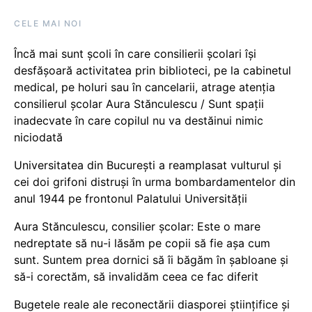
CELE MAI NOI
Încă mai sunt școli în care consilierii școlari își
desfășoară activitatea prin biblioteci, pe la cabinetul
medical, pe holuri sau în cancelarii, atrage atenția
consilierul școlar Aura Stănculescu / Sunt spații
inadecvate în care copilul nu va destăinui nimic
niciodată
Universitatea din București a reamplasat vulturul și
cei doi grifoni distruși în urma bombardamentelor din
anul 1944 pe frontonul Palatului Universității
Aura Stănculescu, consilier școlar: Este o mare
nedreptate să nu-i lăsăm pe copii să fie așa cum
sunt. Suntem prea dornici să îi băgăm în șabloane și
să-i corectăm, să invalidăm ceea ce fac diferit
Bugetele reale ale reconectării diasporei științifice și