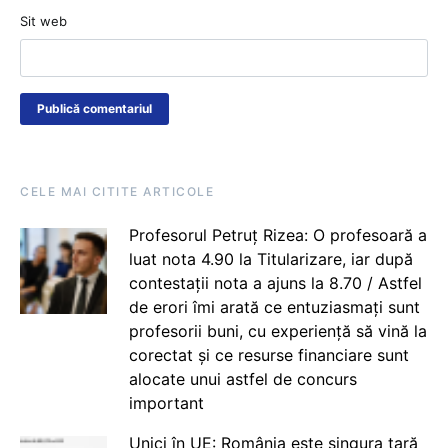
Sit web
CELE MAI CITITE ARTICOLE
Profesorul Petruț Rizea: O profesoară a
luat nota 4.90 la Titularizare, iar după
contestații nota a ajuns la 8.70 / Astfel
de erori îmi arată ce entuziasmați sunt
profesorii buni, cu experiență să vină la
corectat și ce resurse financiare sunt
alocate unui astfel de concurs
important
Unici în UE: România este singura țară