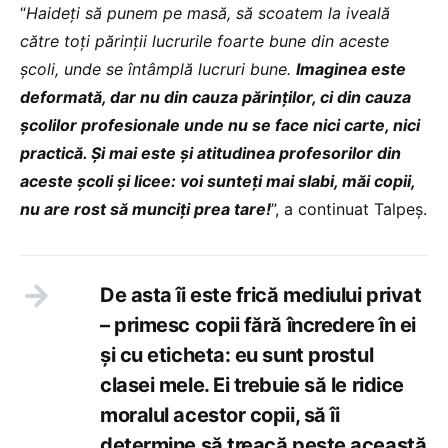
“
Haideți să punem pe masă, să scoatem la iveală
către toți părinții lucrurile foarte bune din aceste
școli, unde se întâmplă lucruri bune.
Imaginea este
deformată, dar nu din cauza părinților, ci din cauza
școlilor profesionale unde nu se face nici carte, nici
practică. Și mai este și atitudinea profesorilor din
aceste școli și licee: voi sunteți mai slabi, măi copii,
nu are rost să munciți prea tare!
”, a continuat Talpeș.
De asta îi este frică mediului privat
– primesc copii fără încredere în ei
și cu eticheta: eu sunt prostul
clasei mele. Ei trebuie să le ridice
moralul acestor copii, să îi
determine să treacă peste această