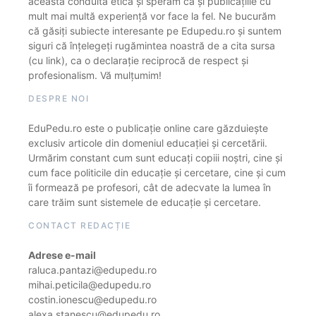
această conduită etică și sperăm că și publicațiile cu
mult mai multă experiență vor face la fel. Ne bucurăm
că găsiți subiecte interesante pe Edupedu.ro și suntem
siguri că înțelegeți rugămintea noastră de a cita sursa
(cu link), ca o declarație reciprocă de respect și
profesionalism. Vă mulțumim!
DESPRE NOI
EduPedu.ro este o publicație online care găzduiește
exclusiv articole din domeniul educației și cercetării.
Urmărim constant cum sunt educați copiii noștri, cine și
cum face politicile din educație și cercetare, cine și cum
îi formează pe profesori, cât de adecvate la lumea în
care trăim sunt sistemele de educație și cercetare.
CONTACT REDACȚIE
Adrese e-mail
raluca.pantazi@edupedu.ro
mihai.peticila@edupedu.ro
costin.ionescu@edupedu.ro
alexa.stanescu@edupedu.ro