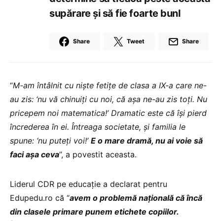
supărare și să fie foarte bunI
Share
Tweet
Share
“
M-am întâlnit cu niște fetițe de clasa a IX-a care ne-
au zis: ‘nu vă chinuiți cu noi, că așa ne-au zis toți. Nu
pricepem noi matematica!’ Dramatic este că își pierd
încrederea în ei. Întreaga societate, și familia le
spune: ‘nu puteți voi!’
E o mare dramă, nu ai voie să
faci așa ceva
”, a povestit aceasta.
Liderul CDR pe educație a declarat pentru
Edupedu.ro că “
avem o problemă națională că încă
din clasele primare punem etichete copiilor.