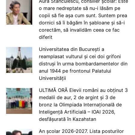
Aura Stănculescu, consilier școlar: Este
o mare nedreptate să nu-i lăsăm pe
copii să fie așa cum sunt. Suntem prea
dornici să îi băgăm în șabloane și să-i
corectăm, să invalidăm ceea ce fac
diferit
Universitatea din București a
reamplasat vulturul și cei doi grifoni
distruși în urma bombardamentelor din
anul 1944 pe frontonul Palatului
Universității
ULTIMĂ ORĂ Elevii români au obținut 3
medalii de aur, 2 de argint și 3 de
bronz la Olimpiada Internațională de
Inteligență Artificială – IOAI 2026,
desfășurată în Kazahstan
An școlar 2026-2027. Lista posturilor