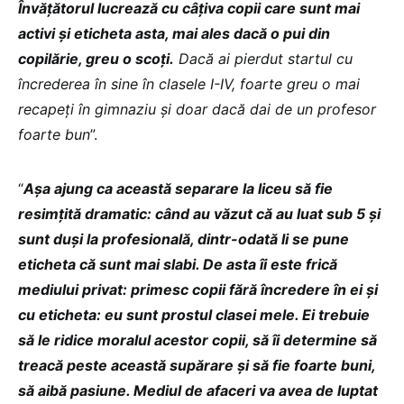
Învățătorul lucrează cu câțiva copii care sunt mai
activi și eticheta asta, mai ales dacă o pui din
copilărie, greu o scoți.
Dacă ai pierdut startul cu
încrederea în sine în clasele I-IV, foarte greu o mai
recapeți în gimnaziu și doar dacă dai de un profesor
foarte bun
”.
“
Așa ajung ca această separare la liceu să fie
resimțită dramatic: când au văzut că au luat sub 5 și
sunt duși la profesională, dintr-odată li se pune
eticheta că sunt mai slabi. De asta îi este frică
mediului privat: primesc copii fără încredere în ei și
cu eticheta: eu sunt prostul clasei mele. Ei trebuie
să le ridice moralul acestor copii, să îi determine să
treacă peste această supărare și să fie foarte buni,
să aibă pasiune. Mediul de afaceri va avea de luptat