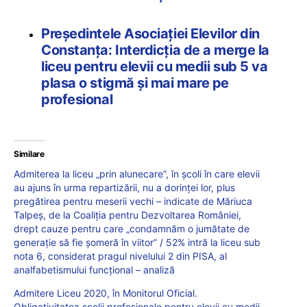
Președintele Asociației Elevilor din
Constanța: Interdicția de a merge la
liceu pentru elevii cu medii sub 5 va
plasa o stigmă și mai mare pe
profesional
Similare
Admiterea la liceu „prin alunecare”, în școli în care elevii
au ajuns în urma repartizării, nu a dorinței lor, plus
pregătirea pentru meserii vechi – indicate de Măriuca
Talpeș, de la Coaliția pentru Dezvoltarea României,
drept cauze pentru care „condamnăm o jumătate de
generație să fie șomeră în viitor” / 52% intră la liceu sub
nota 6, considerat pragul nivelului 2 din PISA, al
analfabetismului funcțional – analiză
Admitere Liceu 2020, în Monitorul Oficial.
Obligativitatea școlii profesionale pentru elevii cu medii