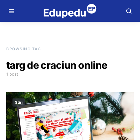
BROWSING TAG
targ de craciun online
1 post
Știri