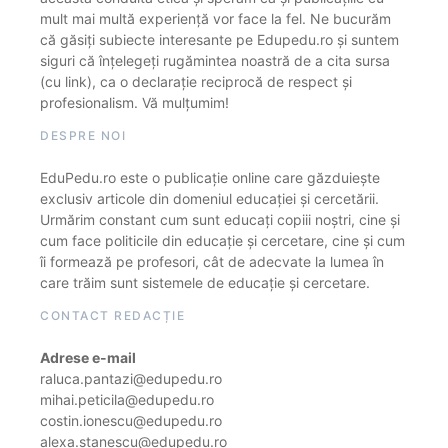
mult mai multă experiență vor face la fel. Ne bucurăm
că găsiți subiecte interesante pe Edupedu.ro și suntem
siguri că înțelegeți rugămintea noastră de a cita sursa
(cu link), ca o declarație reciprocă de respect și
profesionalism. Vă mulțumim!
DESPRE NOI
EduPedu.ro este o publicație online care găzduiește
exclusiv articole din domeniul educației și cercetării.
Urmărim constant cum sunt educați copiii noștri, cine și
cum face politicile din educație și cercetare, cine și cum
îi formează pe profesori, cât de adecvate la lumea în
care trăim sunt sistemele de educație și cercetare.
CONTACT REDACȚIE
Adrese e-mail
raluca.pantazi@edupedu.ro
mihai.peticila@edupedu.ro
costin.ionescu@edupedu.ro
alexa.stanescu@edupedu.ro