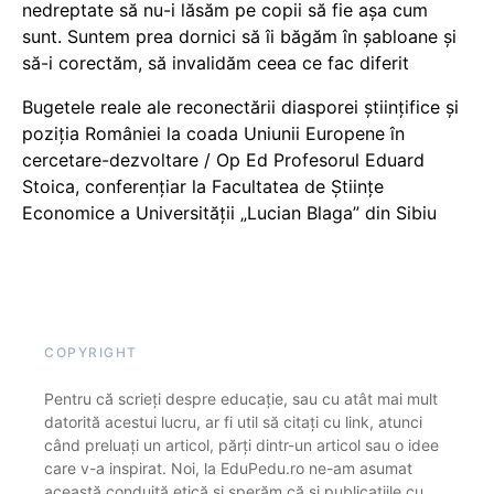
nedreptate să nu-i lăsăm pe copii să fie așa cum
sunt. Suntem prea dornici să îi băgăm în șabloane și
să-i corectăm, să invalidăm ceea ce fac diferit
Bugetele reale ale reconectării diasporei științifice și
poziția României la coada Uniunii Europene în
cercetare-dezvoltare / Op Ed Profesorul Eduard
Stoica, conferențiar la Facultatea de Științe
Economice a Universității „Lucian Blaga” din Sibiu
COPYRIGHT
Pentru că scrieți despre educație, sau cu atât mai mult
datorită acestui lucru, ar fi util să citați cu link, atunci
când preluați un articol, părți dintr-un articol sau o idee
care v-a inspirat. Noi, la EduPedu.ro ne-am asumat
această conduită etică și sperăm că și publicațiile cu