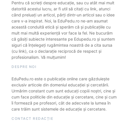
Pentru că scrieți despre educație, sau cu atât mai mult
datorită acestui lucru, ar fi util să citați cu link, atunci
când preluați un articol, părți dintr-un articol sau o idee
care v-a inspirat. Noi, la EduPedu.ro ne-am asumat
această conduită etică și sperăm că și publicațiile cu
mult mai multă experiență vor face la fel. Ne bucurăm
că găsiți subiecte interesante pe Edupedu.ro și suntem
siguri că înțelegeți rugămintea noastră de a cita sursa
(cu link), ca o declarație reciprocă de respect și
profesionalism. Vă mulțumim!
DESPRE NOI
EduPedu.ro este o publicație online care găzduiește
exclusiv articole din domeniul educației și cercetării.
Urmărim constant cum sunt educați copiii noștri, cine și
cum face politicile din educație și cercetare, cine și cum
îi formează pe profesori, cât de adecvate la lumea în
care trăim sunt sistemele de educație și cercetare.
CONTACT REDACȚIE