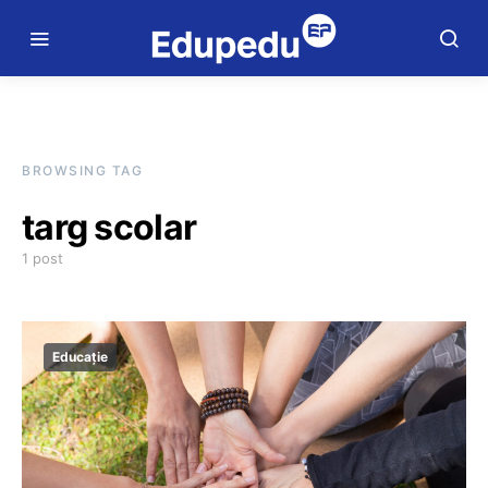
BROWSING TAG
targ scolar
1 post
Educație