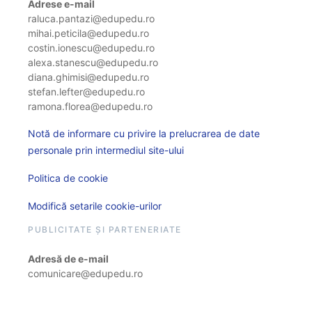
Adrese e-mail
raluca.pantazi@edupedu.ro
mihai.peticila@edupedu.ro
costin.ionescu@edupedu.ro
alexa.stanescu@edupedu.ro
diana.ghimisi@edupedu.ro
stefan.lefter@edupedu.ro
ramona.florea@edupedu.ro
Notă de informare cu privire la prelucrarea de date
personale prin intermediul site-ului
Politica de cookie
Modifică setarile cookie-urilor
PUBLICITATE ȘI PARTENERIATE
Adresă de e-mail
comunicare@edupedu.ro