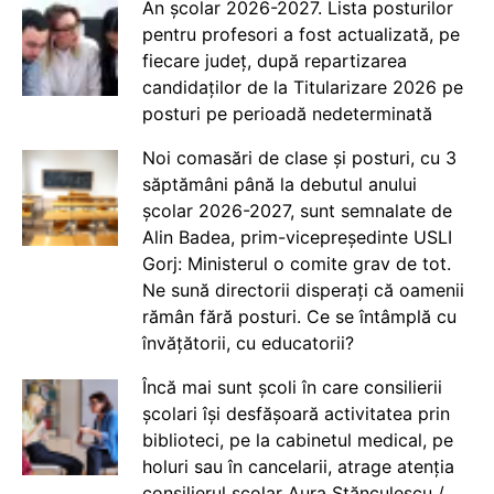
An școlar 2026-2027. Lista posturilor
pentru profesori a fost actualizată, pe
fiecare județ, după repartizarea
candidaților de la Titularizare 2026 pe
posturi pe perioadă nedeterminată
Noi comasări de clase și posturi, cu 3
săptămâni până la debutul anului
școlar 2026-2027, sunt semnalate de
Alin Badea, prim-vicepreședinte USLI
Gorj: Ministerul o comite grav de tot.
Ne sună directorii disperați că oamenii
rămân fără posturi. Ce se întâmplă cu
învățătorii, cu educatorii?
Încă mai sunt școli în care consilierii
școlari își desfășoară activitatea prin
biblioteci, pe la cabinetul medical, pe
holuri sau în cancelarii, atrage atenția
consilierul școlar Aura Stănculescu /