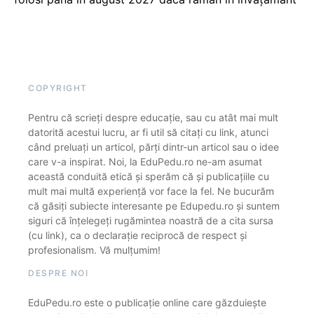
COPYRIGHT
Pentru că scrieți despre educație, sau cu atât mai mult
datorită acestui lucru, ar fi util să citați cu link, atunci
când preluați un articol, părți dintr-un articol sau o idee
care v-a inspirat. Noi, la EduPedu.ro ne-am asumat
această conduită etică și sperăm că și publicațiile cu
mult mai multă experiență vor face la fel. Ne bucurăm
că găsiți subiecte interesante pe Edupedu.ro și suntem
siguri că înțelegeți rugămintea noastră de a cita sursa
(cu link), ca o declarație reciprocă de respect și
profesionalism. Vă mulțumim!
DESPRE NOI
EduPedu.ro este o publicație online care găzduiește