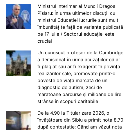
Ministrul interimar al Muncii Dragos
Pîslaru: În urma ultimelor discuții cu
ministrul Educației lucrurile sunt mult
îmbunătățite față de varianta publicată
pe 17 iulie / Sectorul educației este
crucial
Un cunoscut profesor de la Cambridge
a demisionat în urma acuzațiilor că ar
fi plagiat sau ar fi exagerat în privința
realizărilor sale, promovate printr-o
poveste de viață marcată de un
diagnostic de autism, zeci de
maratoane parcurse și milioane de lire
strânse în scopuri caritabile
De la 4.90 la Titularizare 2026, o
învățătoare din Sibiu a primit nota 8.70
după contestație: Când am văzut nota