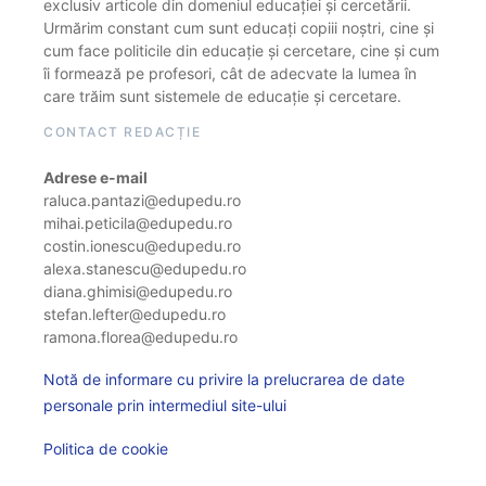
exclusiv articole din domeniul educației și cercetării.
Urmărim constant cum sunt educați copiii noștri, cine și
cum face politicile din educație și cercetare, cine și cum
îi formează pe profesori, cât de adecvate la lumea în
care trăim sunt sistemele de educație și cercetare.
CONTACT REDACȚIE
Adrese e-mail
raluca.pantazi@edupedu.ro
mihai.peticila@edupedu.ro
costin.ionescu@edupedu.ro
alexa.stanescu@edupedu.ro
diana.ghimisi@edupedu.ro
stefan.lefter@edupedu.ro
ramona.florea@edupedu.ro
Notă de informare cu privire la prelucrarea de date
personale prin intermediul site-ului
Politica de cookie