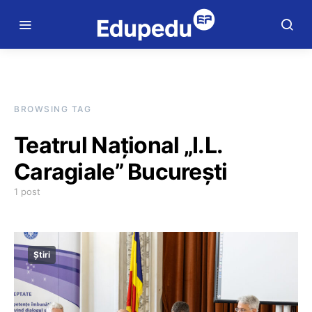
BROWSING TAG
Teatrul Național „I.L.
Caragiale” București
1 post
Știri