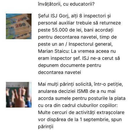
învățătorii, cu educatorii?
Șeful ISJ Gorj, alți 8 inspectori și
personal auxiliar trebuie să returneze
peste 55.000 de lei, bani acordați
pentru decontarea navetei, timp de
peste un an / Inspectorul general,
Marian Staicu: La vremea aceea nu
eram inspector șef. ISJ ne-a cerut să
depunem documente pentru
decontarea navetei
Mai mulți părinți solicită, într-o petiție,
anularea deciziei ISMB de a nu mai
acorda sumele pentru posturile la plata
cu ora din cadrul cluburilor copiilor:
Multe cercuri de activități extrașcolare
vor dispărea de la 1 septembrie, spun
părinții