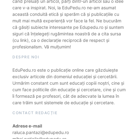
când preluați un articol, părți dintr-un articol sau o idee
care v-a inspirat. Noi, la EduPedu.ro ne-am asumat
această conduită etică și sperăm că și publicațiile cu
mult mai multă experiență vor face la fel. Ne bucurăm
că găsiți subiecte interesante pe Edupedu.ro și suntem
siguri că înțelegeți rugămintea noastră de a cita sursa
(cu link), ca o declarație reciprocă de respect și
profesionalism. Vă mulțumim!
DESPRE NOI
EduPedu.ro este o publicație online care găzduiește
exclusiv articole din domeniul educației și cercetării.
Urmărim constant cum sunt educați copiii noștri, cine și
cum face politicile din educație și cercetare, cine și cum
îi formează pe profesori, cât de adecvate la lumea în
care trăim sunt sistemele de educație și cercetare.
CONTACT REDACȚIE
Adrese e-mail
raluca.pantazi@edupedu.ro
mihai.peticila@edupedu.ro