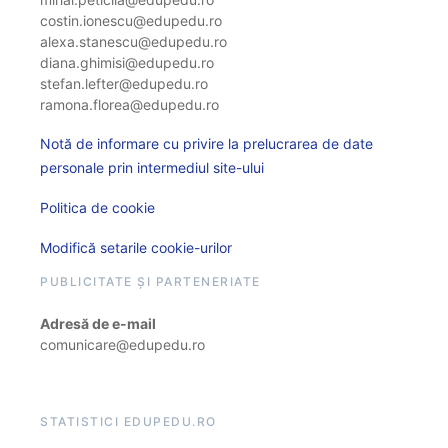
costin.ionescu@edupedu.ro
alexa.stanescu@edupedu.ro
diana.ghimisi@edupedu.ro
stefan.lefter@edupedu.ro
ramona.florea@edupedu.ro
Notă de informare cu privire la prelucrarea de date
personale prin intermediul site-ului
Politica de cookie
Modifică setarile cookie-urilor
PUBLICITATE ȘI PARTENERIATE
Adresă de e-mail
comunicare@edupedu.ro
STATISTICI EDUPEDU.RO