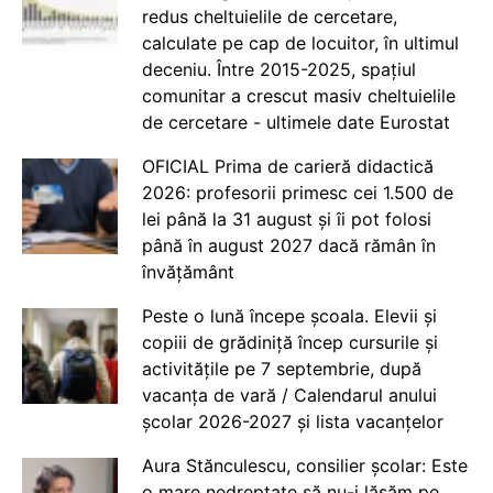
redus cheltuielile de cercetare,
calculate pe cap de locuitor, în ultimul
deceniu. Între 2015-2025, spațiul
comunitar a crescut masiv cheltuielile
de cercetare - ultimele date Eurostat
OFICIAL Prima de carieră didactică
2026: profesorii primesc cei 1.500 de
lei până la 31 august și îi pot folosi
până în august 2027 dacă rămân în
învățământ
Peste o lună începe școala. Elevii și
copiii de grădiniță încep cursurile și
activitățile pe 7 septembrie, după
vacanța de vară / Calendarul anului
școlar 2026-2027 și lista vacanțelor
Aura Stănculescu, consilier școlar: Este
o mare nedreptate să nu-i lăsăm pe