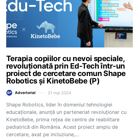
Terapia copiilor cu nevoi speciale,
revoluționată prin Ed-Tech într-un
proiect de cercetare comun Shape
Robotics și KinetoBebe (P)
21 mai 2024
Advertorial
Shape Robotics, lider în domeniul tehnologiei
educaționale, anunță un parteneriat revoluționar cu
KinetoBebe, prima rețea de centre de reabilitare
pediatrică din România. Acest proiect amplu de
cercetare, axat pe incluziune,…