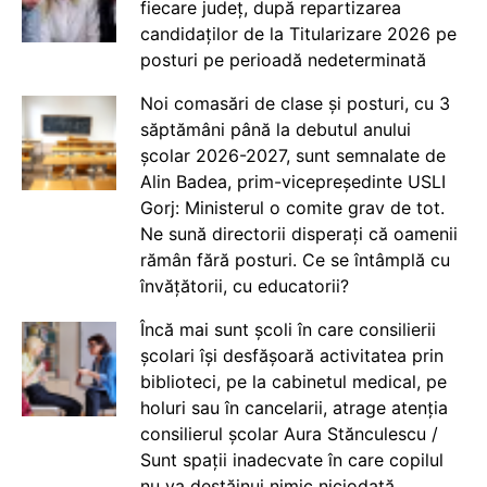
fiecare județ, după repartizarea
candidaților de la Titularizare 2026 pe
posturi pe perioadă nedeterminată
Noi comasări de clase și posturi, cu 3
săptămâni până la debutul anului
școlar 2026-2027, sunt semnalate de
Alin Badea, prim-vicepreședinte USLI
Gorj: Ministerul o comite grav de tot.
Ne sună directorii disperați că oamenii
rămân fără posturi. Ce se întâmplă cu
învățătorii, cu educatorii?
Încă mai sunt școli în care consilierii
școlari își desfășoară activitatea prin
biblioteci, pe la cabinetul medical, pe
holuri sau în cancelarii, atrage atenția
consilierul școlar Aura Stănculescu /
Sunt spații inadecvate în care copilul
nu va destăinui nimic niciodată