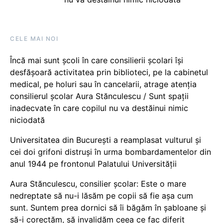
CELE MAI NOI
Încă mai sunt școli în care consilierii școlari își
desfășoară activitatea prin biblioteci, pe la cabinetul
medical, pe holuri sau în cancelarii, atrage atenția
consilierul școlar Aura Stănculescu / Sunt spații
inadecvate în care copilul nu va destăinui nimic
niciodată
Universitatea din București a reamplasat vulturul și
cei doi grifoni distruși în urma bombardamentelor din
anul 1944 pe frontonul Palatului Universității
Aura Stănculescu, consilier școlar: Este o mare
nedreptate să nu-i lăsăm pe copii să fie așa cum
sunt. Suntem prea dornici să îi băgăm în șabloane și
să-i corectăm, să invalidăm ceea ce fac diferit