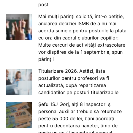
post
Mai mulți părinți solicită, într-o petiție,
anularea deciziei ISMB de a nu mai
acorda sumele pentru posturile la plata
cu ora din cadrul cluburilor copiilor:
Multe cercuri de activități extrașcolare
vor dispărea de la 1 septembrie, spun
părinții
Titularizare 2026. Astăzi, lista
posturilor pentru profesori va fi
actualizată, după repartizarea
candidaților pe posturi titularizabile
Șeful ISJ Gorj, alți 8 inspectori și
personal auxiliar trebuie să returneze
peste 55.000 de lei, bani acordați
pentru decontarea navetei, timp de
peste un an / Inspectorul general,