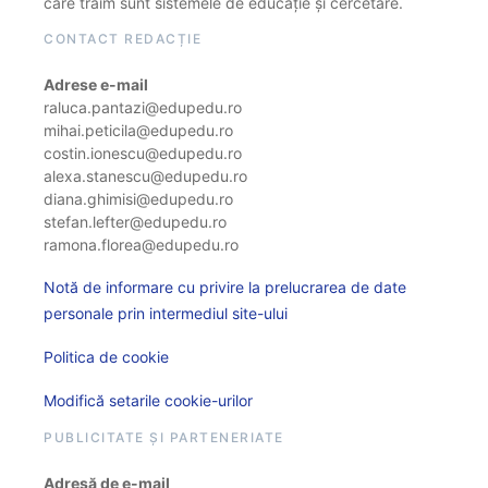
care trăim sunt sistemele de educație și cercetare.
CONTACT REDACȚIE
Adrese e-mail
raluca.pantazi@edupedu.ro
mihai.peticila@edupedu.ro
costin.ionescu@edupedu.ro
alexa.stanescu@edupedu.ro
diana.ghimisi@edupedu.ro
stefan.lefter@edupedu.ro
ramona.florea@edupedu.ro
Notă de informare cu privire la prelucrarea de date
personale prin intermediul site-ului
Politica de cookie
Modifică setarile cookie-urilor
PUBLICITATE ȘI PARTENERIATE
Adresă de e-mail