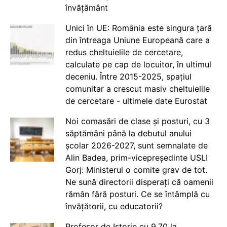
învățământ
Unici în UE: România este singura țară
din întreaga Uniune Europeană care a
redus cheltuielile de cercetare,
calculate pe cap de locuitor, în ultimul
deceniu. Între 2015-2025, spațiul
comunitar a crescut masiv cheltuielile
de cercetare - ultimele date Eurostat
Noi comasări de clase și posturi, cu 3
săptămâni până la debutul anului
școlar 2026-2027, sunt semnalate de
Alin Badea, prim-vicepreședinte USLI
Gorj: Ministerul o comite grav de tot.
Ne sună directorii disperați că oamenii
rămân fără posturi. Ce se întâmplă cu
învățătorii, cu educatorii?
Profesor de Istorie cu 9.70 la