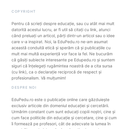
COPYRIGHT
Pentru că scrieți despre educație, sau cu atât mai mult
datorită acestui lucru, ar fi util să citați cu link, atunci
când preluați un articol, părți dintr-un articol sau o idee
care v-a inspirat. Noi, la EduPedu.ro ne-am asumat
această conduită etică și sperăm că și publicațiile cu
mult mai multă experiență vor face la fel. Ne bucurăm
că găsiți subiecte interesante pe Edupedu.ro și suntem
siguri că înțelegeți rugămintea noastră de a cita sursa
(cu link), ca o declarație reciprocă de respect și
profesionalism. Vă mulțumim!
DESPRE NOI
EduPedu.ro este o publicație online care găzduiește
exclusiv articole din domeniul educației și cercetării.
Urmărim constant cum sunt educați copiii noștri, cine și
cum face politicile din educație și cercetare, cine și cum
îi formează pe profesori, cât de adecvate la lumea în