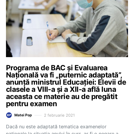
Programa de BAC și Evaluarea
Națională va fi „puternic adaptată”,
anunță ministrul Educației: Elevii de
clasele a VIII-a și a XII-a află luna
aceasta ce materie au de pregătit
pentru examen
2 februarie 2021
Matei Pop
Dacă nu este adaptată tematica examenelor
naționale la situația anului în curs, ar fi o negare a