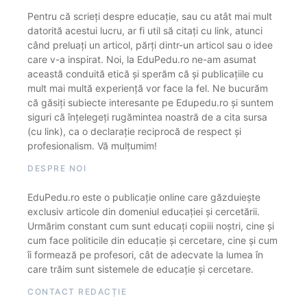
Pentru că scrieți despre educație, sau cu atât mai mult
datorită acestui lucru, ar fi util să citați cu link, atunci
când preluați un articol, părți dintr-un articol sau o idee
care v-a inspirat. Noi, la EduPedu.ro ne-am asumat
această conduită etică și sperăm că și publicațiile cu
mult mai multă experiență vor face la fel. Ne bucurăm
că găsiți subiecte interesante pe Edupedu.ro și suntem
siguri că înțelegeți rugămintea noastră de a cita sursa
(cu link), ca o declarație reciprocă de respect și
profesionalism. Vă mulțumim!
DESPRE NOI
EduPedu.ro este o publicație online care găzduiește
exclusiv articole din domeniul educației și cercetării.
Urmărim constant cum sunt educați copiii noștri, cine și
cum face politicile din educație și cercetare, cine și cum
îi formează pe profesori, cât de adecvate la lumea în
care trăim sunt sistemele de educație și cercetare.
CONTACT REDACȚIE