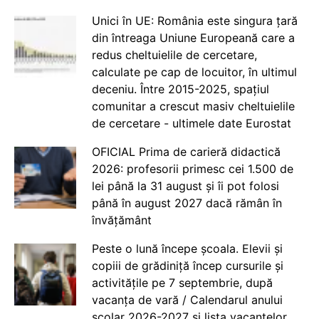
Unici în UE: România este singura țară
din întreaga Uniune Europeană care a
redus cheltuielile de cercetare,
calculate pe cap de locuitor, în ultimul
deceniu. Între 2015-2025, spațiul
comunitar a crescut masiv cheltuielile
de cercetare - ultimele date Eurostat
OFICIAL Prima de carieră didactică
2026: profesorii primesc cei 1.500 de
lei până la 31 august și îi pot folosi
până în august 2027 dacă rămân în
învățământ
Peste o lună începe școala. Elevii și
copiii de grădiniță încep cursurile și
activitățile pe 7 septembrie, după
vacanța de vară / Calendarul anului
școlar 2026-2027 și lista vacanțelor