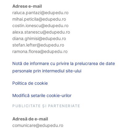
Adrese e-mail
raluca.pantazi@edupedu.ro
mihai.peticila@edupedu.ro
costin.ionescu@edupedu.ro
alexa.stanescu@edupedu.ro
diana.ghimisi@edupedu.ro
stefan.lefter@edupedu.ro
ramona.florea@edupedu.ro
Notă de informare cu privire la prelucrarea de date
personale prin intermediul site-ului
Politica de cookie
Modifică setarile cookie-urilor
PUBLICITATE ȘI PARTENERIATE
Adresă de e-mail
comunicare@edupedu.ro