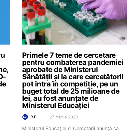
ru
Primele 7 teme de cercetare
pentru combaterea pandemiei
ne,
aprobate de Ministerul
D-
Sănătății și la care cercetătorii
de
pot intra în competiție, pe un
buget total de 25 milioane de
lei, au fost anunțate de
Ministerul Educației
27 martie 2020
R.P.
Ministerul Educației și Cercetării anunță că