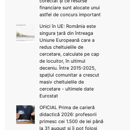
corectat și ce resurse
financiare sunt alocate unui
astfel de concurs important
Unici în UE: România este
singura țară din întreaga
Uniune Europeană care a
redus cheltuielile de
cercetare, calculate pe cap
de locuitor, în ultimul
deceniu. Între 2015-2025,
spațiul comunitar a crescut
masiv cheltuielile de
cercetare - ultimele date
Eurostat
OFICIAL Prima de carieră
didactică 2026: profesorii
primesc cei 1.500 de lei până
la 31 august și îi pot folosi