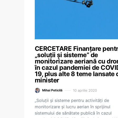
CERCETARE Finanțare pent
„soluții și sisteme” de
monitorizare aeriană cu dro
în cazul pandemiei de COVI
19, plus alte 8 teme lansate 
minister
10 aprilie 2020
Mihai Peticilă
„Soluții și sisteme pentru activități de
monitorizare și lucru aerian în sprijinul
sistemului de sănătate publică în cazul