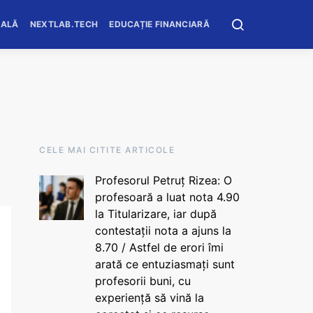
OALĂ
NEXTLAB.TECH
EDUCAȚIE FINANCIARĂ
CELE MAI CITITE ARTICOLE
Profesorul Petruț Rizea: O
profesoară a luat nota 4.90
la Titularizare, iar după
contestații nota a ajuns la
8.70 / Astfel de erori îmi
arată ce entuziasmați sunt
profesorii buni, cu
experiență să vină la