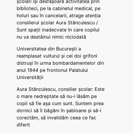
școlari își desfășoară activitatea prin
biblioteci, pe la cabinetul medical, pe
holuri sau în cancelarii, atrage atenția
consilierul școlar Aura Stănculescu /
Sunt spații inadecvate în care copilul
nu va destăinui nimic niciodată
Universitatea din București a
reamplasat vulturul și cei doi grifoni
distruși în urma bombardamentelor din
anul 1944 pe frontonul Palatului
Universității
Aura Stănculescu, consilier școlar: Este
o mare nedreptate să nu-i lăsăm pe
copii să fie așa cum sunt. Suntem prea
dornici să îi băgăm în șabloane și să-i
corectăm, să invalidăm ceea ce fac
diferit