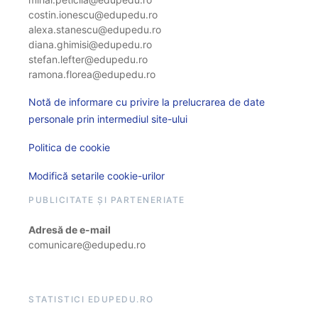
costin.ionescu@edupedu.ro
alexa.stanescu@edupedu.ro
diana.ghimisi@edupedu.ro
stefan.lefter@edupedu.ro
ramona.florea@edupedu.ro
Notă de informare cu privire la prelucrarea de date
personale prin intermediul site-ului
Politica de cookie
Modifică setarile cookie-urilor
PUBLICITATE ȘI PARTENERIATE
Adresă de e-mail
comunicare@edupedu.ro
STATISTICI EDUPEDU.RO