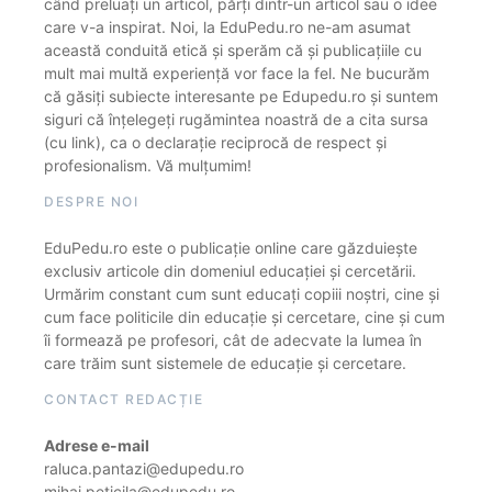
când preluați un articol, părți dintr-un articol sau o idee
care v-a inspirat. Noi, la EduPedu.ro ne-am asumat
această conduită etică și sperăm că și publicațiile cu
mult mai multă experiență vor face la fel. Ne bucurăm
că găsiți subiecte interesante pe Edupedu.ro și suntem
siguri că înțelegeți rugămintea noastră de a cita sursa
(cu link), ca o declarație reciprocă de respect și
profesionalism. Vă mulțumim!
DESPRE NOI
EduPedu.ro este o publicație online care găzduiește
exclusiv articole din domeniul educației și cercetării.
Urmărim constant cum sunt educați copiii noștri, cine și
cum face politicile din educație și cercetare, cine și cum
îi formează pe profesori, cât de adecvate la lumea în
care trăim sunt sistemele de educație și cercetare.
CONTACT REDACȚIE
Adrese e-mail
raluca.pantazi@edupedu.ro
mihai.peticila@edupedu.ro