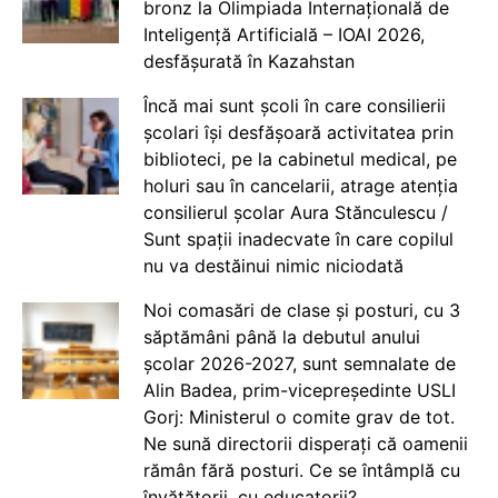
bronz la Olimpiada Internațională de
Inteligență Artificială – IOAI 2026,
desfășurată în Kazahstan
Încă mai sunt școli în care consilierii
școlari își desfășoară activitatea prin
biblioteci, pe la cabinetul medical, pe
holuri sau în cancelarii, atrage atenția
consilierul școlar Aura Stănculescu /
Sunt spații inadecvate în care copilul
nu va destăinui nimic niciodată
Noi comasări de clase și posturi, cu 3
săptămâni până la debutul anului
școlar 2026-2027, sunt semnalate de
Alin Badea, prim-vicepreședinte USLI
Gorj: Ministerul o comite grav de tot.
Ne sună directorii disperați că oamenii
rămân fără posturi. Ce se întâmplă cu
învățătorii, cu educatorii?