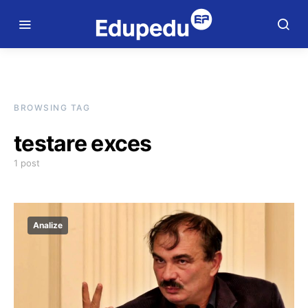
BROWSING TAG
testare exces
1 post
Analize