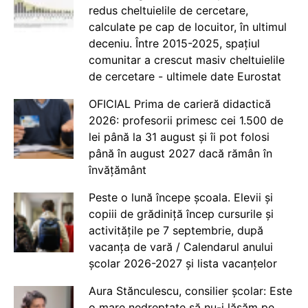
redus cheltuielile de cercetare,
calculate pe cap de locuitor, în ultimul
deceniu. Între 2015-2025, spațiul
comunitar a crescut masiv cheltuielile
de cercetare - ultimele date Eurostat
OFICIAL Prima de carieră didactică
2026: profesorii primesc cei 1.500 de
lei până la 31 august și îi pot folosi
până în august 2027 dacă rămân în
învățământ
Peste o lună începe școala. Elevii și
copiii de grădiniță încep cursurile și
activitățile pe 7 septembrie, după
vacanța de vară / Calendarul anului
școlar 2026-2027 și lista vacanțelor
Aura Stănculescu, consilier școlar: Este
o mare nedreptate să nu-i lăsăm pe