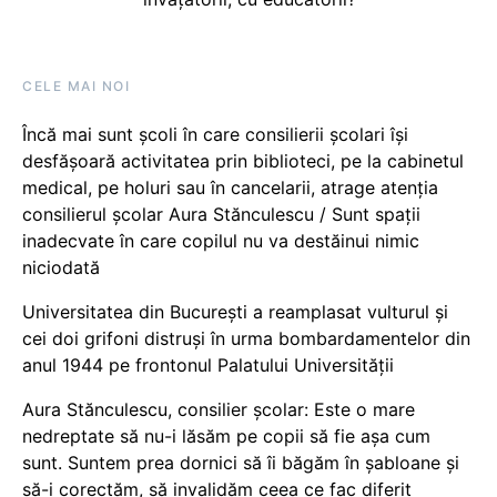
CELE MAI NOI
Încă mai sunt școli în care consilierii școlari își
desfășoară activitatea prin biblioteci, pe la cabinetul
medical, pe holuri sau în cancelarii, atrage atenția
consilierul școlar Aura Stănculescu / Sunt spații
inadecvate în care copilul nu va destăinui nimic
niciodată
Universitatea din București a reamplasat vulturul și
cei doi grifoni distruși în urma bombardamentelor din
anul 1944 pe frontonul Palatului Universității
Aura Stănculescu, consilier școlar: Este o mare
nedreptate să nu-i lăsăm pe copii să fie așa cum
sunt. Suntem prea dornici să îi băgăm în șabloane și
să-i corectăm, să invalidăm ceea ce fac diferit