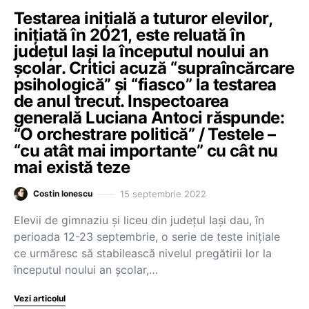
Testarea inițială a tuturor elevilor,
inițiată în 2021, este reluată în
județul Iași la începutul noului an
școlar. Critici acuză “supraîncărcare
psihologică” și “fiasco” la testarea
de anul trecut. Inspectoarea
generală Luciana Antoci răspunde:
“O orchestrare politică” / Testele –
“cu atât mai importante” cu cât nu
mai există teze
15 septembrie 2022
Costin Ionescu
Elevii de gimnaziu și liceu din județul Iași dau, în
perioada 12-23 septembrie, o serie de teste inițiale
ce urmăresc să stabilească nivelul pregătirii lor la
începutul noului an școlar,…
Vezi articolul