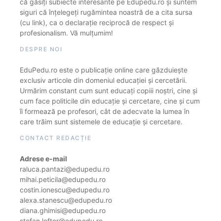
că găsiți subiecte interesante pe Edupedu.ro și suntem
siguri că înțelegeți rugămintea noastră de a cita sursa
(cu link), ca o declarație reciprocă de respect și
profesionalism. Vă mulțumim!
DESPRE NOI
EduPedu.ro este o publicație online care găzduiește
exclusiv articole din domeniul educației și cercetării.
Urmărim constant cum sunt educați copiii noștri, cine și
cum face politicile din educație și cercetare, cine și cum
îi formează pe profesori, cât de adecvate la lumea în
care trăim sunt sistemele de educație și cercetare.
CONTACT REDACȚIE
Adrese e-mail
raluca.pantazi@edupedu.ro
mihai.peticila@edupedu.ro
costin.ionescu@edupedu.ro
alexa.stanescu@edupedu.ro
diana.ghimisi@edupedu.ro
stefan.lefter@edupedu.ro