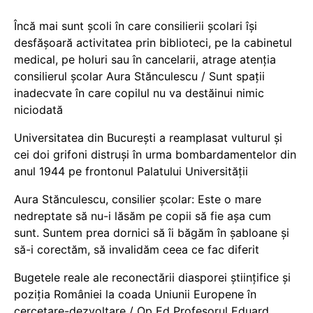
Încă mai sunt școli în care consilierii școlari își
desfășoară activitatea prin biblioteci, pe la cabinetul
medical, pe holuri sau în cancelarii, atrage atenția
consilierul școlar Aura Stănculescu / Sunt spații
inadecvate în care copilul nu va destăinui nimic
niciodată
Universitatea din București a reamplasat vulturul și
cei doi grifoni distruși în urma bombardamentelor din
anul 1944 pe frontonul Palatului Universității
Aura Stănculescu, consilier școlar: Este o mare
nedreptate să nu-i lăsăm pe copii să fie așa cum
sunt. Suntem prea dornici să îi băgăm în șabloane și
să-i corectăm, să invalidăm ceea ce fac diferit
Bugetele reale ale reconectării diasporei științifice și
poziția României la coada Uniunii Europene în
cercetare-dezvoltare / Op Ed Profesorul Eduard