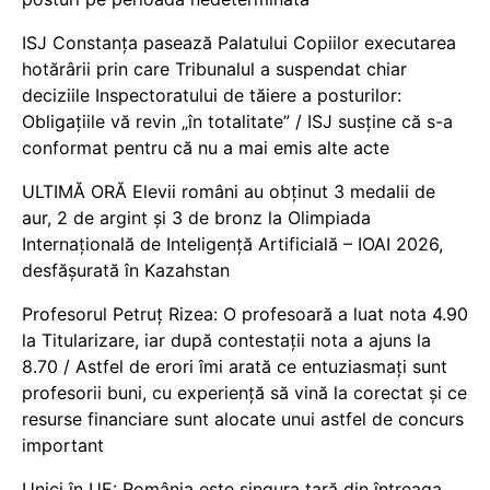
ISJ Constanța pasează Palatului Copiilor executarea
hotărârii prin care Tribunalul a suspendat chiar
deciziile Inspectoratului de tăiere a posturilor:
Obligațiile vă revin „în totalitate” / ISJ susține că s-a
conformat pentru că nu a mai emis alte acte
ULTIMĂ ORĂ Elevii români au obținut 3 medalii de
aur, 2 de argint și 3 de bronz la Olimpiada
Internațională de Inteligență Artificială – IOAI 2026,
desfășurată în Kazahstan
Profesorul Petruț Rizea: O profesoară a luat nota 4.90
la Titularizare, iar după contestații nota a ajuns la
8.70 / Astfel de erori îmi arată ce entuziasmați sunt
profesorii buni, cu experiență să vină la corectat și ce
resurse financiare sunt alocate unui astfel de concurs
important
Unici în UE: România este singura țară din întreaga