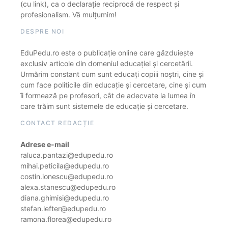
(cu link), ca o declarație reciprocă de respect și
profesionalism. Vă mulțumim!
DESPRE NOI
EduPedu.ro este o publicație online care găzduiește
exclusiv articole din domeniul educației și cercetării.
Urmărim constant cum sunt educați copiii noștri, cine și
cum face politicile din educație și cercetare, cine și cum
îi formează pe profesori, cât de adecvate la lumea în
care trăim sunt sistemele de educație și cercetare.
CONTACT REDACȚIE
Adrese e-mail
raluca.pantazi@edupedu.ro
mihai.peticila@edupedu.ro
costin.ionescu@edupedu.ro
alexa.stanescu@edupedu.ro
diana.ghimisi@edupedu.ro
stefan.lefter@edupedu.ro
ramona.florea@edupedu.ro