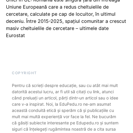
Uniune Europeană care a redus cheltuielile de
cercetare, calculate pe cap de locuitor, în ultimul
deceniu. Între 2015-2025, spațiul comunitar a crescut
masiv cheltuielile de cercetare – ultimele date
Eurostat
COPYRIGHT
Pentru că scrieți despre educație, sau cu atât mai mult
datorită acestui lucru, ar fi util să citați cu link, atunci
când preluați un articol, părți dintr-un articol sau o idee
care v-a inspirat. Noi, la EduPedu.ro ne-am asumat
această conduită etică și sperăm că și publicațiile cu
mult mai multă experiență vor face la fel. Ne bucurăm
că găsiți subiecte interesante pe Edupedu.ro și suntem
siguri că înțelegeți rugămintea noastră de a cita sursa