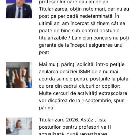
profesorilor care dau an de an
Titularizarea, obțin note mari, dar nu au
post pe perioadă nedeterminată: În
ultimii ani am încercat să ținem cât se
poate de bine sub control posturile
titularizabile / La niciun concurs nu poți
garanta de la început asigurarea unui
post
Mai mulți părinți solicită, într-o petiție,
anularea deciziei ISMB de a nu mai
acorda sumele pentru posturile la plata
cu ora din cadrul cluburilor copiilor:
Multe cercuri de activități extrașcolare
vor dispărea de la 1 septembrie, spun
părinții
Titularizare 2026. Astăzi, lista
posturilor pentru profesori va fi
actualizată, după repartizarea