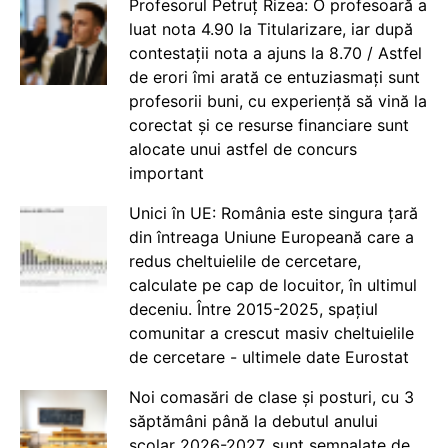
Profesorul Petruț Rizea: O profesoară a
luat nota 4.90 la Titularizare, iar după
contestații nota a ajuns la 8.70 / Astfel
de erori îmi arată ce entuziasmați sunt
profesorii buni, cu experiență să vină la
corectat și ce resurse financiare sunt
alocate unui astfel de concurs
important
Unici în UE: România este singura țară
din întreaga Uniune Europeană care a
redus cheltuielile de cercetare,
calculate pe cap de locuitor, în ultimul
deceniu. Între 2015-2025, spațiul
comunitar a crescut masiv cheltuielile
de cercetare - ultimele date Eurostat
Noi comasări de clase și posturi, cu 3
săptămâni până la debutul anului
școlar 2026-2027, sunt semnalate de