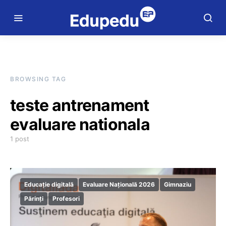
BROWSING TAG
teste antrenament
evaluare nationala
1 post
Educație digitală
Evaluare Națională 2026
Gimnaziu
Părinți
Profesori