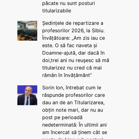
păcate nu sunt posturi
titularizabile
Ședințele de repartizare a
profesorilor 2026, la Sibiu.
Învățătoare: „Am zis iau ce
este. O să fac naveta și
Doamne-ajută, dar dacă în
doi,trei ani nu reușesc să mă
titularizez nu cred că mai
rămân în învățământ”
Sorin Ion, întrebat cum le
răspunde profesorilor care
dau an de an Titularizarea,
obțin note mari, dar nu au
post pe perioadă
nedeterminată: În ultimii ani
am încercat să ținem cât se