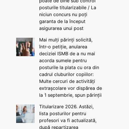
poate de bine sub control
posturile titularizabile / La
niciun concurs nu poți
garanta de la început
asigurarea unui post
Mai mulți părinți solicită,
într-o petiție, anularea
deciziei ISMB de a nu mai
acorda sumele pentru
posturile la plata cu ora din
cadrul cluburilor copiilor:
Multe cercuri de activități
extrașcolare vor dispărea de
la 1 septembrie, spun părinții
Titularizare 2026. Astăzi,
lista posturilor pentru
profesori va fi actualizată,
după repartizarea