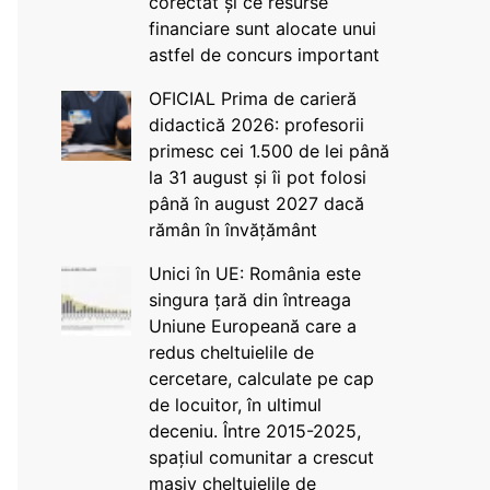
corectat și ce resurse
financiare sunt alocate unui
astfel de concurs important
OFICIAL Prima de carieră
didactică 2026: profesorii
primesc cei 1.500 de lei până
la 31 august și îi pot folosi
până în august 2027 dacă
rămân în învățământ
Unici în UE: România este
singura țară din întreaga
Uniune Europeană care a
redus cheltuielile de
cercetare, calculate pe cap
de locuitor, în ultimul
deceniu. Între 2015-2025,
spațiul comunitar a crescut
masiv cheltuielile de