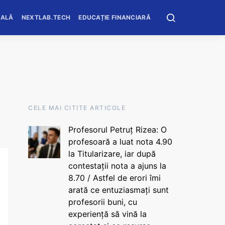
OALĂ
NEXTLAB.TECH
EDUCAȚIE FINANCIARĂ
CELE MAI CITITE ARTICOLE
Profesorul Petruț Rizea: O
profesoară a luat nota 4.90
la Titularizare, iar după
contestații nota a ajuns la
8.70 / Astfel de erori îmi
arată ce entuziasmați sunt
profesorii buni, cu
experiență să vină la