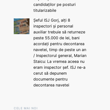
candidaților pe posturi
titularizabile
Șeful ISJ Gorj, alți 8
inspectori și personal
auxiliar trebuie să returneze
peste 55.000 de lei, bani
acordați pentru decontarea
navetei, timp de peste un an
/ Inspectorul general, Marian
Staicu: La vremea aceea nu
eram inspector șef. ISJ ne-a
cerut să depunem
documente pentru
decontarea navetei
CELE MAI NOI