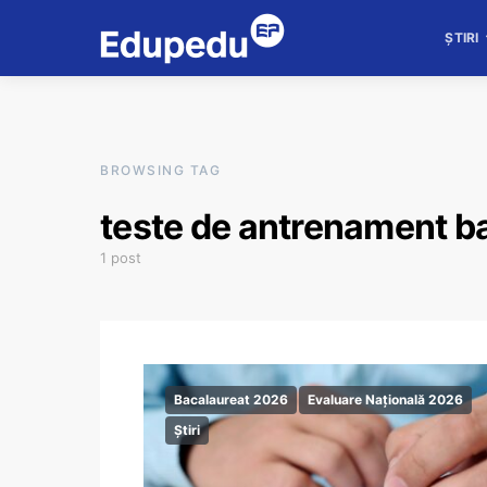
ȘTIRI
BROWSING TAG
teste de antrenament b
1 post
Bacalaureat 2026
Evaluare Națională 2026
Știri