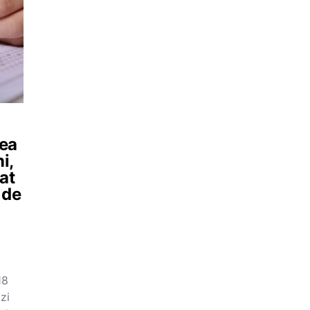
rea
i,
at
 de
18
zi