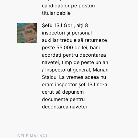
candidaților pe posturi
titularizabile
Șeful ISJ Gorj, alți 8
inspectori și personal
auxiliar trebuie să returneze
peste 55.000 de lei, bani
acordați pentru decontarea
navetei, timp de peste un an
/ Inspectorul general, Marian
Staicu: La vremea aceea nu
eram inspector șef. ISJ ne-a
cerut să depunem
documente pentru
decontarea navetei
CELE MAI NOI