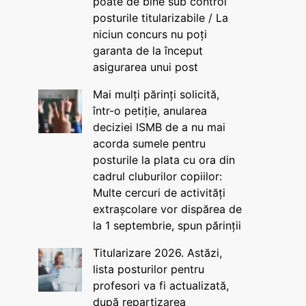
poate de bine sub control
posturile titularizabile / La
niciun concurs nu poți
garanta de la început
asigurarea unui post
Mai mulți părinți solicită,
într-o petiție, anularea
deciziei ISMB de a nu mai
acorda sumele pentru
posturile la plata cu ora din
cadrul cluburilor copiilor:
Multe cercuri de activități
extrașcolare vor dispărea de
la 1 septembrie, spun părinții
Titularizare 2026. Astăzi,
lista posturilor pentru
profesori va fi actualizată,
după repartizarea