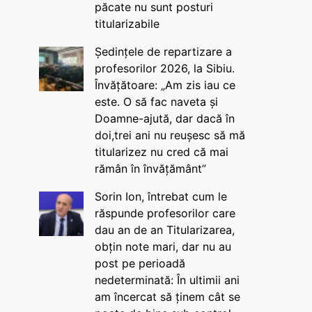
păcate nu sunt posturi
titularizabile
Ședințele de repartizare a
profesorilor 2026, la Sibiu.
Învățătoare: „Am zis iau ce
este. O să fac naveta și
Doamne-ajută, dar dacă în
doi,trei ani nu reușesc să mă
titularizez nu cred că mai
rămân în învățământ”
Sorin Ion, întrebat cum le
răspunde profesorilor care
dau an de an Titularizarea,
obțin note mari, dar nu au
post pe perioadă
nedeterminată: În ultimii ani
am încercat să ținem cât se