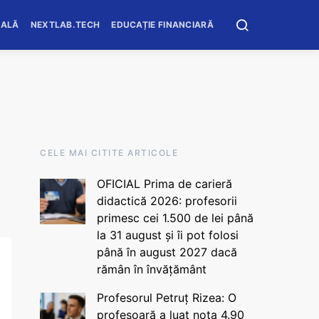
OALĂ
NEXTLAB.TECH
EDUCAȚIE FINANCIARĂ
CELE MAI CITITE ARTICOLE
OFICIAL Prima de carieră
didactică 2026: profesorii
primesc cei 1.500 de lei până
la 31 august și îi pot folosi
până în august 2027 dacă
rămân în învățământ
Profesorul Petruț Rizea: O
profesoară a luat nota 4.90