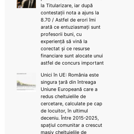
la Titularizare, iar după
contestații nota a ajuns la
8.70 / Astfel de erori îmi
arată ce entuziasmați sunt
profesorii buni, cu
experiență să vină la
corectat și ce resurse
financiare sunt alocate unui
astfel de concurs important
Unici în UE: România este
singura țară din întreaga
Uniune Europeană care a
redus cheltuielile de
cercetare, calculate pe cap
de locuitor, în ultimul
deceniu. Între 2015-2025,
spațiul comunitar a crescut
masiv cheltuielile de