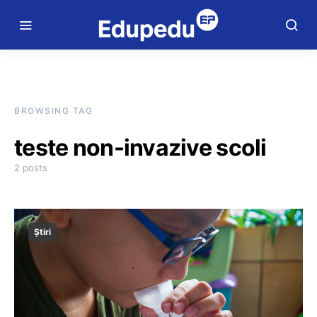
BROWSING TAG
teste non-invazive scoli
2 posts
Știri