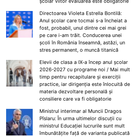
școlar viitor evaluarea este obligatorie
Directoarea Violeta Estrella Bontilă:
Anul școlar care tocmai s-a încheiat a
fost, probabil, unul dintre cei mai grei
pe care i-am trăit. Conducerea unei
școli în România înseamnă, astăzi, un
stres permanent, o muncă titanică
Elevii de clasa a IX-a încep anul școlar
2026-2027 cu programe noi / Mai mult
timp pentru recapitulare și exerciții
practice, iar dirigenția este înlocuită de
materia dezvoltare personală și
consiliere care va fi obligatorie
Ministrul interimar al Muncii Dragos
Pîslaru: În urma ultimelor discuții cu
ministrul Educației lucrurile sunt mult
îmbunătățite față de varianta publicată