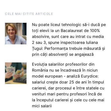
CELE MAI CITITE ARTICOLE
Nu poate liceul tehnologic să-i ducă pe
toți elevii la un Bacalaureat de 100%
absolvire, sunt care au intrat cu media
2 sau 3, spune inspectoarea Iuliana
Țugui: Performanța trebuie măsurată și
prin câți absolvenți se angajează
Evoluția salariilor profesorilor din
România nu se încadrează în niciun
model european - analiză Eurydice:
salariul crește doar 25 de ani în timpul
carierei, dar procesul e între statele cu
venituri mari pentru profesori încă de
la începutul carierei și cele cu cele mai
mici salarii