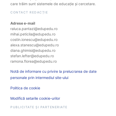
care trăim sunt sistemele de educație și cercetare.
CONTACT REDACȚIE
Adrese e-mail
raluca.pantazi@edupedu.ro
mihai.peticila@edupedu.ro
costin.ionescu@edupedu.ro
alexa.stanescu@edupedu.ro
diana.ghimisi@edupedu.ro
stefan.lefter@edupedu.ro
ramona.florea@edupedu.ro
Notă de informare cu privire la prelucrarea de date
personale prin intermediul site-ului
Politica de cookie
Modifică setarile cookie-urilor
PUBLICITATE ȘI PARTENERIATE