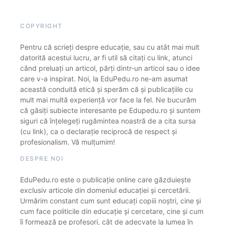
COPYRIGHT
Pentru că scrieți despre educație, sau cu atât mai mult
datorită acestui lucru, ar fi util să citați cu link, atunci
când preluați un articol, părți dintr-un articol sau o idee
care v-a inspirat. Noi, la EduPedu.ro ne-am asumat
această conduită etică și sperăm că și publicațiile cu
mult mai multă experiență vor face la fel. Ne bucurăm
că găsiți subiecte interesante pe Edupedu.ro și suntem
siguri că înțelegeți rugămintea noastră de a cita sursa
(cu link), ca o declarație reciprocă de respect și
profesionalism. Vă mulțumim!
DESPRE NOI
EduPedu.ro este o publicație online care găzduiește
exclusiv articole din domeniul educației și cercetării.
Urmărim constant cum sunt educați copiii noștri, cine și
cum face politicile din educație și cercetare, cine și cum
îi formează pe profesori, cât de adecvate la lumea în