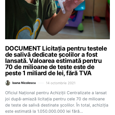
DOCUMENT Licitația pentru testele
de salivă dedicate școlilor a fost
lansată. Valoarea estimată pentru
70 de milioane de teste este de
peste 1 miliard de lei, fără TVA
14 octombrie 2021
Ioana Nicolescu
Oficiul Național pentru Achiziții Centralizate a lansat
joi după-amiază licitația pentru cele 70 de milioane
de teste de salivă destinate școlilor. În total, achiziția
este estimată la 1.050.000.000 lei fără…