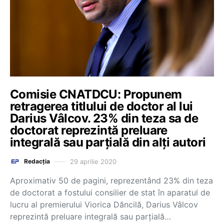
Comisie CNATDCU: Propunem
retragerea titlului de doctor al lui
Darius Vâlcov. 23% din teza sa de
doctorat reprezintă preluare
integrală sau parţială din alţi autori
29 aprilie 2020
Redacția
Aproximativ 50 de pagini, reprezentând 23% din teza
de doctorat a fostului consilier de stat în aparatul de
lucru al premierului Viorica Dăncilă, Darius Vâlcov
reprezintă preluare integrală sau parţială…