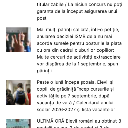
titularizabile / La niciun concurs nu poți
garanta de la început asigurarea unui
post
Mai mulți părinți solicită, într-o petiție,
anularea deciziei ISMB de a nu mai
acorda sumele pentru posturile la plata
cu ora din cadrul cluburilor copiilor:
Multe cercuri de activități extrașcolare
vor dispărea de la 1 septembrie, spun
părinții
Peste o lună începe școala. Elevii și
copiii de grădiniță încep cursurile și
activitățile pe 7 septembrie, după
vacanța de vară / Calendarul anului
școlar 2026-2027 și lista vacanțelor
ULTIMĂ ORĂ Elevii români au obținut 3
medalii de aur, 2 de argint și 3 de