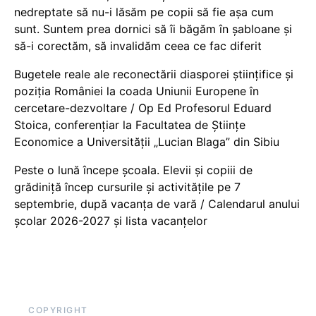
nedreptate să nu-i lăsăm pe copii să fie așa cum
sunt. Suntem prea dornici să îi băgăm în șabloane și
să-i corectăm, să invalidăm ceea ce fac diferit
Bugetele reale ale reconectării diasporei științifice și
poziția României la coada Uniunii Europene în
cercetare-dezvoltare / Op Ed Profesorul Eduard
Stoica, conferențiar la Facultatea de Științe
Economice a Universității „Lucian Blaga” din Sibiu
Peste o lună începe școala. Elevii și copiii de
grădiniță încep cursurile și activitățile pe 7
septembrie, după vacanța de vară / Calendarul anului
școlar 2026-2027 și lista vacanțelor
COPYRIGHT