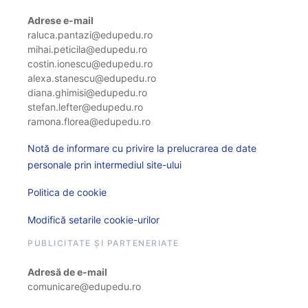
Adrese e-mail
raluca.pantazi@edupedu.ro
mihai.peticila@edupedu.ro
costin.ionescu@edupedu.ro
alexa.stanescu@edupedu.ro
diana.ghimisi@edupedu.ro
stefan.lefter@edupedu.ro
ramona.florea@edupedu.ro
Notă de informare cu privire la prelucrarea de date
personale prin intermediul site-ului
Politica de cookie
Modifică setarile cookie-urilor
PUBLICITATE ȘI PARTENERIATE
Adresă de e-mail
comunicare@edupedu.ro