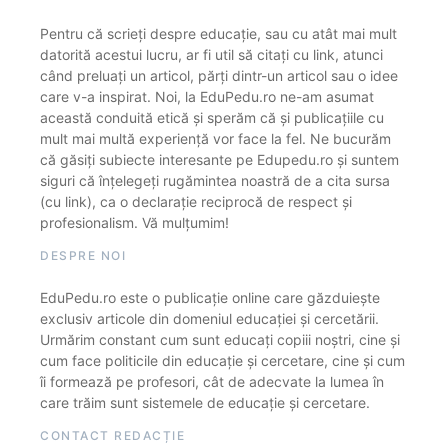
Pentru că scrieți despre educație, sau cu atât mai mult
datorită acestui lucru, ar fi util să citați cu link, atunci
când preluați un articol, părți dintr-un articol sau o idee
care v-a inspirat. Noi, la EduPedu.ro ne-am asumat
această conduită etică și sperăm că și publicațiile cu
mult mai multă experiență vor face la fel. Ne bucurăm
că găsiți subiecte interesante pe Edupedu.ro și suntem
siguri că înțelegeți rugămintea noastră de a cita sursa
(cu link), ca o declarație reciprocă de respect și
profesionalism. Vă mulțumim!
DESPRE NOI
EduPedu.ro este o publicație online care găzduiește
exclusiv articole din domeniul educației și cercetării.
Urmărim constant cum sunt educați copiii noștri, cine și
cum face politicile din educație și cercetare, cine și cum
îi formează pe profesori, cât de adecvate la lumea în
care trăim sunt sistemele de educație și cercetare.
CONTACT REDACȚIE