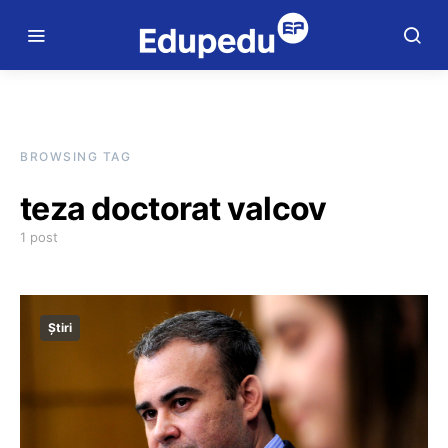
BROWSING TAG
teza doctorat valcov
1 post
Știri