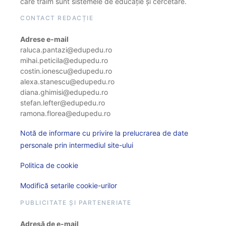
care trăim sunt sistemele de educație și cercetare.
CONTACT REDACȚIE
Adrese e-mail
raluca.pantazi@edupedu.ro
mihai.peticila@edupedu.ro
costin.ionescu@edupedu.ro
alexa.stanescu@edupedu.ro
diana.ghimisi@edupedu.ro
stefan.lefter@edupedu.ro
ramona.florea@edupedu.ro
Notă de informare cu privire la prelucrarea de date
personale prin intermediul site-ului
Politica de cookie
Modifică setarile cookie-urilor
PUBLICITATE ȘI PARTENERIATE
Adresă de e-mail