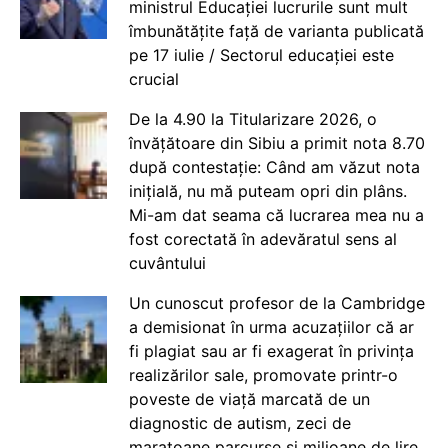
ministrul Educației lucrurile sunt mult
îmbunătățite față de varianta publicată
pe 17 iulie / Sectorul educației este
crucial
De la 4.90 la Titularizare 2026, o
învățătoare din Sibiu a primit nota 8.70
după contestație: Când am văzut nota
inițială, nu mă puteam opri din plâns.
Mi-am dat seama că lucrarea mea nu a
fost corectată în adevăratul sens al
cuvântului
Un cunoscut profesor de la Cambridge
a demisionat în urma acuzațiilor că ar
fi plagiat sau ar fi exagerat în privința
realizărilor sale, promovate printr-o
poveste de viață marcată de un
diagnostic de autism, zeci de
maratoane parcurse și milioane de lire