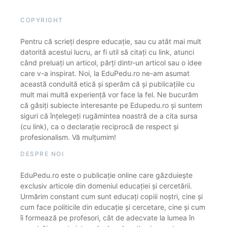
COPYRIGHT
Pentru că scrieți despre educație, sau cu atât mai mult
datorită acestui lucru, ar fi util să citați cu link, atunci
când preluați un articol, părți dintr-un articol sau o idee
care v-a inspirat. Noi, la EduPedu.ro ne-am asumat
această conduită etică și sperăm că și publicațiile cu
mult mai multă experiență vor face la fel. Ne bucurăm
că găsiți subiecte interesante pe Edupedu.ro și suntem
siguri că înțelegeți rugămintea noastră de a cita sursa
(cu link), ca o declarație reciprocă de respect și
profesionalism. Vă mulțumim!
DESPRE NOI
EduPedu.ro este o publicație online care găzduiește
exclusiv articole din domeniul educației și cercetării.
Urmărim constant cum sunt educați copiii noștri, cine și
cum face politicile din educație și cercetare, cine și cum
îi formează pe profesori, cât de adecvate la lumea în