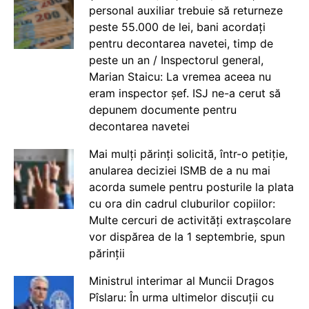
personal auxiliar trebuie să returneze
peste 55.000 de lei, bani acordați
pentru decontarea navetei, timp de
peste un an / Inspectorul general,
Marian Staicu: La vremea aceea nu
eram inspector șef. ISJ ne-a cerut să
depunem documente pentru
decontarea navetei
Mai mulți părinți solicită, într-o petiție,
anularea deciziei ISMB de a nu mai
acorda sumele pentru posturile la plata
cu ora din cadrul cluburilor copiilor:
Multe cercuri de activități extrașcolare
vor dispărea de la 1 septembrie, spun
părinții
Ministrul interimar al Muncii Dragos
Pîslaru: În urma ultimelor discuții cu