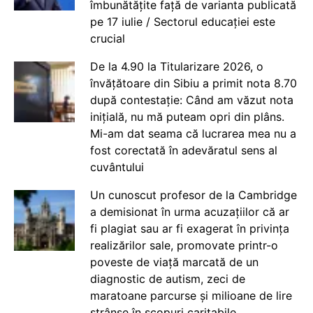
îmbunătățite față de varianta publicată
pe 17 iulie / Sectorul educației este
crucial
De la 4.90 la Titularizare 2026, o
învățătoare din Sibiu a primit nota 8.70
după contestație: Când am văzut nota
inițială, nu mă puteam opri din plâns.
Mi-am dat seama că lucrarea mea nu a
fost corectată în adevăratul sens al
cuvântului
Un cunoscut profesor de la Cambridge
a demisionat în urma acuzațiilor că ar
fi plagiat sau ar fi exagerat în privința
realizărilor sale, promovate printr-o
poveste de viață marcată de un
diagnostic de autism, zeci de
maratoane parcurse și milioane de lire
strânse în scopuri caritabile