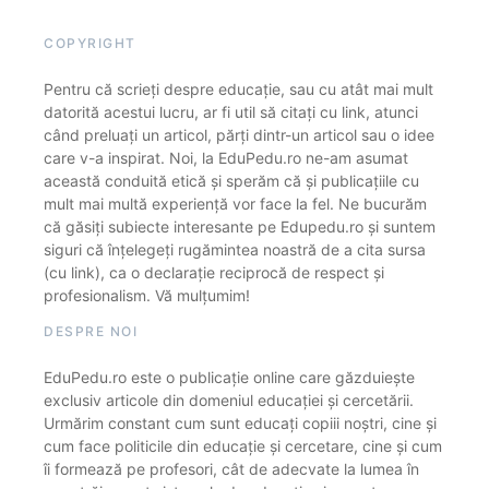
COPYRIGHT
Pentru că scrieți despre educație, sau cu atât mai mult
datorită acestui lucru, ar fi util să citați cu link, atunci
când preluați un articol, părți dintr-un articol sau o idee
care v-a inspirat. Noi, la EduPedu.ro ne-am asumat
această conduită etică și sperăm că și publicațiile cu
mult mai multă experiență vor face la fel. Ne bucurăm
că găsiți subiecte interesante pe Edupedu.ro și suntem
siguri că înțelegeți rugămintea noastră de a cita sursa
(cu link), ca o declarație reciprocă de respect și
profesionalism. Vă mulțumim!
DESPRE NOI
EduPedu.ro este o publicație online care găzduiește
exclusiv articole din domeniul educației și cercetării.
Urmărim constant cum sunt educați copiii noștri, cine și
cum face politicile din educație și cercetare, cine și cum
îi formează pe profesori, cât de adecvate la lumea în