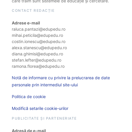
care trăim sunt sistemele de educație și cercetare.
CONTACT REDACȚIE
Adrese e-mail
raluca.pantazi@edupedu.ro
mihai.peticila@edupedu.ro
costin.ionescu@edupedu.ro
alexa.stanescu@edupedu.ro
diana.ghimisi@edupedu.ro
stefan.lefter@edupedu.ro
ramona.florea@edupedu.ro
Notă de informare cu privire la prelucrarea de date
personale prin intermediul site-ului
Politica de cookie
Modifică setarile cookie-urilor
PUBLICITATE ȘI PARTENERIATE
Adresă de e-mail