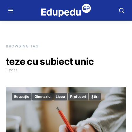
BROWSING TAG
teze cu subiect unic
1 post
Educație
Gimnaziu
Liceu
Profesori
Știri