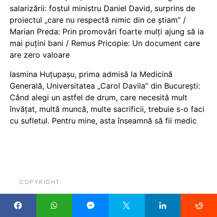
salarizării: fostul ministru Daniel David, surprins de
proiectul „care nu respectă nimic din ce știam” /
Marian Preda: Prin promovări foarte mulți ajung să ia
mai puțini bani / Remus Pricopie: Un document care
are zero valoare
Iasmina Huțupașu, prima admisă la Medicină
Generală, Universitatea „Carol Davila” din București:
Când alegi un astfel de drum, care necesită mult
învățat, multă muncă, multe sacrificii, trebuie s-o faci
cu sufletul. Pentru mine, asta înseamnă să fii medic
COPYRIGHT
Pentru că scrieți despre educație, sau cu atât mai mult
datorită acestui lucru, ar fi util să citați cu link, atunci