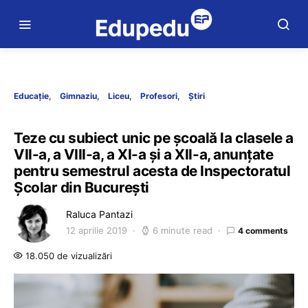
Educație
Gimnaziu
Liceu
Profesori
Știri
Teze cu subiect unic pe școală la clasele a
VII-a, a VIII-a, a XI-a și a XII-a, anunțate
pentru semestrul acesta de Inspectoratul
Școlar din București
Raluca Pantazi
12 aprilie 2019
6 minute read
4 comments
18.050 de vizualizări