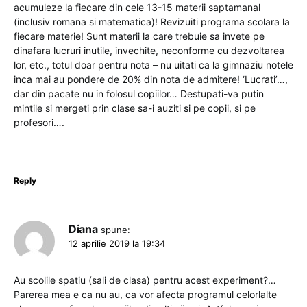
acumuleze la fiecare din cele 13-15 materii saptamanal
(inclusiv romana si matematica)! Revizuiti programa scolara la
fiecare materie! Sunt materii la care trebuie sa invete pe
dinafara lucruri inutile, invechite, neconforme cu dezvoltarea
lor, etc., totul doar pentru nota – nu uitati ca la gimnaziu notele
inca mai au pondere de 20% din nota de admitere! ‘Lucrati’…,
dar din pacate nu in folosul copiilor… Destupati-va putin
mintile si mergeti prin clase sa-i auziti si pe copii, si pe
profesori….
Reply
Diana
spune:
12 aprilie 2019 la 19:34
Au scolile spatiu (sali de clasa) pentru acest experiment?…
Parerea mea e ca nu au, ca vor afecta programul celorlalte