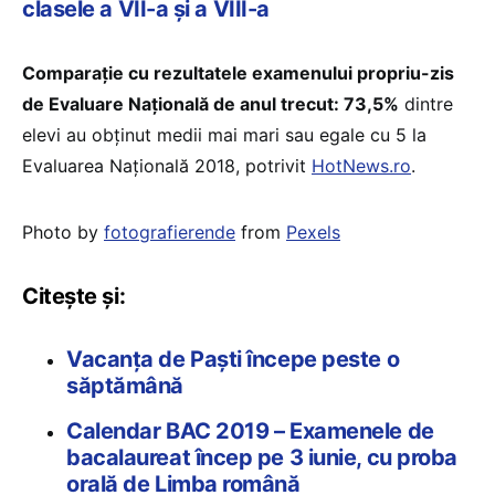
clasele a VII-a și a VIII-a
Comparație cu rezultatele examenului propriu-zis
de Evaluare Națională de anul trecut: 73,5%
dintre
elevi au obținut medii mai mari sau egale cu 5 la
Evaluarea Națională 2018, potrivit
HotNews.ro
.
Photo by
fotografierende
from
Pexels
Citește și:
Vacanța de Paști începe peste o
săptămână
Calendar BAC 2019 – Examenele de
bacalaureat încep pe 3 iunie, cu proba
orală de Limba română