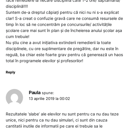
face remediere la fiecare disciplină câte 1-2 ore/ săptămână/
disciplină!!!!
Suntem de-a dreptul căpiați pentru că nici nu ni s-a explicat
clar! S-a creat o confuzie gravă care ne consumă resursele de
timp în loc să ne concentrăm pe concursurile/ activitățile
școlare care mai sunt în plan și de încheierea anului școlar așa
cum trebuie!
Nu știu cine a avut inițiativa extinderii remedierii la toate
disciplinele, cu ore suplimentare de pregătire, dar nu este în
regulă, ba chiar este foarte grav pentru că generează un haos
total în programele elevilor și profesorilor!
Reply
Paula
spune:
13 aprilie 2019 la 00:02
Rezultatele ‘slabe’ ale elevilor nu sunt pentru ca nu dau teze
unice, nici pentru ca nu dau simulari, ci sunt din cauza
cantitatii inutile de informatii pe care ei trebuie sa le