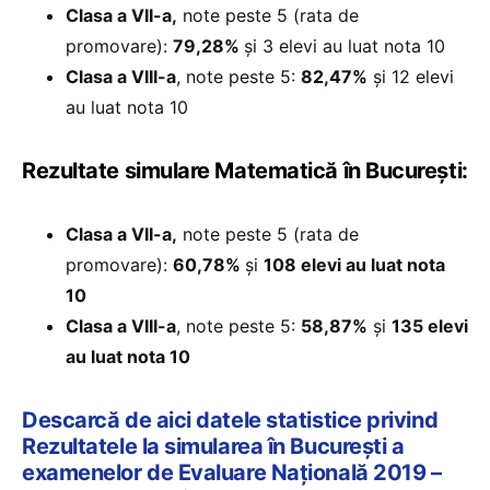
Clasa a VII-a,
note peste 5 (rata de
promovare):
79,28%
și 3 elevi au luat nota 10
Clasa a VIII-a
, note peste 5:
82,47%
și 12 elevi
au luat nota 10
Rezultate simulare Matematică în București:
Clasa a VII-a,
note peste 5 (rata de
promovare):
60,78%
și
108 elevi au luat nota
10
Clasa a VIII-a
, note peste 5:
58,87%
și
135 elevi
au luat nota 10
Descarcă de aici datele statistice privind
Rezultatele la simularea în București a
examenelor de Evaluare Națională 2019 –