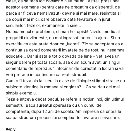
clase, ca sa faca loc copiilor din ultimii ani. Astfel, presiunea
acestor examene (pentru care ne pregatim ca disperatii, de
parca ar fi ceva nemaivazut) devine si mai mare, resimtita si
de copiii mai mici, care observa cata tevatura e in jurul
simularilor, tezelor, examenelor in sine…
Nu examenul e problema, stimati heirupisti! Nivelul mediu al
pregatirii elevilor este, nu mai ingrasati porcul in ajun… Si un
exercitiu ca asta arata doar ca „lucrati”. Zic sa acceptam ca a
continua sa cereti comentarii invatate pe de rost, nu inseamna
educatie… Dar si asta e tot o dovada de lene – veti avea un
singur barem pt toata scoala, asa cum acum aveti un singur
comentariu de reprodus ” intocmai” de corectat in lucrari si va
veti preface in continuare ca v-ati straduit.
Cum o fi teza aia la liceu, la clase de filologie si limbi straine cu
subiecte identice la romana si engleza?… Ca sa dau cel mai
simplu exemplu.
Teza e altceva decat bacul, se refera la notiuni noi, din ultimul
semestru. Bacalaureatul opereaza cu un cumul de
competente, dupa 12 ani de scoala. Am impresia ca unora le
scapa structura procesului complex de invatare si evaluare.
Reply