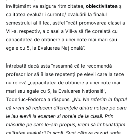
învățământ va asigura ritmicitatea,
obiectivitatea
și
calitatea evaluării curente/ evaluării la finalul
semestrului al ll-lea, astfel încât promovarea clasei a
VII-a, respectiv, a clasei a VIII-a să fie corelată cu
capacitatea de obținere a unei note mai mari sau
egale cu 5, la Evaluarea Națională”.
Întrebată dacă asta înseamnă că le recomandă
profesorilor să îi lase repetenți pe elevii care la teze
nu relevă „capacitatea de obținere a unei note mai
mari sau egale cu 5, la Evaluarea Națională”,
Toderiuc-Fedorca a răspuns: „
Nu. Ne referim la faptul
că vrem să reducem diferențele dintre notele pe care
le iau elevii la examen și notele de la clasă. Prin
măsurile pe care le-am propus, vrem să îmbunătățim
calitatea evaluării în școli. Sunt câteva cazuri unde