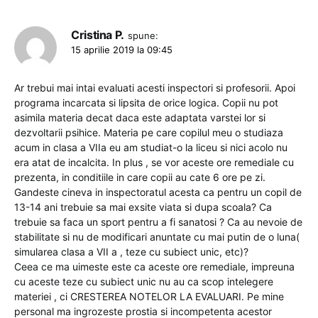
Cristina P.
spune:
15 aprilie 2019 la 09:45
Ar trebui mai intai evaluati acesti inspectori si profesorii. Apoi
programa incarcata si lipsita de orice logica. Copii nu pot
asimila materia decat daca este adaptata varstei lor si
dezvoltarii psihice. Materia pe care copilul meu o studiaza
acum in clasa a VIIa eu am studiat-o la liceu si nici acolo nu
era atat de incalcita. In plus , se vor aceste ore remediale cu
prezenta, in conditiile in care copii au cate 6 ore pe zi.
Gandeste cineva in inspectoratul acesta ca pentru un copil de
13-14 ani trebuie sa mai exsite viata si dupa scoala? Ca
trebuie sa faca un sport pentru a fi sanatosi ? Ca au nevoie de
stabilitate si nu de modificari anuntate cu mai putin de o luna(
simularea clasa a VII a , teze cu subiect unic, etc)?
Ceea ce ma uimeste este ca aceste ore remediale, impreuna
cu aceste teze cu subiect unic nu au ca scop intelegere
materiei , ci CRESTEREA NOTELOR LA EVALUARI. Pe mine
personal ma ingrozeste prostia si incompetenta acestor