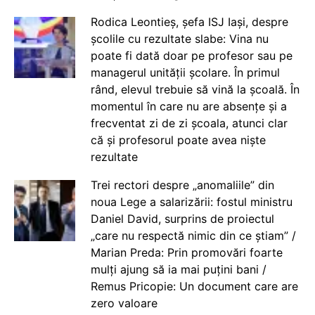
Rodica Leontieș, șefa ISJ Iași, despre
școlile cu rezultate slabe: Vina nu
poate fi dată doar pe profesor sau pe
managerul unității școlare. În primul
rând, elevul trebuie să vină la școală. În
momentul în care nu are absențe și a
frecventat zi de zi școala, atunci clar
că și profesorul poate avea niște
rezultate
Trei rectori despre „anomaliile” din
noua Lege a salarizării: fostul ministru
Daniel David, surprins de proiectul
„care nu respectă nimic din ce știam” /
Marian Preda: Prin promovări foarte
mulți ajung să ia mai puțini bani /
Remus Pricopie: Un document care are
zero valoare