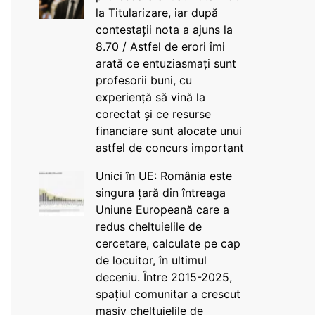
la Titularizare, iar după
contestații nota a ajuns la
8.70 / Astfel de erori îmi
arată ce entuziasmați sunt
profesorii buni, cu
experiență să vină la
corectat și ce resurse
financiare sunt alocate unui
astfel de concurs important
Unici în UE: România este
singura țară din întreaga
Uniune Europeană care a
redus cheltuielile de
cercetare, calculate pe cap
de locuitor, în ultimul
deceniu. Între 2015-2025,
spațiul comunitar a crescut
masiv cheltuielile de