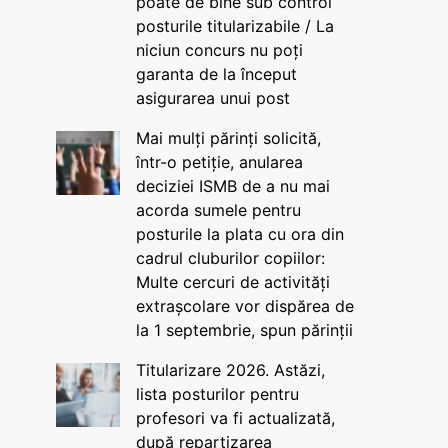
poate de bine sub control
posturile titularizabile / La
niciun concurs nu poți
garanta de la început
asigurarea unui post
Mai mulți părinți solicită,
într-o petiție, anularea
deciziei ISMB de a nu mai
acorda sumele pentru
posturile la plata cu ora din
cadrul cluburilor copiilor:
Multe cercuri de activități
extrașcolare vor dispărea de
la 1 septembrie, spun părinții
Titularizare 2026. Astăzi,
lista posturilor pentru
profesori va fi actualizată,
după repartizarea