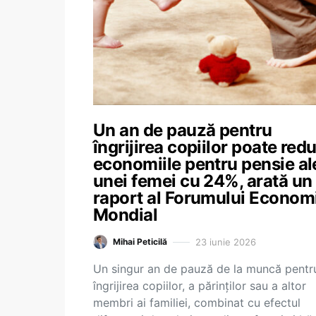
Un an de pauză pentru
îngrijirea copiilor poate red
economiile pentru pensie al
unei femei cu 24%, arată un
raport al Forumului Econom
Mondial
23 iunie 2026
Mihai Peticilă
Un singur an de pauză de la muncă pentr
îngrijirea copiilor, a părinților sau a altor
membri ai familiei, combinat cu efectul