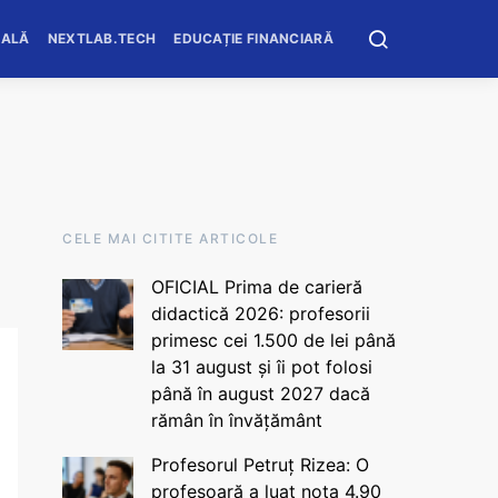
OALĂ
NEXTLAB.TECH
EDUCAȚIE FINANCIARĂ
CELE MAI CITITE ARTICOLE
OFICIAL Prima de carieră
didactică 2026: profesorii
primesc cei 1.500 de lei până
la 31 august și îi pot folosi
până în august 2027 dacă
rămân în învățământ
Profesorul Petruț Rizea: O
profesoară a luat nota 4.90