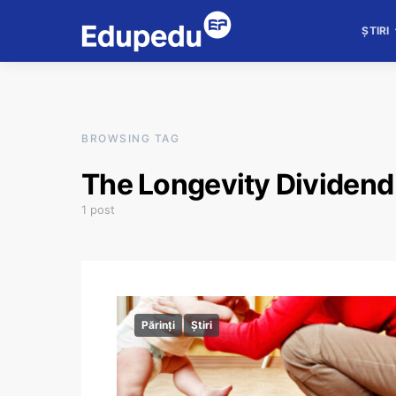
ȘTIRI
BROWSING TAG
The Longevity Dividend
1 post
Părinți
Știri