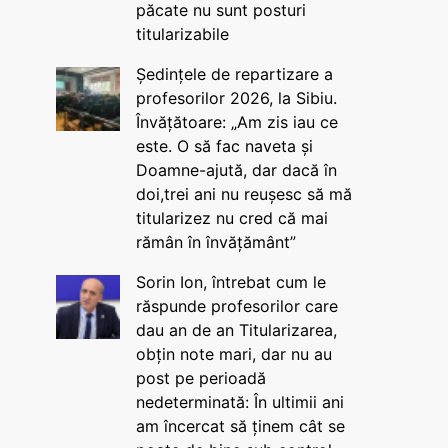
păcate nu sunt posturi
titularizabile
Ședințele de repartizare a
profesorilor 2026, la Sibiu.
Învățătoare: „Am zis iau ce
este. O să fac naveta și
Doamne-ajută, dar dacă în
doi,trei ani nu reușesc să mă
titularizez nu cred că mai
rămân în învățământ”
Sorin Ion, întrebat cum le
răspunde profesorilor care
dau an de an Titularizarea,
obțin note mari, dar nu au
post pe perioadă
nedeterminată: În ultimii ani
am încercat să ținem cât se