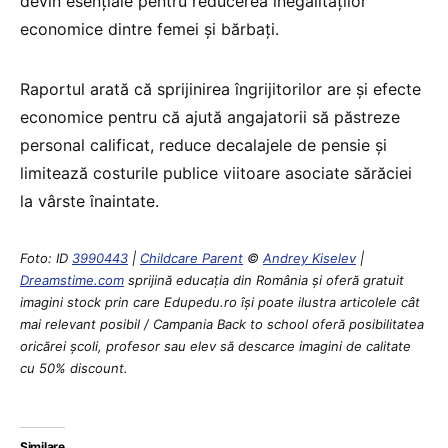
devin esențiale pentru reducerea inegalităților
economice dintre femei și bărbați.
Raportul arată că sprijinirea îngrijitorilor are și efecte
economice pentru că ajută angajatorii să păstreze
personal calificat, reduce decalajele de pensie și
limitează costurile publice viitoare asociate sărăciei
la vârste înaintate.
Foto: ID
3990443
|
Childcare Parent
©
Andrey Kiselev
|
Dreamstime.com
sprijină educaţia din România şi oferă gratuit
imagini stock prin care Edupedu.ro îşi poate ilustra articolele cât
mai relevant posibil / Campania Back to school oferă posibilitatea
oricărei școli, profesor sau elev să descarce imagini de calitate
cu 50% discount.
Similare