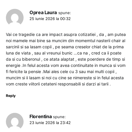
Oprea Laura
spune:
25 iunie 2026 la 00:32
Vai ce tragedie ca are impact asupra cotizatiei , da , am putea
noi mamele mai bine sa muncim din momemtul nasterii chair al
sarcinii si sa lasam copii , pe seama creselor chiat de la prima
luna de viata , sau al vreunui bunic …ca na , cred ca ii poate
da si cu biberonul , ce atata alaptat , este poerdere de timp si
energie .In felul acesta vom avea continuitate in munca si vom
fi fericite la pensie .Mai ales cele cu 3 sau mai multi copii ,
muncim si ii lasam si noi cu cine se nimereste si in felul acesta
vom creste viitorii cetateni responsabili si darzi ai tarii .
Reply
Florentina
spune:
23 iunie 2026 la 23:42