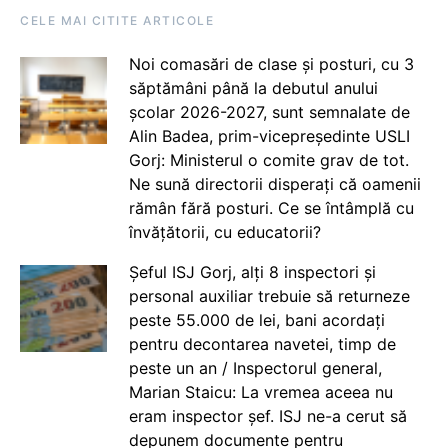
CELE MAI CITITE ARTICOLE
Noi comasări de clase și posturi, cu 3
săptămâni până la debutul anului
școlar 2026-2027, sunt semnalate de
Alin Badea, prim-vicepreședinte USLI
Gorj: Ministerul o comite grav de tot.
Ne sună directorii disperați că oamenii
rămân fără posturi. Ce se întâmplă cu
învățătorii, cu educatorii?
Șeful ISJ Gorj, alți 8 inspectori și
personal auxiliar trebuie să returneze
peste 55.000 de lei, bani acordați
pentru decontarea navetei, timp de
peste un an / Inspectorul general,
Marian Staicu: La vremea aceea nu
eram inspector șef. ISJ ne-a cerut să
depunem documente pentru