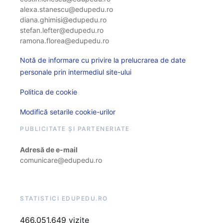
alexa.stanescu@edupedu.ro
diana.ghimisi@edupedu.ro
stefan.lefter@edupedu.ro
ramona.florea@edupedu.ro
Notă de informare cu privire la prelucrarea de date
personale prin intermediul site-ului
Politica de cookie
Modifică setarile cookie-urilor
PUBLICITATE ȘI PARTENERIATE
Adresă de e-mail
comunicare@edupedu.ro
STATISTICI EDUPEDU.RO
466.051.649 vizite