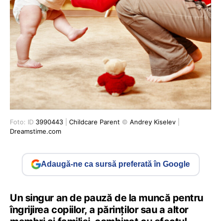
Foto: ID
3990443
|
Childcare Parent
©
Andrey Kiselev
|
Dreamstime.com
Adaugă-ne ca sursă preferată în Google
Un singur an de pauză de la muncă pentru
îngrijirea copiilor, a părinților sau a altor