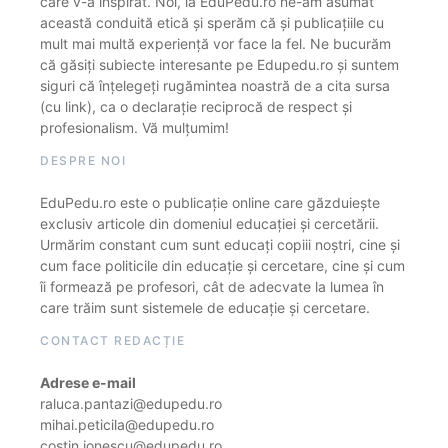
care v-a inspirat. Noi, la EduPedu.ro ne-am asumat
această conduită etică și sperăm că și publicațiile cu
mult mai multă experiență vor face la fel. Ne bucurăm
că găsiți subiecte interesante pe Edupedu.ro și suntem
siguri că înțelegeți rugămintea noastră de a cita sursa
(cu link), ca o declarație reciprocă de respect și
profesionalism. Vă mulțumim!
DESPRE NOI
EduPedu.ro este o publicație online care găzduiește
exclusiv articole din domeniul educației și cercetării.
Urmărim constant cum sunt educați copiii noștri, cine și
cum face politicile din educație și cercetare, cine și cum
îi formează pe profesori, cât de adecvate la lumea în
care trăim sunt sistemele de educație și cercetare.
CONTACT REDACȚIE
Adrese e-mail
raluca.pantazi@edupedu.ro
mihai.peticila@edupedu.ro
costin.ionescu@edupedu.ro