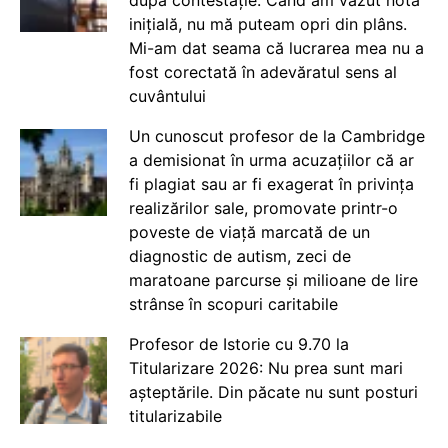
după contestație: Când am văzut nota
inițială, nu mă puteam opri din plâns.
Mi-am dat seama că lucrarea mea nu a
fost corectată în adevăratul sens al
cuvântului
Un cunoscut profesor de la Cambridge
a demisionat în urma acuzațiilor că ar
fi plagiat sau ar fi exagerat în privința
realizărilor sale, promovate printr-o
poveste de viață marcată de un
diagnostic de autism, zeci de
maratoane parcurse și milioane de lire
strânse în scopuri caritabile
Profesor de Istorie cu 9.70 la
Titularizare 2026: Nu prea sunt mari
așteptările. Din păcate nu sunt posturi
titularizabile