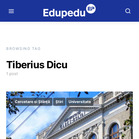
BROWSING TAG
Tiberius Dicu
1 post
Cercetare și Știință
Știri
Universitate