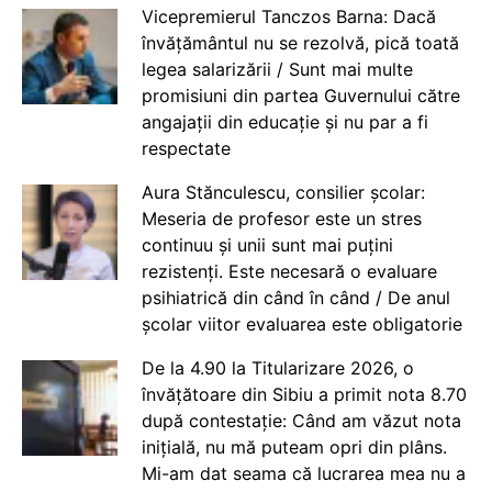
Vicepremierul Tanczos Barna: Dacă
învățământul nu se rezolvă, pică toată
legea salarizării / Sunt mai multe
promisiuni din partea Guvernului către
angajații din educație și nu par a fi
respectate
Aura Stănculescu, consilier școlar:
Meseria de profesor este un stres
continuu și unii sunt mai puțini
rezistenți. Este necesară o evaluare
psihiatrică din când în când / De anul
școlar viitor evaluarea este obligatorie
De la 4.90 la Titularizare 2026, o
învățătoare din Sibiu a primit nota 8.70
după contestație: Când am văzut nota
inițială, nu mă puteam opri din plâns.
Mi-am dat seama că lucrarea mea nu a