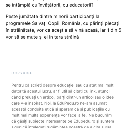
se întâmplă cu învățătorii, cu educatorii?
Peste jumătate dintre minorii participanți la
programele Salvați Copiii România, cu părinți plecați
în străinătate, vor ca aceștia să vină acasă, iar 1 din 5
vor să se mute și ei în țara străină
COPYRIGHT
Pentru că scrieți despre educație, sau cu atât mai mult
datorită acestui lucru, ar fi util să citați cu link, atunci
când preluați un articol, părți dintr-un articol sau o idee
care v-a inspirat. Noi, la EduPedu.ro ne-am asumat
această conduită etică și sperăm că și publicațiile cu
mult mai multă experiență vor face la fel. Ne bucurăm
că găsiți subiecte interesante pe Edupedu.ro și suntem
siguri că înțelegeți rugămintea noastră de a cita sursa