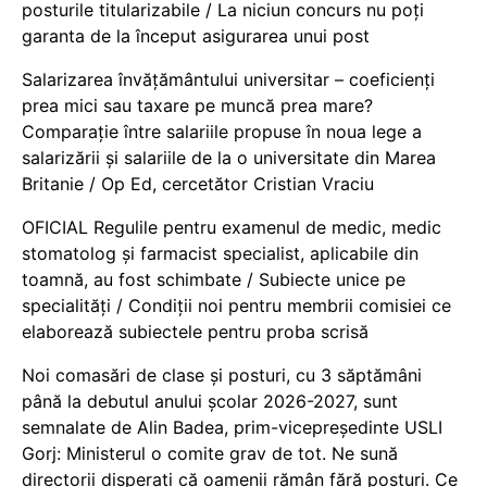
posturile titularizabile / La niciun concurs nu poți
garanta de la început asigurarea unui post
Salarizarea învățământului universitar – coeficienți
prea mici sau taxare pe muncă prea mare?
Comparație între salariile propuse în noua lege a
salarizării și salariile de la o universitate din Marea
Britanie / Op Ed, cercetător Cristian Vraciu
OFICIAL Regulile pentru examenul de medic, medic
stomatolog și farmacist specialist, aplicabile din
toamnă, au fost schimbate / Subiecte unice pe
specialități / Condiții noi pentru membrii comisiei ce
elaborează subiectele pentru proba scrisă
Noi comasări de clase și posturi, cu 3 săptămâni
până la debutul anului școlar 2026-2027, sunt
semnalate de Alin Badea, prim-vicepreședinte USLI
Gorj: Ministerul o comite grav de tot. Ne sună
directorii disperați că oamenii rămân fără posturi. Ce