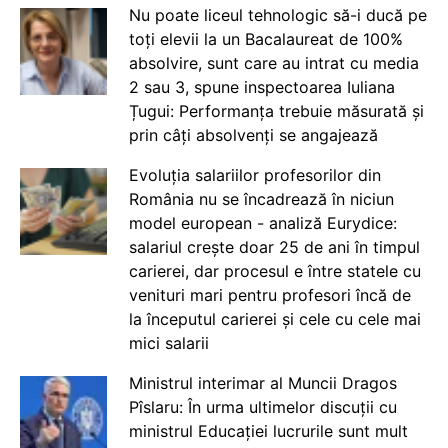
Nu poate liceul tehnologic să-i ducă pe
toți elevii la un Bacalaureat de 100%
absolvire, sunt care au intrat cu media
2 sau 3, spune inspectoarea Iuliana
Țugui: Performanța trebuie măsurată și
prin câți absolvenți se angajează
Evoluția salariilor profesorilor din
România nu se încadrează în niciun
model european - analiză Eurydice:
salariul crește doar 25 de ani în timpul
carierei, dar procesul e între statele cu
venituri mari pentru profesori încă de
la începutul carierei și cele cu cele mai
mici salarii
Ministrul interimar al Muncii Dragos
Pîslaru: În urma ultimelor discuții cu
ministrul Educației lucrurile sunt mult