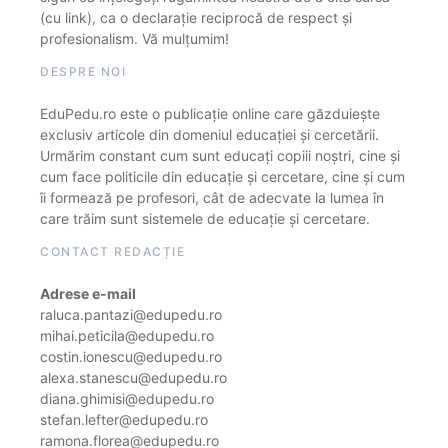
(cu link), ca o declarație reciprocă de respect și
profesionalism. Vă mulțumim!
DESPRE NOI
EduPedu.ro este o publicație online care găzduiește
exclusiv articole din domeniul educației și cercetării.
Urmărim constant cum sunt educați copiii noștri, cine și
cum face politicile din educație și cercetare, cine și cum
îi formează pe profesori, cât de adecvate la lumea în
care trăim sunt sistemele de educație și cercetare.
CONTACT REDACȚIE
Adrese e-mail
raluca.pantazi@edupedu.ro
mihai.peticila@edupedu.ro
costin.ionescu@edupedu.ro
alexa.stanescu@edupedu.ro
diana.ghimisi@edupedu.ro
stefan.lefter@edupedu.ro
ramona.florea@edupedu.ro