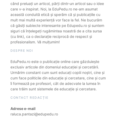
când preluați un articol, părți dintr-un articol sau o idee
care v-a inspirat. Noi, la EduPedu.ro ne-am asumat
această conduită etică și sperăm că și publicațiile cu
mult mai multă experiență vor face la fel. Ne bucurăm
că găsiți subiecte interesante pe Edupedu.ro și suntem
siguri că înțelegeți rugămintea noastră de a cita sursa
(cu link), ca o declarație reciprocă de respect și
profesionalism. Vă mulțumim!
DESPRE NOI
EduPedu.ro este o publicație online care găzduiește
exclusiv articole din domeniul educației și cercetării.
Urmărim constant cum sunt educați copiii noștri, cine și
cum face politicile din educație și cercetare, cine și cum
îi formează pe profesori, cât de adecvate la lumea în
care trăim sunt sistemele de educație și cercetare.
CONTACT REDACȚIE
Adrese e-mail
raluca.pantazi@edupedu.ro