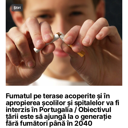
Știri
Fumatul pe terase acoperite și în
apropierea școlilor și spitalelor va fi
interzis în Portugalia / Obiectivul
țării este să ajungă la o generație
fără fumători până în 2040