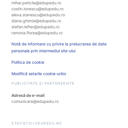
mihai.peticila@edupedu.ro
costin.ionescu@edupedu.ro
alexa.stanescu@edupedu.ro
diana.ghimisi@edupedu.ro
stefan.lefter@edupedu.ro
ramona.florea@edupedu.ro
Notă de informare cu privire la prelucrarea de date
personale prin intermediul site-ului
Politica de cookie
Modifică setarile cookie-urilor
PUBLICITATE ȘI PARTENERIATE
Adresă de e-mail
comunicare@edupedu.ro
STATISTICI EDUPEDU.RO