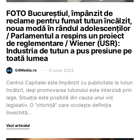
FOTO Bucureștiul, împânzit de
reclame pentru fumat tutun încălzit,
noua modă în rândul adolescenților
/ Parlamentul a respins un proiect
de reglementare / Wiener (USR):
Industria de tutun a pus presiune pe
toată lumea
6 iunie 2023
G4Media.ro
Centrul Capitalei este împânzit cu publicitate la tutun
încălzit, deși promovarea tutunului este interzisă prin
lege. Situația este posibilă din cauza unui vid
legislativ. O ”chichiță” care ocolește definiția
învechită…
Vezi articolul