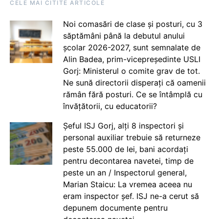
CELE MAI CITITE ARTICOLE
Noi comasări de clase și posturi, cu 3
săptămâni până la debutul anului
școlar 2026-2027, sunt semnalate de
Alin Badea, prim-vicepreședinte USLI
Gorj: Ministerul o comite grav de tot.
Ne sună directorii disperați că oamenii
rămân fără posturi. Ce se întâmplă cu
învățătorii, cu educatorii?
Șeful ISJ Gorj, alți 8 inspectori și
personal auxiliar trebuie să returneze
peste 55.000 de lei, bani acordați
pentru decontarea navetei, timp de
peste un an / Inspectorul general,
Marian Staicu: La vremea aceea nu
eram inspector șef. ISJ ne-a cerut să
depunem documente pentru