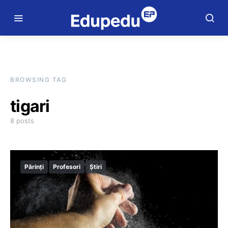
BROWSING TAG
tigari
8 posts
Părinți
Profesori
Știri