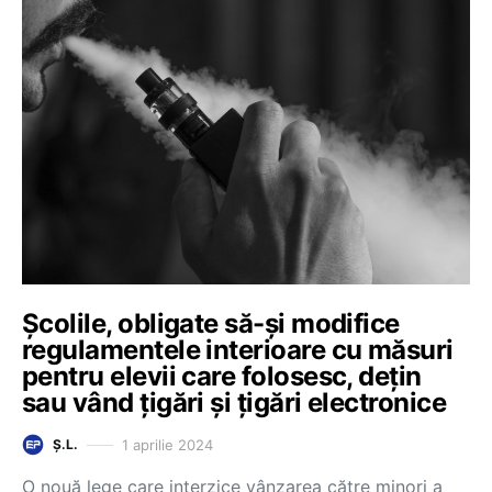
Școlile, obligate să-și modifice
regulamentele interioare cu măsuri
pentru elevii care folosesc, dețin
sau vând țigări și țigări electronice
1 aprilie 2024
Ș.L.
O nouă lege care interzice vânzarea către minori a