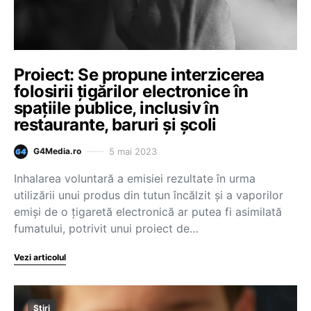
Proiect: Se propune interzicerea
folosirii țigărilor electronice în
spațiile publice, inclusiv în
restaurante, baruri și școli
5 mai 2023
G4Media.ro
Inhalarea voluntară a emisiei rezultate în urma
utilizării unui produs din tutun încălzit şi a vaporilor
emişi de o ţigaretă electronică ar putea fi asimilată
fumatului, potrivit unui proiect de…
Vezi articolul
Știri