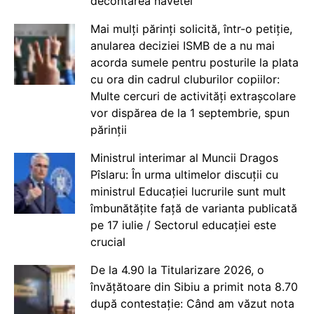
decontarea navetei
Mai mulți părinți solicită, într-o petiție,
anularea deciziei ISMB de a nu mai
acorda sumele pentru posturile la plata
cu ora din cadrul cluburilor copiilor:
Multe cercuri de activități extrașcolare
vor dispărea de la 1 septembrie, spun
părinții
Ministrul interimar al Muncii Dragos
Pîslaru: În urma ultimelor discuții cu
ministrul Educației lucrurile sunt mult
îmbunătățite față de varianta publicată
pe 17 iulie / Sectorul educației este
crucial
De la 4.90 la Titularizare 2026, o
învățătoare din Sibiu a primit nota 8.70
după contestație: Când am văzut nota