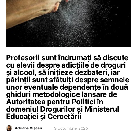
Profesorii sunt îndrumați să discute
cu elevii despre adicțiile de droguri
și alcool, să inițieze dezbateri, iar
părinții sunt sfătuiți despre semnele
unor eventuale dependențe în două
ghiduri metodologice lansare de
Autoritatea pentru Politici în
domeniul Drogurilor și Ministerul
Educației și Cercetării
9 octombrie 2025
Adriana Vișean