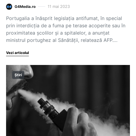
11 mai 2023
G4Media.ro
Portugalia a înăsprit legislația antifumat, în special
prin interdicţia de a fuma pe terase acoperite sau în
proximitatea şcolilor şi a spitalelor, a anunţat
ministrul portughez al Sănătăţii, relatează AFP.…
Vezi articolul
Știri