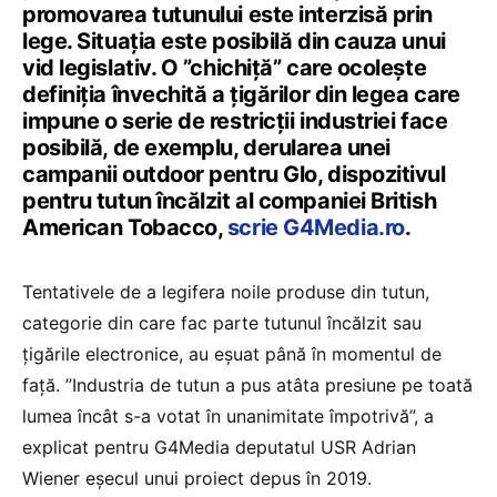
promovarea tutunului este interzisă prin
lege. Situația este posibilă din cauza unui
vid legislativ. O ”chichiță” care ocolește
definiția învechită a țigărilor din legea care
impune o serie de restricții industriei face
posibilă, de exemplu, derularea unei
campanii outdoor pentru Glo, dispozitivul
pentru tutun încălzit al companiei British
American Tobacco,
scrie G4Media.ro
.
Tentativele de a legifera noile produse din tutun,
categorie din care fac parte tutunul încălzit sau
țigările electronice, au eșuat până în momentul de
față. ”Industria de tutun a pus atâta presiune pe toată
lumea încât s-a votat în unanimitate împotrivă”, a
explicat pentru G4Media deputatul USR Adrian
Wiener eșecul unui proiect depus în 2019.