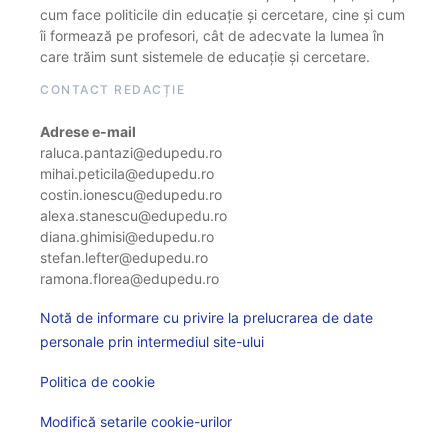
cum face politicile din educație și cercetare, cine și cum
îi formează pe profesori, cât de adecvate la lumea în
care trăim sunt sistemele de educație și cercetare.
CONTACT REDACȚIE
Adrese e-mail
raluca.pantazi@edupedu.ro
mihai.peticila@edupedu.ro
costin.ionescu@edupedu.ro
alexa.stanescu@edupedu.ro
diana.ghimisi@edupedu.ro
stefan.lefter@edupedu.ro
ramona.florea@edupedu.ro
Notă de informare cu privire la prelucrarea de date
personale prin intermediul site-ului
Politica de cookie
Modifică setarile cookie-urilor