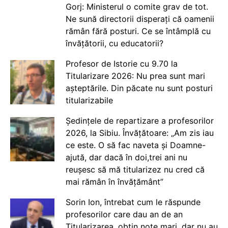
Gorj: Ministerul o comite grav de tot.
Ne sună directorii disperați că oamenii
rămân fără posturi. Ce se întâmplă cu
învățătorii, cu educatorii?
Profesor de Istorie cu 9.70 la
Titularizare 2026: Nu prea sunt mari
așteptările. Din păcate nu sunt posturi
titularizabile
Ședințele de repartizare a profesorilor
2026, la Sibiu. Învățătoare: „Am zis iau
ce este. O să fac naveta și Doamne-
ajută, dar dacă în doi,trei ani nu
reușesc să mă titularizez nu cred că
mai rămân în învățământ”
Sorin Ion, întrebat cum le răspunde
profesorilor care dau an de an
Titularizarea, obțin note mari, dar nu au