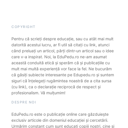
COPYRIGHT
Pentru că scrieți despre educație, sau cu atât mai mult
datorită acestui lucru, ar fi util să citați cu link, atunci
când preluați un articol, părți dintr-un articol sau o idee
care v-a inspirat. Noi, la EduPedu.ro ne-am asumat
această conduită etică și sperăm că și publicațiile cu
mult mai multă experiență vor face la fel. Ne bucurăm
că găsiți subiecte interesante pe Edupedu.ro și suntem
siguri că înțelegeți rugămintea noastră de a cita sursa
(cu link), ca o declarație reciprocă de respect și
profesionalism. Vă mulțumim!
DESPRE NOI
EduPedu.ro este o publicație online care găzduiește
exclusiv articole din domeniul educației și cercetării.
Urmărim constant cum sunt educați copiii noștri, cine și