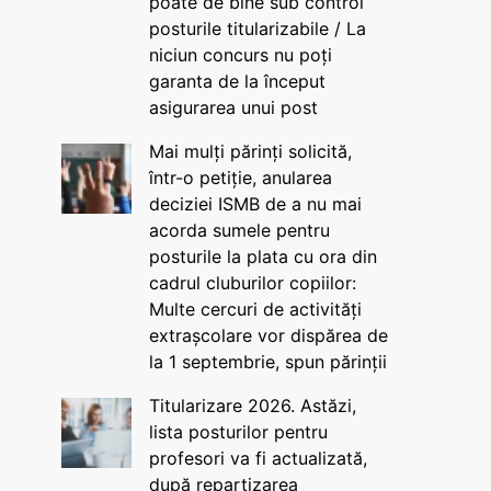
poate de bine sub control
posturile titularizabile / La
niciun concurs nu poți
garanta de la început
asigurarea unui post
Mai mulți părinți solicită,
într-o petiție, anularea
deciziei ISMB de a nu mai
acorda sumele pentru
posturile la plata cu ora din
cadrul cluburilor copiilor:
Multe cercuri de activități
extrașcolare vor dispărea de
la 1 septembrie, spun părinții
Titularizare 2026. Astăzi,
lista posturilor pentru
profesori va fi actualizată,
după repartizarea