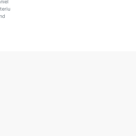
niel
teriu
ind