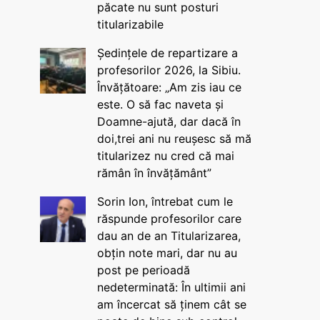
păcate nu sunt posturi
titularizabile
Ședințele de repartizare a
profesorilor 2026, la Sibiu.
Învățătoare: „Am zis iau ce
este. O să fac naveta și
Doamne-ajută, dar dacă în
doi,trei ani nu reușesc să mă
titularizez nu cred că mai
rămân în învățământ”
Sorin Ion, întrebat cum le
răspunde profesorilor care
dau an de an Titularizarea,
obțin note mari, dar nu au
post pe perioadă
nedeterminată: În ultimii ani
am încercat să ținem cât se