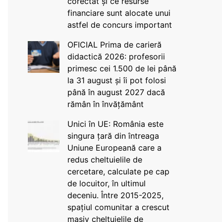
corectat și ce resurse
financiare sunt alocate unui
astfel de concurs important
OFICIAL Prima de carieră
didactică 2026: profesorii
primesc cei 1.500 de lei până
la 31 august și îi pot folosi
până în august 2027 dacă
rămân în învățământ
Unici în UE: România este
singura țară din întreaga
Uniune Europeană care a
redus cheltuielile de
cercetare, calculate pe cap
de locuitor, în ultimul
deceniu. Între 2015-2025,
spațiul comunitar a crescut
masiv cheltuielile de