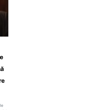
re
nă
re
le