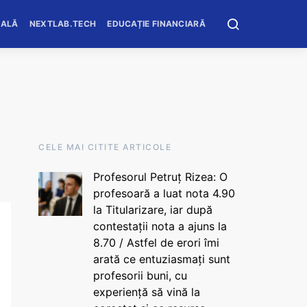
OALĂ
NEXTLAB.TECH
EDUCAȚIE FINANCIARĂ
CELE MAI CITITE ARTICOLE
Profesorul Petruț Rizea: O
profesoară a luat nota 4.90
la Titularizare, iar după
contestații nota a ajuns la
8.70 / Astfel de erori îmi
arată ce entuziasmați sunt
profesorii buni, cu
experiență să vină la