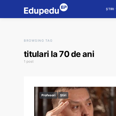
ȘTIRI
BROWSING TAG
titulari la 70 de ani
1 post
Profesori
Știri