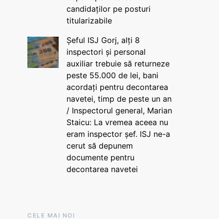
candidaților pe posturi
titularizabile
Șeful ISJ Gorj, alți 8
inspectori și personal
auxiliar trebuie să returneze
peste 55.000 de lei, bani
acordați pentru decontarea
navetei, timp de peste un an
/ Inspectorul general, Marian
Staicu: La vremea aceea nu
eram inspector șef. ISJ ne-a
cerut să depunem
documente pentru
decontarea navetei
CELE MAI NOI