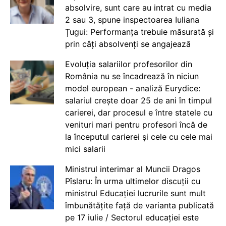
absolvire, sunt care au intrat cu media
2 sau 3, spune inspectoarea Iuliana
Țugui: Performanța trebuie măsurată și
prin câți absolvenți se angajează
Evoluția salariilor profesorilor din
România nu se încadrează în niciun
model european - analiză Eurydice:
salariul crește doar 25 de ani în timpul
carierei, dar procesul e între statele cu
venituri mari pentru profesori încă de
la începutul carierei și cele cu cele mai
mici salarii
Ministrul interimar al Muncii Dragos
Pîslaru: În urma ultimelor discuții cu
ministrul Educației lucrurile sunt mult
îmbunătățite față de varianta publicată
pe 17 iulie / Sectorul educației este