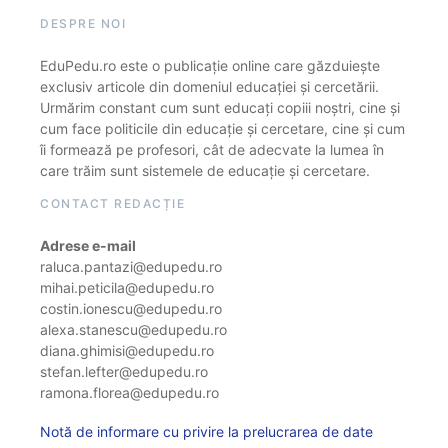
DESPRE NOI
EduPedu.ro este o publicație online care găzduiește
exclusiv articole din domeniul educației și cercetării.
Urmărim constant cum sunt educați copiii noștri, cine și
cum face politicile din educație și cercetare, cine și cum
îi formează pe profesori, cât de adecvate la lumea în
care trăim sunt sistemele de educație și cercetare.
CONTACT REDACȚIE
Adrese e-mail
raluca.pantazi@edupedu.ro
mihai.peticila@edupedu.ro
costin.ionescu@edupedu.ro
alexa.stanescu@edupedu.ro
diana.ghimisi@edupedu.ro
stefan.lefter@edupedu.ro
ramona.florea@edupedu.ro
Notă de informare cu privire la prelucrarea de date