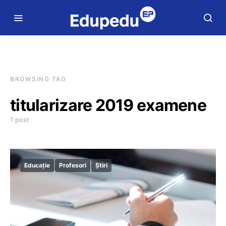
BROWSING TAG
titularizare 2019 examene
1 post
Educație
Profesori
Știri