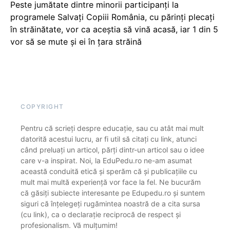
Peste jumătate dintre minorii participanți la
programele Salvați Copiii România, cu părinți plecați
în străinătate, vor ca aceștia să vină acasă, iar 1 din 5
vor să se mute și ei în țara străină
COPYRIGHT
Pentru că scrieți despre educație, sau cu atât mai mult
datorită acestui lucru, ar fi util să citați cu link, atunci
când preluați un articol, părți dintr-un articol sau o idee
care v-a inspirat. Noi, la EduPedu.ro ne-am asumat
această conduită etică și sperăm că și publicațiile cu
mult mai multă experiență vor face la fel. Ne bucurăm
că găsiți subiecte interesante pe Edupedu.ro și suntem
siguri că înțelegeți rugămintea noastră de a cita sursa
(cu link), ca o declarație reciprocă de respect și
profesionalism. Vă mulțumim!