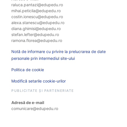
raluca.pantazi@edupedu.ro
mihai.peticila@edupedu.ro
costin.ionescu@edupedu.ro
alexa.stanescu@edupedu.ro
diana.ghimisi@edupedu.ro
stefan.lefter@edupedu.ro
ramona.florea@edupedu.ro
Notă de informare cu privire la prelucrarea de date
personale prin intermediul site-ului
Politica de cookie
Modifică setarile cookie-urilor
PUBLICITATE ȘI PARTENERIATE
Adresă de e-mail
comunicare@edupedu.ro