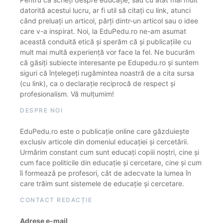
datorită acestui lucru, ar fi util să citați cu link, atunci
când preluați un articol, părți dintr-un articol sau o idee
care v-a inspirat. Noi, la EduPedu.ro ne-am asumat
această conduită etică și sperăm că și publicațiile cu
mult mai multă experiență vor face la fel. Ne bucurăm
că găsiți subiecte interesante pe Edupedu.ro și suntem
siguri că înțelegeți rugămintea noastră de a cita sursa
(cu link), ca o declarație reciprocă de respect și
profesionalism. Vă mulțumim!
DESPRE NOI
EduPedu.ro este o publicație online care găzduiește
exclusiv articole din domeniul educației și cercetării.
Urmărim constant cum sunt educați copiii noștri, cine și
cum face politicile din educație și cercetare, cine și cum
îi formează pe profesori, cât de adecvate la lumea în
care trăim sunt sistemele de educație și cercetare.
CONTACT REDACȚIE
Adrese e-mail