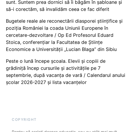
sunt. Suntem prea dornici să îi băgăm în șabloane și
să-i corectăm, să invalidăm ceea ce fac diferit
Bugetele reale ale reconectării diasporei științifice și
poziția României la coada Uniunii Europene în
cercetare-dezvoltare / Op Ed Profesorul Eduard
Stoica, conferențiar la Facultatea de Științe
Economice a Universității „Lucian Blaga” din Sibiu
Peste o lună începe școala. Elevii și copiii de
grădiniță încep cursurile și activitățile pe 7
septembrie, după vacanța de vară / Calendarul anului
școlar 2026-2027 și lista vacanțelor
COPYRIGHT
Pentru că scrieți despre educație, sau cu atât mai mult