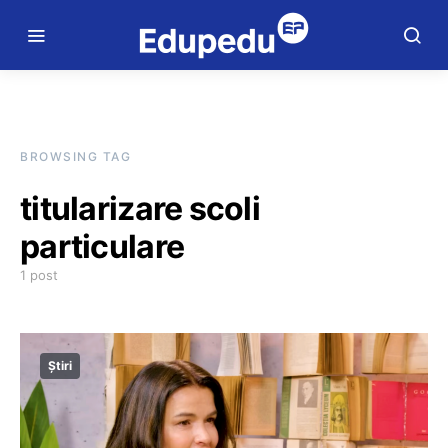
BROWSING TAG
titularizare scoli
particulare
1 post
Știri