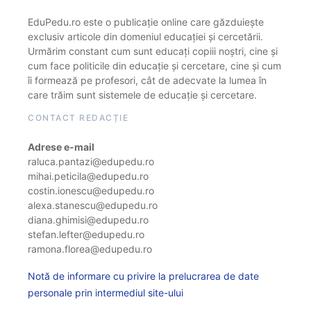
EduPedu.ro este o publicație online care găzduiește
exclusiv articole din domeniul educației și cercetării.
Urmărim constant cum sunt educați copiii noștri, cine și
cum face politicile din educație și cercetare, cine și cum
îi formează pe profesori, cât de adecvate la lumea în
care trăim sunt sistemele de educație și cercetare.
CONTACT REDACȚIE
Adrese e-mail
raluca.pantazi@edupedu.ro
mihai.peticila@edupedu.ro
costin.ionescu@edupedu.ro
alexa.stanescu@edupedu.ro
diana.ghimisi@edupedu.ro
stefan.lefter@edupedu.ro
ramona.florea@edupedu.ro
Notă de informare cu privire la prelucrarea de date
personale prin intermediul site-ului