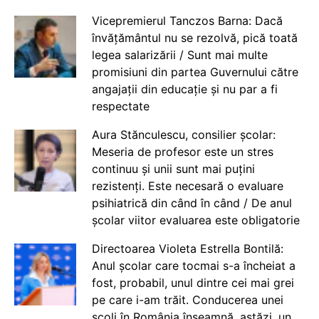
Vicepremierul Tanczos Barna: Dacă
învățământul nu se rezolvă, pică toată
legea salarizării / Sunt mai multe
promisiuni din partea Guvernului către
angajații din educație și nu par a fi
respectate
Aura Stănculescu, consilier școlar:
Meseria de profesor este un stres
continuu și unii sunt mai puțini
rezistenți. Este necesară o evaluare
psihiatrică din când în când / De anul
școlar viitor evaluarea este obligatorie
Directoarea Violeta Estrella Bontilă:
Anul școlar care tocmai s-a încheiat a
fost, probabil, unul dintre cei mai grei
pe care i-am trăit. Conducerea unei
școli în România înseamnă, astăzi, un