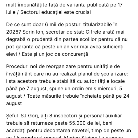
mult îmbunătățite față de varianta publicată pe 17
iulie / Sectorul educației este crucial
De ce sunt doar 6 mii de posturi titularizabile în
2026? Sorin Ion, secretar de stat: Cifrele arată mai
degrabă o prudență din partea școlilor pentru că nu
pot garanta că peste un an vor mai avea suficienți
elevi / Este și un joc de concurență
Proceduri noi de reorganizare pentru unitățile de
învățământ care nu au realizat planul de școlarizare:
lista acestora trebuie stabilită cu autoritățile locale
până pe 7 august, spune un ordin emis miercuri, 5
august / Toate măsurile trebuie încheiate până pe 24
august
Șeful ISJ Gorj, alți 8 inspectori și personal auxiliar
trebuie să returneze peste 55.000 de lei, bani
acordați pentru decontarea navetei, timp de peste un
an / Inspectorul general, Marian Staicu: La vremea