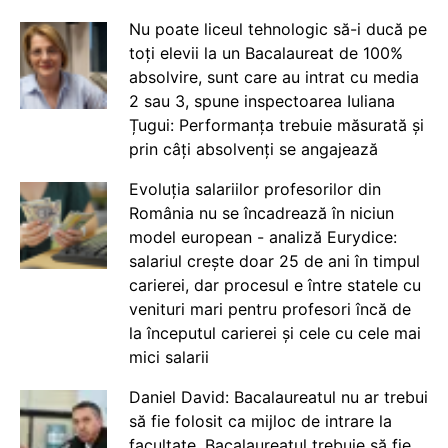
Nu poate liceul tehnologic să-i ducă pe
toți elevii la un Bacalaureat de 100%
absolvire, sunt care au intrat cu media
2 sau 3, spune inspectoarea Iuliana
Țugui: Performanța trebuie măsurată și
prin câți absolvenți se angajează
Evoluția salariilor profesorilor din
România nu se încadrează în niciun
model european - analiză Eurydice:
salariul crește doar 25 de ani în timpul
carierei, dar procesul e între statele cu
venituri mari pentru profesori încă de
la începutul carierei și cele cu cele mai
mici salarii
Daniel David: Bacalaureatul nu ar trebui
să fie folosit ca mijloc de intrare la
facultate. Bacalaureatul trebuie să fie