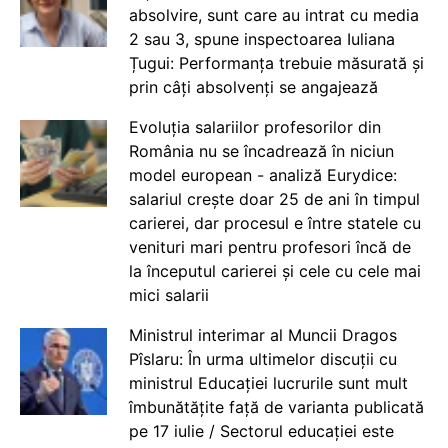
absolvire, sunt care au intrat cu media
2 sau 3, spune inspectoarea Iuliana
Țugui: Performanța trebuie măsurată și
prin câți absolvenți se angajează
Evoluția salariilor profesorilor din
România nu se încadrează în niciun
model european - analiză Eurydice:
salariul crește doar 25 de ani în timpul
carierei, dar procesul e între statele cu
venituri mari pentru profesori încă de
la începutul carierei și cele cu cele mai
mici salarii
Ministrul interimar al Muncii Dragos
Pîslaru: În urma ultimelor discuții cu
ministrul Educației lucrurile sunt mult
îmbunătățite față de varianta publicată
pe 17 iulie / Sectorul educației este