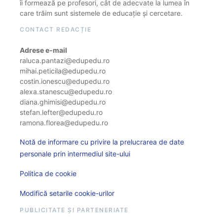
îi formează pe profesori, cât de adecvate la lumea în
care trăim sunt sistemele de educație și cercetare.
CONTACT REDACȚIE
Adrese e-mail
raluca.pantazi@edupedu.ro
mihai.peticila@edupedu.ro
costin.ionescu@edupedu.ro
alexa.stanescu@edupedu.ro
diana.ghimisi@edupedu.ro
stefan.lefter@edupedu.ro
ramona.florea@edupedu.ro
Notă de informare cu privire la prelucrarea de date
personale prin intermediul site-ului
Politica de cookie
Modifică setarile cookie-urilor
PUBLICITATE ȘI PARTENERIATE