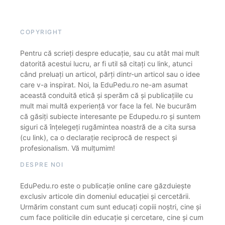
COPYRIGHT
Pentru că scrieți despre educație, sau cu atât mai mult
datorită acestui lucru, ar fi util să citați cu link, atunci
când preluați un articol, părți dintr-un articol sau o idee
care v-a inspirat. Noi, la EduPedu.ro ne-am asumat
această conduită etică și sperăm că și publicațiile cu
mult mai multă experiență vor face la fel. Ne bucurăm
că găsiți subiecte interesante pe Edupedu.ro și suntem
siguri că înțelegeți rugămintea noastră de a cita sursa
(cu link), ca o declarație reciprocă de respect și
profesionalism. Vă mulțumim!
DESPRE NOI
EduPedu.ro este o publicație online care găzduiește
exclusiv articole din domeniul educației și cercetării.
Urmărim constant cum sunt educați copiii noștri, cine și
cum face politicile din educație și cercetare, cine și cum