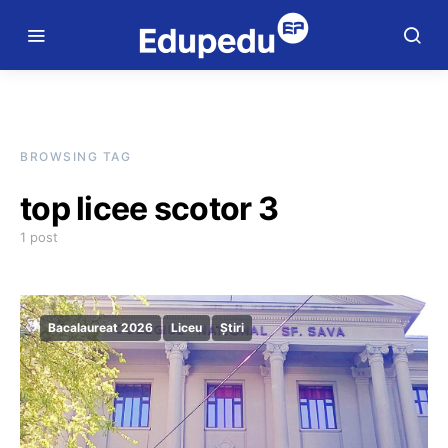
BROWSING TAG
top licee scotor 3
1 post
Bacalaureat 2026
Liceu
Știri