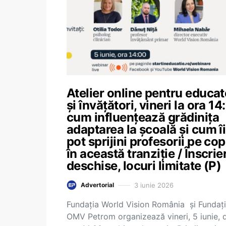
Atelier online pentru educat
și învățători, vineri la ora 14:
cum influențează grădinița
adaptarea la școală și cum îi
pot sprijini profesorii pe cop
în această tranziție / Înscrier
deschise, locuri limitate (P)
3 iunie 2026
Advertorial
Fundația World Vision România și Fundaț
OMV Petrom organizează vineri, 5 iunie, d