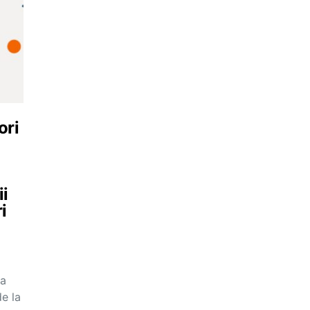
ori
ii
i
ia
e la