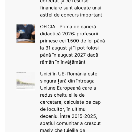
corectat și ce resurse
financiare sunt alocate unui
astfel de concurs important
OFICIAL Prima de carieră
didactică 2026: profesorii
primesc cei 1.500 de lei până
la 31 august și îi pot folosi
până în august 2027 dacă
rămân în învățământ
Unici în UE: România este
singura țară din întreaga
Uniune Europeană care a
redus cheltuielile de
cercetare, calculate pe cap
de locuitor, în ultimul
deceniu. Între 2015-2025,
spațiul comunitar a crescut
masiv cheltuielile de