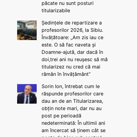
păcate nu sunt posturi
titularizabile
Ședințele de repartizare a
profesorilor 2026, la Sibiu.
Învățătoare: „Am zis iau ce
este. O să fac naveta și
Doamne-ajută, dar dacă în
doi,trei ani nu reușesc să mă
titularizez nu cred că mai
rămân în învățământ”
Sorin Ion, întrebat cum le
răspunde profesorilor care
dau an de an Titularizarea,
obțin note mari, dar nu au
post pe perioadă
nedeterminată: În ultimii ani
am încercat să ținem cât se