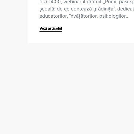
ora 14:00, webinarul gratuit „Primii pași s
școală: de ce contează grădinița”, dedica
educatorilor, învățătorilor, psihologilor…
Vezi articolul