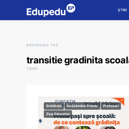
ȘTIRI
BROWSING TAG
transitie gradinita scoa
1 post
Grădiniță
Învățământ Primar
Profesori
Ziua Educatiei