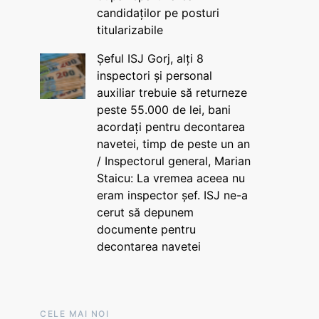
candidaților pe posturi
titularizabile
Șeful ISJ Gorj, alți 8
inspectori și personal
auxiliar trebuie să returneze
peste 55.000 de lei, bani
acordați pentru decontarea
navetei, timp de peste un an
/ Inspectorul general, Marian
Staicu: La vremea aceea nu
eram inspector șef. ISJ ne-a
cerut să depunem
documente pentru
decontarea navetei
CELE MAI NOI