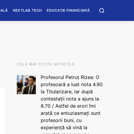
OALĂ
NEXTLAB.TECH
EDUCAȚIE FINANCIARĂ
CELE MAI CITITE ARTICOLE
Profesorul Petruț Rizea: O
profesoară a luat nota 4.90
la Titularizare, iar după
contestații nota a ajuns la
8.70 / Astfel de erori îmi
arată ce entuziasmați sunt
profesorii buni, cu
experiență să vină la