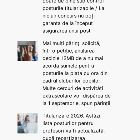
poate de bine sub control
posturile titularizabile / La
niciun concurs nu poți
garanta de la început
asigurarea unui post
Mai mulți părinți solicită,
într-o petiție, anularea
deciziei ISMB de a nu mai
acorda sumele pentru
posturile la plata cu ora din
cadrul cluburilor copiilor:
Multe cercuri de activități
extrașcolare vor dispărea de
la 1 septembrie, spun părinții
Titularizare 2026. Astăzi,
lista posturilor pentru
profesori va fi actualizată,
după repartizarea