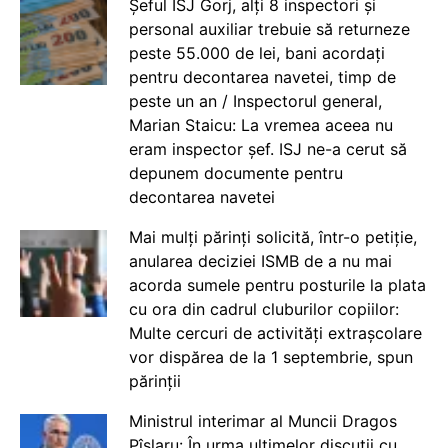
Șeful ISJ Gorj, alți 8 inspectori și
personal auxiliar trebuie să returneze
peste 55.000 de lei, bani acordați
pentru decontarea navetei, timp de
peste un an / Inspectorul general,
Marian Staicu: La vremea aceea nu
eram inspector șef. ISJ ne-a cerut să
depunem documente pentru
decontarea navetei
Mai mulți părinți solicită, într-o petiție,
anularea deciziei ISMB de a nu mai
acorda sumele pentru posturile la plata
cu ora din cadrul cluburilor copiilor:
Multe cercuri de activități extrașcolare
vor dispărea de la 1 septembrie, spun
părinții
Ministrul interimar al Muncii Dragos
Pîslaru: În urma ultimelor discuții cu