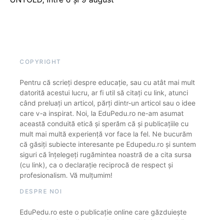
COPYRIGHT
Pentru că scrieți despre educație, sau cu atât mai mult
datorită acestui lucru, ar fi util să citați cu link, atunci
când preluați un articol, părți dintr-un articol sau o idee
care v-a inspirat. Noi, la EduPedu.ro ne-am asumat
această conduită etică și sperăm că și publicațiile cu
mult mai multă experiență vor face la fel. Ne bucurăm
că găsiți subiecte interesante pe Edupedu.ro și suntem
siguri că înțelegeți rugămintea noastră de a cita sursa
(cu link), ca o declarație reciprocă de respect și
profesionalism. Vă mulțumim!
DESPRE NOI
EduPedu.ro este o publicație online care găzduiește