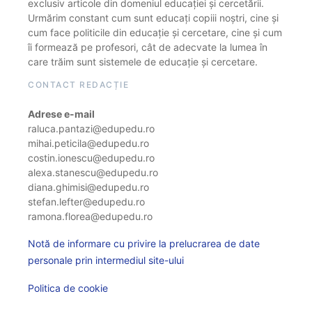
exclusiv articole din domeniul educației și cercetării.
Urmărim constant cum sunt educați copiii noștri, cine și
cum face politicile din educație și cercetare, cine și cum
îi formează pe profesori, cât de adecvate la lumea în
care trăim sunt sistemele de educație și cercetare.
CONTACT REDACȚIE
Adrese e-mail
raluca.pantazi@edupedu.ro
mihai.peticila@edupedu.ro
costin.ionescu@edupedu.ro
alexa.stanescu@edupedu.ro
diana.ghimisi@edupedu.ro
stefan.lefter@edupedu.ro
ramona.florea@edupedu.ro
Notă de informare cu privire la prelucrarea de date
personale prin intermediul site-ului
Politica de cookie