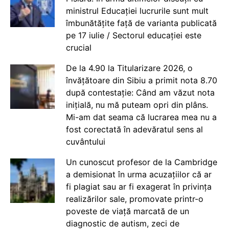
ministrul Educației lucrurile sunt mult
îmbunătățite față de varianta publicată
pe 17 iulie / Sectorul educației este
crucial
De la 4.90 la Titularizare 2026, o
învățătoare din Sibiu a primit nota 8.70
după contestație: Când am văzut nota
inițială, nu mă puteam opri din plâns.
Mi-am dat seama că lucrarea mea nu a
fost corectată în adevăratul sens al
cuvântului
Un cunoscut profesor de la Cambridge
a demisionat în urma acuzațiilor că ar
fi plagiat sau ar fi exagerat în privința
realizărilor sale, promovate printr-o
poveste de viață marcată de un
diagnostic de autism, zeci de