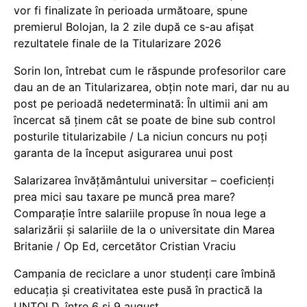
vor fi finalizate în perioada următoare, spune
premierul Bolojan, la 2 zile după ce s-au afișat
rezultatele finale de la Titularizare 2026
Sorin Ion, întrebat cum le răspunde profesorilor care
dau an de an Titularizarea, obțin note mari, dar nu au
post pe perioadă nedeterminată: În ultimii ani am
încercat să ținem cât se poate de bine sub control
posturile titularizabile / La niciun concurs nu poți
garanta de la început asigurarea unui post
Salarizarea învățământului universitar – coeficienți
prea mici sau taxare pe muncă prea mare?
Comparație între salariile propuse în noua lege a
salarizării și salariile de la o universitate din Marea
Britanie / Op Ed, cercetător Cristian Vraciu
Campania de reciclare a unor studenți care îmbină
educația și creativitatea este pusă în practică la
UNTOLD, între 6 și 9 august