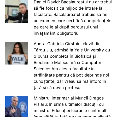
Daniel David: Bacalaureatul nu ar trebui
să fie folosit ca mijloc de intrare la
facultate. Bacalaureatul trebuie să fie
un examen care certifică competențele
pe care le ai după parcursul unui
învățământ obligatoriu
Andra-Gabriela Cîrstoiu, elevă din
Târgu Jiu, admisă la Yale University cu
o bursă completă în Biofizică și
Biochimie Moleculară și Computer
Science: Am ales o facultate în
străinătate pentru că pot deprinde noi
cunoștințe, dar vreau să mă întorc în
țară și să devin profesor
Ministrul interimar al Muncii Dragos
Pîslaru: În urma ultimelor discuții cu
ministrul Educației lucrurile sunt mult
îmbunătățite față de varianta publicată