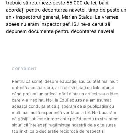
trebuie să returneze peste 55.000 de lei, bani
acordați pentru decontarea navetei, timp de peste un
an / Inspectorul general, Marian Staicu: La vremea
aceea nu eram inspector șef. ISJ ne-a cerut să
depunem documente pentru decontarea navetei
COPYRIGHT
Pentru că scrieți despre educație, sau cu atât mai mult
datorită acestui lucru, ar fi util să citați cu link, atunci
când preluați un articol, părți dintr-un articol sau o idee
care v-a inspirat. Noi, la EduPedu.ro ne-am asumat
această conduită etică și sperăm că și publicațiile cu
mult mai multă experiență vor face la fel. Ne bucurăm
că găsiți subiecte interesante pe Edupedu.ro și suntem
siguri că înțelegeți rugămintea noastră de a cita sursa
(cu link), ca o declarație reciprocă de respect și