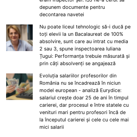
depunem documente pentru
decontarea navetei
Nu poate liceul tehnologic să-i ducă pe
toți elevii la un Bacalaureat de 100%
absolvire, sunt care au intrat cu media
2 sau 3, spune inspectoarea Iuliana
Țugui: Performanța trebuie măsurată și
prin câți absolvenți se angajează
Evoluția salariilor profesorilor din
România nu se încadrează în niciun
model european - analiză Eurydice:
salariul crește doar 25 de ani în timpul
carierei, dar procesul e între statele cu
venituri mari pentru profesori încă de
la începutul carierei și cele cu cele mai
mici salarii