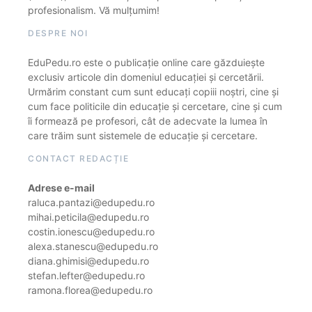
profesionalism. Vă mulțumim!
DESPRE NOI
EduPedu.ro este o publicație online care găzduiește
exclusiv articole din domeniul educației și cercetării.
Urmărim constant cum sunt educați copiii noștri, cine și
cum face politicile din educație și cercetare, cine și cum
îi formează pe profesori, cât de adecvate la lumea în
care trăim sunt sistemele de educație și cercetare.
CONTACT REDACȚIE
Adrese e-mail
raluca.pantazi@edupedu.ro
mihai.peticila@edupedu.ro
costin.ionescu@edupedu.ro
alexa.stanescu@edupedu.ro
diana.ghimisi@edupedu.ro
stefan.lefter@edupedu.ro
ramona.florea@edupedu.ro