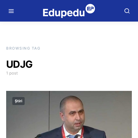
BROWSING TAG
UDJG
1 post
Știri