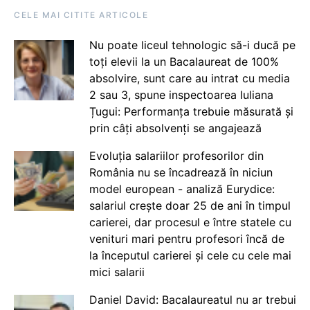
CELE MAI CITITE ARTICOLE
Nu poate liceul tehnologic să-i ducă pe
toți elevii la un Bacalaureat de 100%
absolvire, sunt care au intrat cu media
2 sau 3, spune inspectoarea Iuliana
Țugui: Performanța trebuie măsurată și
prin câți absolvenți se angajează
Evoluția salariilor profesorilor din
România nu se încadrează în niciun
model european - analiză Eurydice:
salariul crește doar 25 de ani în timpul
carierei, dar procesul e între statele cu
venituri mari pentru profesori încă de
la începutul carierei și cele cu cele mai
mici salarii
Daniel David: Bacalaureatul nu ar trebui