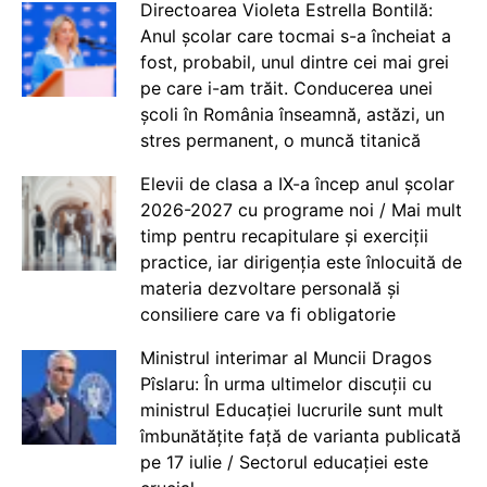
Directoarea Violeta Estrella Bontilă:
Anul școlar care tocmai s-a încheiat a
fost, probabil, unul dintre cei mai grei
pe care i-am trăit. Conducerea unei
școli în România înseamnă, astăzi, un
stres permanent, o muncă titanică
Elevii de clasa a IX-a încep anul școlar
2026-2027 cu programe noi / Mai mult
timp pentru recapitulare și exerciții
practice, iar dirigenția este înlocuită de
materia dezvoltare personală și
consiliere care va fi obligatorie
Ministrul interimar al Muncii Dragos
Pîslaru: În urma ultimelor discuții cu
ministrul Educației lucrurile sunt mult
îmbunătățite față de varianta publicată
pe 17 iulie / Sectorul educației este