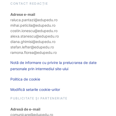
CONTACT REDACȚIE
Adrese e-mail
raluca.pantazi@edupedu.ro
mihai.peticila@edupedu.ro
costin.ionescu@edupedu.ro
alexa.stanescu@edupedu.ro
diana.ghimisi@edupedu.ro
stefan.lefter@edupedu.ro
ramona.florea@edupedu.ro
Notă de informare cu privire la prelucrarea de date
personale prin intermediul site-ului
Politica de cookie
Modifică setarile cookie-urilor
PUBLICITATE ȘI PARTENERIATE
Adresă de e-mail
comunicare@edupedu.ro