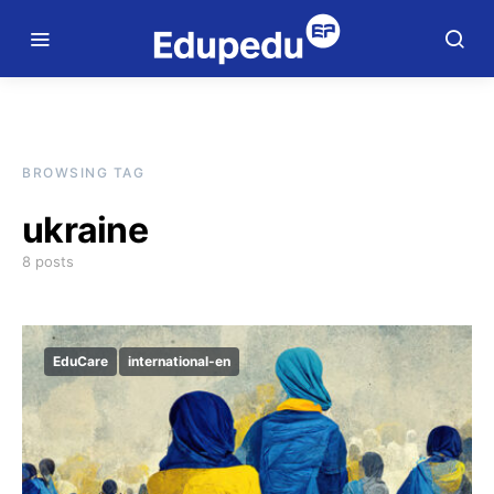
BROWSING TAG
ukraine
8 posts
EduCare
international-en