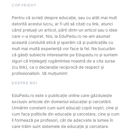
COPYRIGHT
Pentru că scrieți despre educație, sau cu atât mai mult
datorită acestui lucru, ar fi util să citați cu link, atunci
când preluați un articol, părți dintr-un articol sau o idee
care v-a inspirat. Noi, la EduPedu.ro ne-am asumat
această conduită etică și sperăm că și publicațiile cu
mult mai multă experiență vor face la fel. Ne bucurăm
că găsiți subiecte interesante pe Edupedu.ro și suntem
siguri că înțelegeți rugămintea noastră de a cita sursa
(cu link), ca o declarație reciprocă de respect și
profesionalism. Vă mulțumim!
DESPRE NOI
EduPedu.ro este o publicație online care găzduiește
exclusiv articole din domeniul educației și cercetării.
Urmărim constant cum sunt educați copiii noștri, cine și
cum face politicile din educație și cercetare, cine și cum
îi formează pe profesori, cât de adecvate la lumea în
care trăim sunt sistemele de educație și cercetare.